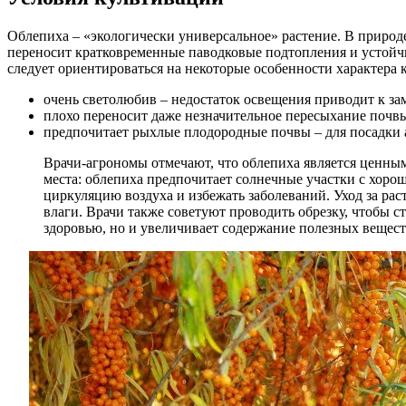
Облепиха – «экологически универсальное» растение. В природе 
переносит кратковременные паводковые подтопления и устойчив
следует ориентироваться на некоторые особенности характера 
очень светолюбив – недостаток освещения приводит к з
плохо переносит даже незначительное пересыхание почвы
предпочитает рыхлые плодородные почвы – для посадки 
Врачи-агрономы отмечают, что облепиха является ценным
места: облепиха предпочитает солнечные участки с хоро
циркуляцию воздуха и избежать заболеваний. Уход за ра
влаги. Врачи также советуют проводить обрезку, чтобы с
здоровью, но и увеличивает содержание полезных веществ