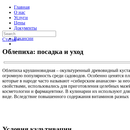
Главная
О нас
Услуги
Цены
Документы
Контакты
Вакансии
Статьи
›
Облепиха: посадка и уход
Облепиха крушиновидная – окультуренный древовидный куста
огромную популярность среди садоводов. Особенно ценятся пл
которые в народе часто называют «сибирским ананасом» за н
свойствами, использовались для приготовления целебных мазе
косметологии и фармацевтике. В кулинарии их используют для
виде. Вследствие повышенного содержания витаминов разных г
Условия культивации