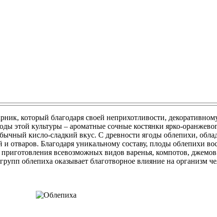
рник, который благодаря своей неприхотливости, декоративно
оды этой культуры – ароматные сочные костянки ярко-оранжевог
еобычный кисло-сладкий вкус. С древности ягоды облепихи, о
й и отваров. Благодаря уникальному составу, плоды облепихи в
 приготовления всевозможных видов варенья, компотов, джемов
рупп облепиха оказывает благотворное влияние на организм че