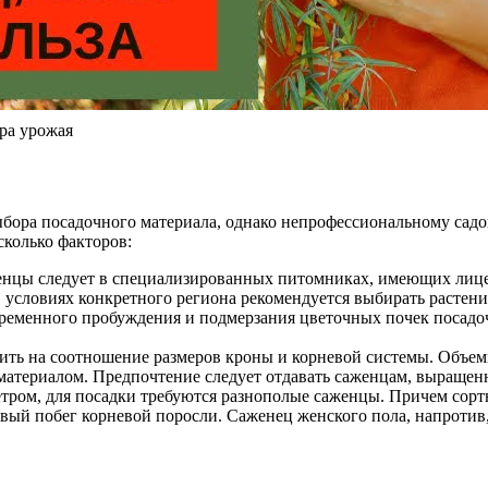
ра урожая
бора посадочного материала, однако непрофессиональному садо
сколько факторов:
женцы следует в специализированных питомниках, имеющих лиц
 условиях конкретного региона рекомендуется выбирать растен
временного пробуждения и подмерзания цветочных почек посад
ть на соотношение размеров кроны и корневой системы. Объемн
 материалом. Предпочтение следует отдавать саженцам, выращен
етром, для посадки требуются разнополые саженцы. Причем сорт
вый побег корневой поросли. Саженец женского пола, напротив,