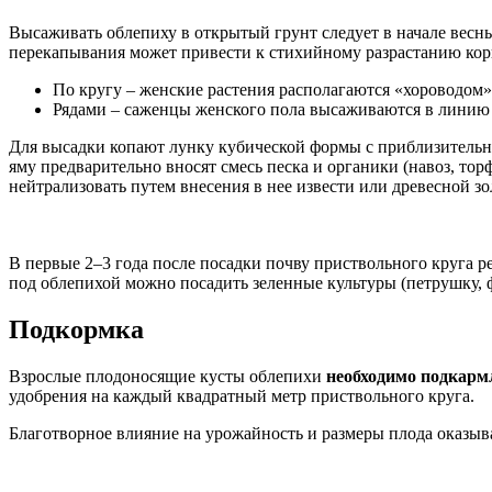
Высаживать облепиху в открытый грунт следует в начале весны
перекапывания может привести к стихийному разрастанию кор
По кругу – женские растения располагаются «хороводом»
Рядами – саженцы женского пола высаживаются в линию н
Для высадки копают лунку кубической формы с приблизительно
яму предварительно вносят смесь песка и органики (навоз, то
нейтрализовать путем внесения в нее извести или древесной зо
В первые 2–3 года после посадки почву приствольного круга р
под облепихой можно посадить зеленные культуры (петрушку, ф
Подкормка
Взрослые плодоносящие кусты облепихи
необходимо подкармл
удобрения на каждый квадратный метр приствольного круга.
Благотворное влияние на урожайность и размеры плода оказыва