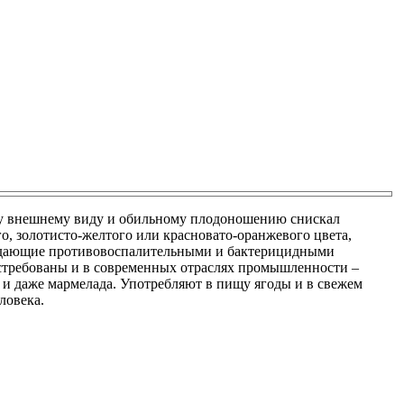
му внешнему виду и обильному плодоношению снискал
о, золотисто-желтого или красновато-оранжевого цвета,
бладающие противовоспалительными и бактерицидными
остребованы и в современных отраслях промышленности –
 и даже мармелада. Употребляют в пищу ягоды и в свежем
ловека.