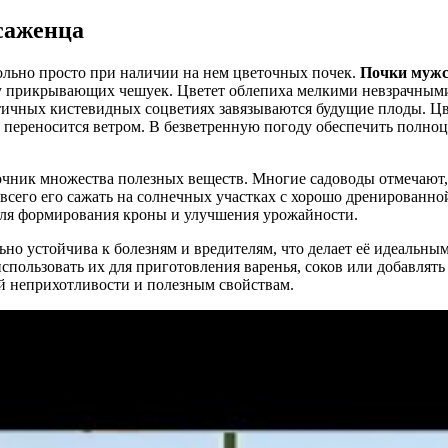
саженца
ольно просто при наличии на нем цветочных почек.
Почки мужс
у прикрывающих чешуек. Цветет облепиха мелкими невзрачным
тичных кистевидных соцветиях завязываются будущие плоды. Цв
 переносится ветром. В безветренную погоду обеспечить полно
очник множества полезных веществ. Многие садоводы отмечают, 
всего его сажать на солнечных участках с хорошо дренированно
 для формирования кроны и улучшения урожайности.
ьно устойчива к болезням и вредителям, что делает её идеаль
ользовать их для приготовления варенья, соков или добавлять в
й неприхотливости и полезным свойствам.