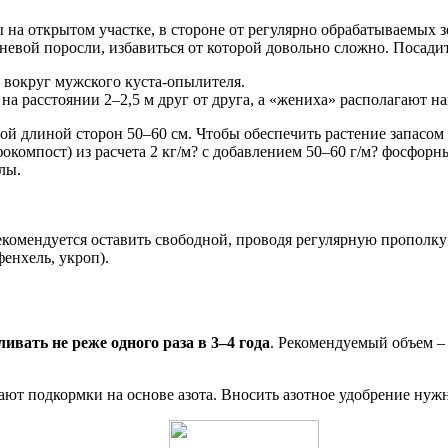
 на открытом участке, в стороне от регулярно обрабатываемых 
невой поросли, избавиться от которой довольно сложно. Посад
 вокруг мужского куста-опылителя.
а расстоянии 2–2,5 м друг от друга, а «жениха» располагают н
й длиной сторон 50–60 см. Чтобы обеспечить растение запасом
рфокомпост) из расчета 2 кг/м? с добавлением 50–60 г/м? фосф
лы.
екомендуется оставить свободной, проводя регулярную прополку
енхель, укроп).
ивать не реже одного раза в 3–4 года
. Рекомендуемый объем –
ют подкормки на основе азота. Вносить азотное удобрение нужно