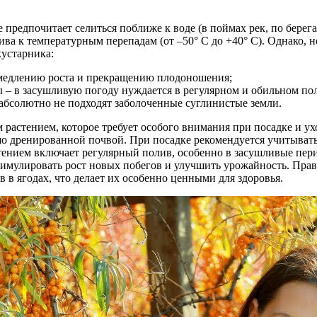
предпочитает селиться поближе к воде (в поймах рек, по берегам
а к температурным перепадам (от –50° С до +40° C). Однако, н
кустарника:
амедлению роста и прекращению плодоношения;
 – в засушливую погоду нуждается в регулярном и обильном по
абсолютно не подходят заболоченные суглинистые земли.
 растением, которое требует особого внимания при посадке и у
шо дренированной почвой. При посадке рекомендуется учитыват
стением включает регулярный полив, особенно в засушливые пер
тимулировать рост новых побегов и улучшить урожайность. Прав
 в ягодах, что делает их особенно ценными для здоровья.