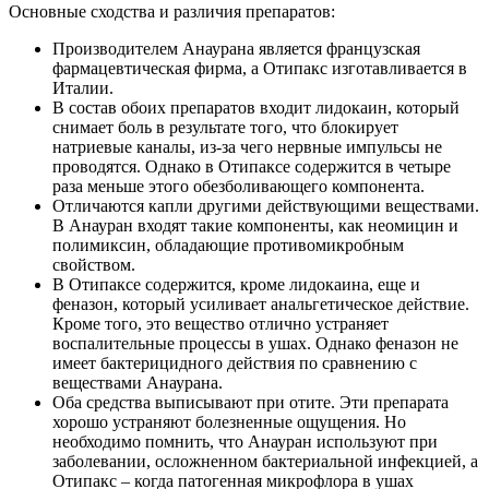
Основные сходства и различия препаратов:
Производителем Анаурана является французская
фармацевтическая фирма, а Отипакс изготавливается в
Италии.
В состав обоих препаратов входит лидокаин, который
снимает боль в результате того, что блокирует
натриевые каналы, из-за чего нервные импульсы не
проводятся. Однако в Отипаксе содержится в четыре
раза меньше этого обезболивающего компонента.
Отличаются капли другими действующими веществами.
В Анауран входят такие компоненты, как неомицин и
полимиксин, обладающие противомикробным
свойством.
В Отипаксе содержится, кроме лидокаина, еще и
феназон, который усиливает анальгетическое действие.
Кроме того, это вещество отлично устраняет
воспалительные процессы в ушах. Однако феназон не
имеет бактерицидного действия по сравнению с
веществами Анаурана.
Оба средства выписывают при отите. Эти препарата
хорошо устраняют болезненные ощущения. Но
необходимо помнить, что Анауран используют при
заболевании, осложненном бактериальной инфекцией, а
Отипакс – когда патогенная микрофлора в ушах