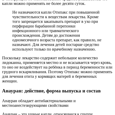
капли можно применять не более десяти суток.
Не назначаются капли Отипакс при повышенной
чувствительности к веществам лекарства. Кроме
того запрещается закапывать препарат в ухо при
перфорации барабанной перепонки
инфекционного или травматического
происхождения. Детям до достижения
одномесячного возраста препарат, как правило, не
назначают. Для лечения детей постарше средство
используют только по врачебному назначению.
Поскольку лекарство содержит небольшое количество
лидокаина, применяется местно и не всасывается через кровь,
то оно не воздействует на ребёнка в период беременности или
грудного вскармливания. Поэтому Отипакс можно применять
для лечения отита у кормящих матерей и беременных
женщин.
Анауран: действие, форма выпуска и состав
Анауран обладает антибактериальными и
местноанестезирующими свойствами
Анауран – это ушные капли, относящиеся к группе