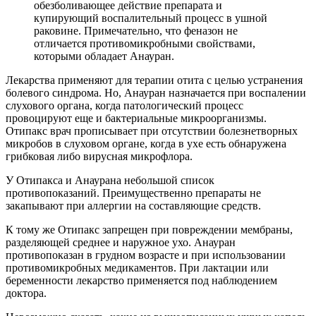
обезболивающее действие препарата и
купирующий воспалительный процесс в ушной
раковине. Примечательно, что феназон не
отличается противомикробными свойствами,
которыми обладает Анауран.
Лекарства применяют для терапии отита с целью устранения
болевого синдрома. Но, Анауран назначается при воспалении
слухового органа, когда патологический процесс
провоцируют еще и бактериальные микроорганизмы.
Отипакс врач прописывает при отсутствии болезнетворных
микробов в слуховом органе, когда в ухе есть обнаружена
грибковая либо вирусная микрофлора.
У Отипакса и Анаурана небольшой список
противопоказаний. Преимущественно препараты не
закапывают при аллергии на составляющие средств.
К тому же Отипакс запрещен при повреждении мембраны,
разделяющей среднее и наружное ухо. Анауран
противопоказан в грудном возрасте и при использовании
противомикробных медикаментов. При лактации или
беременности лекарство применяется под наблюдением
доктора.