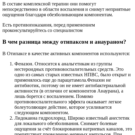
В составе комплексной терапии они помогут
непосредственно в области воспаления и снимут неприятные
ощущения благодаря обезболивающим компонентам.
Есть противопоказания, перед применением
проконсультируйтесь со специалистом
В чем разница между отипаксом и анаураном?
В Отипаксе в качестве активных компонентов используются:
Феназон. Относится к анальгетикам из группы
нестероидных противовоспалительных средств. Это
одно из самых старых известных НПВС, было открыт и
применялось еще до парацетамола.Феназон не
антибиотик, поэтому он не имеет антибактериальной
активности (в отличии от компонентов Анаурана), а
лишь борется с воспалением. Помимо
противовоспалительного эффекта оказывает легкое
болеутоляющее действие, которое усиливается
следующим компонентом.
Лидокаина гидрохлорид. Широко известный анестетик
для локального обезболивания. Снимает болевые
ощущения за счёт блокирования натриевых каналов, это
препятствует проведению нервных импульсов. При