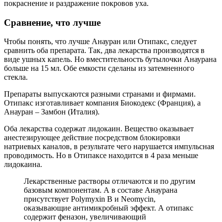
покраснение и раздражение покровов уха.
Сравнение, что лучше
Чтобы понять, что лучше Анауран или Отипакс, следует
сравнить оба препарата. Так, два лекарства производятся в
виде ушных капель. Но вместительность бутылочки Анаурана
больше на 15 мл. Обе емкости сделаны из затемненного
стекла.
Препараты выпускаются разными странами и фирмами.
Отипакс изготавливает компания Биокодекс (Франция), а
Анауран – Замбон (Италия).
Оба лекарства содержат лидокаин. Вещество оказывает
анестезирующее действие посредством блокировки
натриевых каналов, в результате чего нарушается импульсная
проводимость. Но в Отипаксе находится в 4 раза меньше
лидокаина.
Лекарственные растворы отличаются и по другим
базовым компонентам. А в составе Анаурана
присутствует Polymyxin B и Neomycin,
оказывающие антимикробный эффект. А отипакс
содержит феназон, увеличивающий