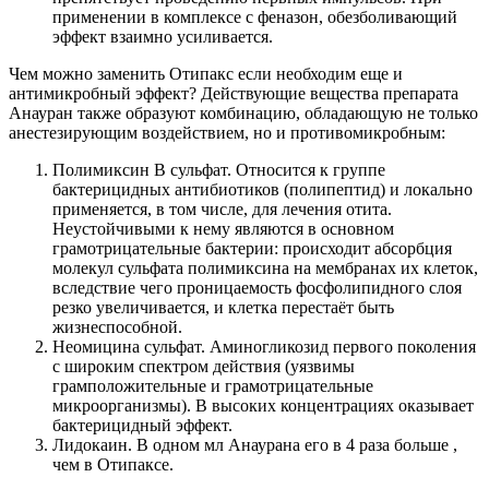
применении в комплексе с феназон, обезболивающий
эффект взаимно усиливается.
Чем можно заменить Отипакс если необходим еще и
антимикробный эффект? Действующие вещества препарата
Анауран также образуют комбинацию, обладающую не только
анестезирующим воздействием, но и противомикробным:
Полимиксин В сульфат. Относится к группе
бактерицидных антибиотиков (полипептид) и локально
применяется, в том числе, для лечения отита.
Неустойчивыми к нему являются в основном
грамотрицательные бактерии: происходит абсорбция
молекул сульфата полимиксина на мембранах их клеток,
вследствие чего проницаемость фосфолипидного слоя
резко увеличивается, и клетка перестаёт быть
жизнеспособной.
Неомицина сульфат. Аминогликозид первого поколения
с широким спектром действия (уязвимы
грамположительные и грамотрицательные
микроорганизмы). В высоких концентрациях оказывает
бактерицидный эффект.
Лидокаин. В одном мл Анаурана его в 4 раза больше ,
чем в Отипаксе.