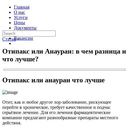
Главная
О нас
Услуги
Цены
Документы
Контакты
Вакансии
Статьи
›
Отипакс или Анауран: в чем разница и
что лучше?
Отипакс или анауран что лучше
Отит, как и любое другое лор-заболевание, рискующее
перейти в хроническое, требует качественное и подчас
серьёзное лечение. Для его лечения фармацевтические
компании предлагают разнообразные препараты местного
действия.