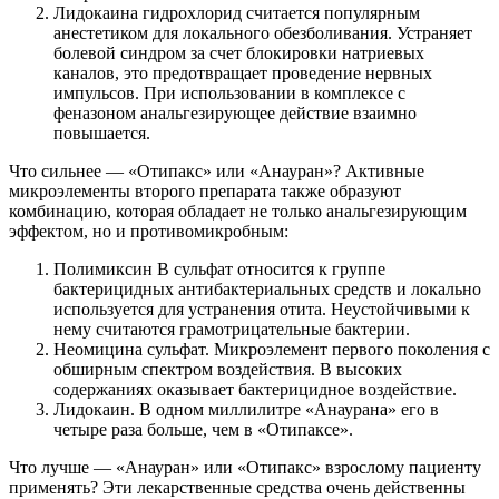
Лидокаина гидрохлорид считается популярным
анестетиком для локального обезболивания. Устраняет
болевой синдром за счет блокировки натриевых
каналов, это предотвращает проведение нервных
импульсов. При использовании в комплексе с
феназоном анальгезирующее действие взаимно
повышается.
Что сильнее — «Отипакс» или «Анауран»? Активные
микроэлементы второго препарата также образуют
комбинацию, которая обладает не только анальгезирующим
эффектом, но и противомикробным:
Полимиксин В сульфат относится к группе
бактерицидных антибактериальных средств и локально
используется для устранения отита. Неустойчивыми к
нему считаются грамотрицательные бактерии.
Неомицина сульфат. Микроэлемент первого поколения с
обширным спектром воздействия. В высоких
содержаниях оказывает бактерицидное воздействие.
Лидокаин. В одном миллилитре «Анаурана» его в
четыре раза больше, чем в «Отипаксе».
Что лучше — «Анауран» или «Отипакс» взрослому пациенту
применять? Эти лекарственные средства очень действенны