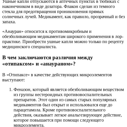
Ушные капли отпускаются в аптечных пунктах в тюбиках с
наконечником в виде дозатора. Флакон сделан из темного
стекла для предотвращения проникновения прямых
солнечных лучей. Медикамент, как правило, прозрачный и без
запаха.
«Анауран» относится к противомикробным и
обезболивающим медикаментам широкого применения в лор-
практике. Приобрести ушные капли можно только по рецепту
медицинского специалиста.
В чем заключаются различия между
«отипаксом» и «анаураном»?
В «Отипаксе» в качестве действующих микроэлементов
выступают:
Феназон, который является обезболивающим веществом
из группы нестероидных противовоспалительных
препаратов. Этот один из самых старых популярных
медикаментов был открыт и использовался еще до
парацетамола. Кроме противовоспалительного
действия, оказывает легкое анальгезирующее действие,
которое повышается при помощи следующего
микроэлемента.