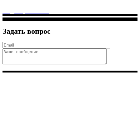
Дмитриевского, м. Лухмановская)
info@solnyshkomed.ru
Задать вопрос