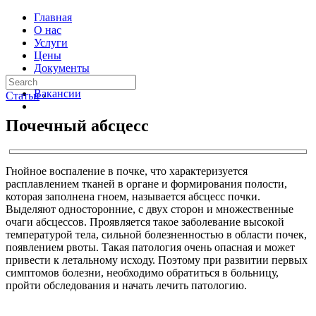
Главная
О нас
Услуги
Цены
Документы
Контакты
Вакансии
Статьи
›
Почечный абсцесс
Гнойное воспаление в почке, что характеризуется
расплавлением тканей в органе и формирования полости,
которая заполнена гноем, называется абсцесс почки.
Выделяют односторонние, с двух сторон и множественные
очаги абсцессов. Проявляется такое заболевание высокой
температурой тела, сильной болезненностью в области почек,
появлением рвоты. Такая патология очень опасная и может
привести к летальному исходу. Поэтому при развитии первых
симптомов болезни, необходимо обратиться в больницу,
пройти обследования и начать лечить патологию.