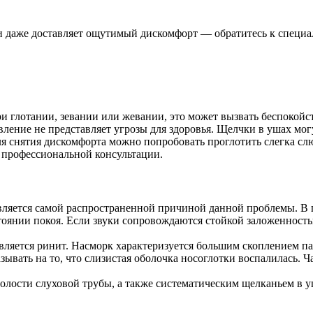
с и даже доставляет ощутимый дискомфорт — обратитесь к специ
при глотании, зевании или жевании, это может вызвать беспоко
явление не представляет угрозы для здоровья. Щелчки в ушах мо
 снятия дискомфорта можно попробовать проглотить слегка слю
я профессиональной консультации.
является самой распространенной причиной данной проблемы. В 
стоянии покоя. Если звуки сопровождаются стойкой заложенность
ляется ринит. Насморк характеризуется большим скоплением па
ывать на то, что слизистая оболочка носоглотки воспалилась. Ча
полости слуховой трубы, а также систематическим щелканьем в у