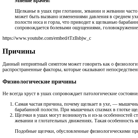
Мнение врачей:
Щелканье в ушах при глотании, зевании и жевании часто 
может быть вызвано изменениями давления в среднем ухе
полости носа и горла, что приводит к щелканью барабанн
сопровождается болевыми ощущениями, головокружением 
https://www.youtube.com/embed/tTzIlsbjw_c
Причины
Данный неприятный симптом может говорить как о физиологиче
распространенные факторы, которые оказывают непосредствен
Физиологические причины
Не всегда хруст в ушах сопровождает патологические состоян
Самая частая причина, почему щелкает в ухе, — мышечный
барабанной полости. При мышечных спазмах в глотке щел
Щелчки в ушах могут возникнуть и из-за особенностей с
жевании и глотательных движениях. Такая особенность я
Подобные щелчки, обусловленные физиологическими при