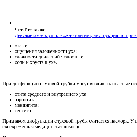
Читайте также:
Дексаметазон в уши: можно или нет, инструкция по при
отека;
ощущения заложенности уха;
сложности движений челюстью;
боли и хруста в ухе.
При дисфункции слуховой трубки могут возникать опасные ос
отита среднего и внутреннего уха;
аэроотита;
менингита;
сепсиса.
Признаком дисфункции слуховой трубы считается насморк. У па
своевременная медицинская помощь.