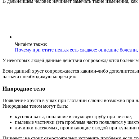
В дальнейшем человек начинает замечать такие изменения, как
Читайте также:
Почему при отите нельзя есть сладкое: описание болезни
У некоторых людей данные действия сопровождаются болевым 
Если данный хруст сопровождается какими-либо дополнительным
назначит необходимую коррекцию.
Инородное тело
Появление хруста в ушах при глотании слюны возможно при нал
Инородным телом могут быть:
кусочки ваты, попавшие в слуховую трубу при чистке;
пылевые частички (эта проблема часто появляется у шахт
личинки насекомых, проникающие с водой при купании 
Пациенту не стоит самостоятельно устранять проблему, если х