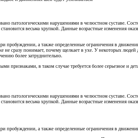
вано патологическими нарушениями в челюстном суставе. Состо
а становится весьма хрупкой. Данные возрастные изменения оказ
при пробуждении, а также определенные ограничения в движении
же не сразу понимает, почему щелкает в ухе. У некоторых люде
ечению более затруднительно.
и признаками, в таком случае требуется более серьезное и дета
вано патологическими нарушениями в челюстном суставе. Состо
а становится весьма хрупкой. Данные возрастные изменения оказ
 при пробуждении, а также определенные ограничения в движени