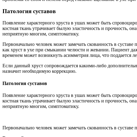
Патология суставов
Появление характерного хруста в ушах может быть спровоциро
костная ткань утрачивает былую эластичность и прочность, он
неприятную многим, симптоматику.
Первоначально человек может замечать скованность в суставе 
как хруст в ухе при смыкании челюсти и жевании. Пациент да
временем может возникнуть асимметрия лица, что поддается л
Если данный хруст сопровождается какими-либо дополнительным
назначит необходимую коррекцию.
Патология суставов
Появление характерного хруста в ушах может быть спровоциро
костная ткань утрачивает былую эластичность и прочность, он
неприятную многим, симптоматику.
Первоначально человек может замечать скованность в суставе