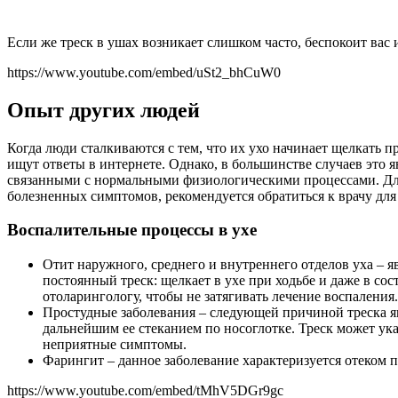
Если же треск в ушах возникает слишком часто, беспокоит ва
https://www.youtube.com/embed/uSt2_bhCuW0
Опыт других людей
Когда люди сталкиваются с тем, что их ухо начинает щелкать 
ищут ответы в интернете. Однако, в большинстве случаев это 
связанными с нормальными физиологическими процессами. Для
болезненных симптомов, рекомендуется обратиться к врачу дл
Воспалительные процессы в ухе
Отит наружного, среднего и внутреннего отделов уха – 
постоянный треск: щелкает в ухе при ходьбе и даже в со
отоларингологу, чтобы не затягивать лечение воспаления.
Простудные заболевания – следующей причиной треска яв
дальнейшим ее стеканием по носоглотке. Треск может указ
неприятные симптомы.
Фарингит – данное заболевание характеризуется отеком 
https://www.youtube.com/embed/tMhV5DGr9gc