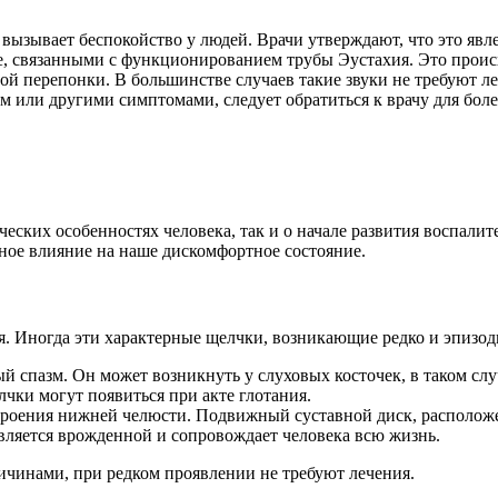
вызывает беспокойство у людей. Врачи утверждают, что это явл
, связанными с функционированием трубы Эустахия. Это происх
ой перепонки. В большинстве случаев такие звуки не требуют ле
или другими симптомами, следует обратиться к врачу для более
ских особенностях человека, так и о начале развития воспалит
ное влияние на наше дискомфортное состояние.
ия. Иногда эти характерные щелчки, возникающие редко и эпиз
 спазм. Он может возникнуть у слуховых косточек, в таком слу
чки могут появиться при акте глотания.
троения нижней челюсти. Подвижный суставной диск, расположе
вляется врожденной и сопровождает человека всю жизнь.
чинами, при редком проявлении не требуют лечения.