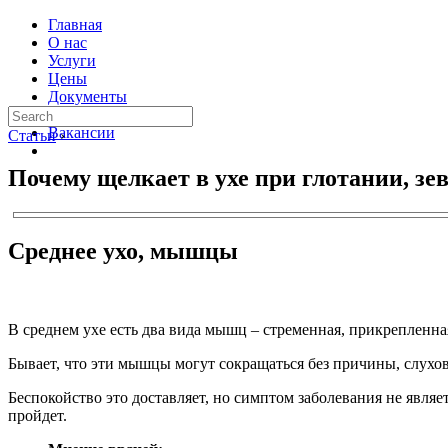
Главная
О нас
Услуги
Цены
Документы
Контакты
Вакансии
Статьи
›
Почему щелкает в ухе при глотании, зе
Среднее ухо, мышцы
В среднем ухе есть два вида мышц – стременная, прикрепленн
Бывает, что эти мышцы могут сокращаться без причины, слухо
Беспокойство это доставляет, но симптом заболевания не являе
пройдет.