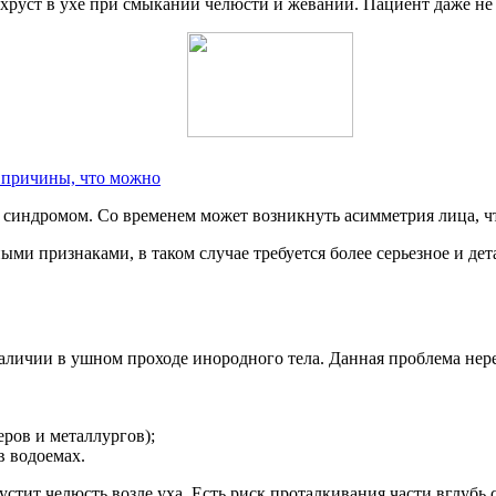
 хруст в ухе при смыкании челюсти и жевании. Пациент даже не 
, причины, что можно
синдромом. Со временем может возникнуть асимметрия лица, чт
и признаками, в таком случае требуется более серьезное и дета
ичии в ушном проходе инородного тела. Данная проблема нередк
еров и металлургов);
в водоемах.
рустит челюсть возле уха. Есть риск проталкивания части вглуб