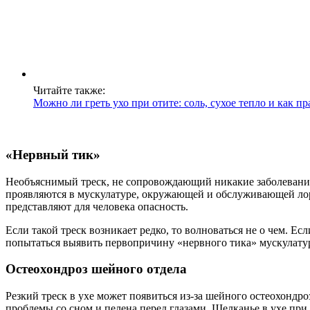
Читайте также:
Можно ли греть ухо при отите: соль, сухое тепло и как п
«Нервный тик»
Необъяснимый треск, не сопровождающий никакие заболевания
проявляются в мускулатуре, окружающей и обслуживающей лор
представляют для человека опасность.
Если такой треск возникает редко, то волноваться не о чем. Е
попытаться выявить первопричину «нервного тика» мускулату
Остеохондроз шейного отдела
Резкий треск в ухе может появиться из-за шейного остеохондр
проблемы со сном и пелена перед глазами. Щелканье в ухе при