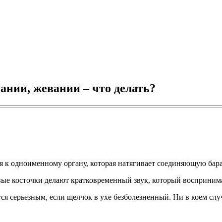
вании, жевании – что делать?
ая к одноименному органу, которая натягивает соединяющую бар
вые косточки делают кратковременный звук, который воспринима
тся серьезным, если щелчок в ухе безболезненный. Ни в коем сл