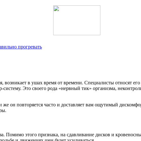
равильно прогревать
, возникает в ушах время от времени. Специалисты относят ег
-систему. Это своего рода «нервный тик» организма, неконтро
сли же он повторяется часто и доставляет вам ощутимый дискомфо
ры.
оза. Помимо этого признака, на сдавливание дисков и кровеносн
 ходьбе и движениях шеи будет усиливаться.