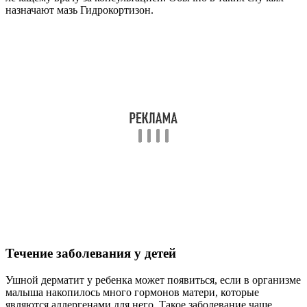
Самым грозным последствием запущенной болезни может
стать потеря слуха. Это связано с тем, что инфекция способна
проникнуть во внутреннее ухо, повредить барабанную
перепонку. Лечение при этом осложняется, потребуется
хирургическая помощь. Другим осложнением является
присоединение вторичной бактериальной инфекции при
постоянных расчесах.
Профилактика