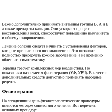
инфракрасной частью спектра. Последнее используют уже
при наличии корочек и чешуек. Фонофарез на основе
кортикостероидных мазей в область уха устраняет зуд,
красноту, боль. При атопической форме возможно также
применение индуктотермии на область надпочечников. Для
поддержания иммунитета и восстановления защитных сил
показаны курорты Крыма, Азовского моря.
Домашние средства
В качестве вспомогательного лечения используют народные
средства (компрессы, ванночки, холодные примочки).
Применяют настои растений, успокаивающих зуд (лист
земляники, ягоды бузины черной, можжевельник,
корень сельдерея или ревеня). Для приготовления
следует на 250 мл кипятка взять 1 чайную ложку сухого
измельченного сырья. Настаивать в закрытой емкости
полчаса и после этого использовать в виде примочки
несколько раз в сутки до улучшения состояния.
Хорошо снимает симптомы заболевания домашняя мазь
из порошка корней девясила на свином жире. Растение
обладает выраженным противовоспалительным и
противозудным эффектом. На 100 г жира необходимо
взять 2 г порошка корней, прогреть на водяной бане. Все