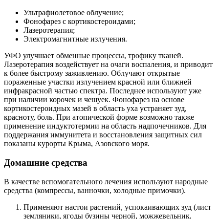
время использования смесь хранить в холодильнике.
Наносить на участки поражения 3 раза в сутки до
полного излечения.
Вылечить экссудативный ушной дерматит можно
примочками из растительных настоев. Подойдут лист
брусники и грецкого ореха, дубовая кора, шалфей. Они
обладают антимикробными, подсушивающими и
успокаивающими свойствами. Способ приготовления
аналогичен первому рецепту.
Ушной дерматит у взрослого
Дерматит ушного прохода у взрослого характеризуется
перечисленными выше симптомами. Лечение проводится
различными формами средств.
При появлении симптомов следует обратиться к врачу.
Ушной дерматит у ребенка
Ушной дерматит появляется у детей тогда, когда в его
организме остались гормоны матери. Ушной дерматит чаще
диагностируется в первые годы после рождения ребенка, у
грудничков.