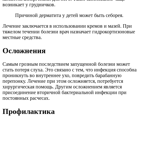
Самое главное правило – постоянная, тщательная гигиена
ушей. Нельзя пользоваться чужими наушниками,
украшениями. Подбирать слуховые аппараты из
качественного материала. При наличии атопических реакций
– корректировать иммунную систему. Особенно важна
гигиена кожи у младенцев, так как они находятся в группе
риска по развитию себорейного дерматита.
При соблюдении рекомендаций врача, своевременном раннем
начале лечения ушной дерматит возможно победить. Не
откладывайте визит к врачу и не занимайтесь самолечением!
Берегите себя и будьте здоровы!
Заключение
Ушной дерматит, хоть является хроническим и бывает, что и
достаточно неприятным заболеванием, вполне поддаётся
контролю. Нужно только вовремя принимать адекватные
лечебные меры.