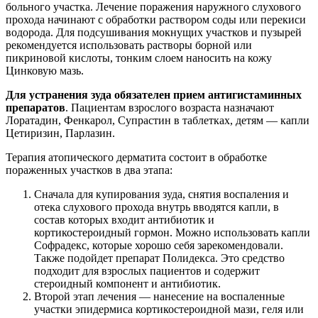
кортикостероидный гормон. Можно использовать капли
Софрадекс, которые хорошо себя зарекомендовали.
Также подойдет препарат Полидекса. Это средство
подходит для взрослых пациентов и содержит
стероидный компонент и антибиотик.
Второй этап лечения — нанесение на воспаленные
участки эпидермиса кортикостероидной мази, геля или
крема (Лоринден, Фторокорт). Для обработки детской
кожи рекомендуется использовать аэрозоль Геокортон.
Он удобен в применении и содержит антибиотик.
Средство снимает воспаление, успокаивает кожные
покровы, препятствует повторному инфицированию.
Если дерматит вызван ношением аксессуара,
прибора или украшения, то лечение не даст
результата, пока не будет устранен раздражитель,
вызвавший сенсибилизацию.
Капли и их назначение
В основном для снятия воспаления внутри ушной раковины, в
наружном слуховом проходе применяются капли на основе
противовоспалительных препаратов. В состав входят как
обычные нестероидные противовоспалительные средства
(салицилаты), так и кортикостероиды в сочетании с