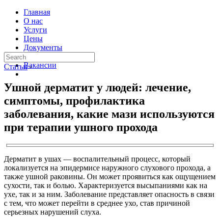
Главная
О нас
Услуги
Цены
Документы
Контакты
Вакансии
Статьи
›
Ушной дерматит у людей: лечение,
симптомы, профилактика
заболевания, какие мази используются
при терапии ушного прохода
Дерматит в ушах — воспалительный процесс, который
локализуется на эпидермисе наружного слухового прохода, а
также ушной раковины. Он может проявиться как ощущением
сухости, так и болью. Характеризуется высыпаниями как на
ухе, так и за ним. Заболевание представляет опасность в связи
с тем, что может перейти в среднее ухо, став причиной
серьезных нарушений слуха.