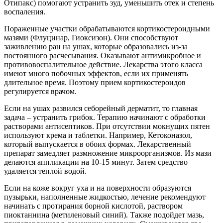
Отипакс) помогают устранить зуд, уменьшить отек и степень
воспаления.
Пораженные участки обрабатываются кортикостероидными
мазями (Флуцинар, Гиоксизон). Они способствуют
заживлению ран на ушах, которые образовались из-за
постоянного расчесывания. Оказывают антимикробное и
противовоспалительное действие. Лекарства этого класса
имеют много побочных эффектов, если их применять
длительное время. Поэтому прием кортикостероидов
регулируется врачом.
Если на ушах развился себорейный дерматит, то главная
задача – устранить грибок. Терапию начинают с обработки
растворами антисептиков. При отсутствии мокнущих пятен
используют крема и таблетки. Например, Кетоконазол,
который выпускается в обоих формах. Лекарственный
препарат замедляет размножение микроорганизмов. Из мази
делаются аппликации на 10-15 минут. Затем средство
удаляется теплой водой.
Если на коже вокруг уха и на поверхности образуются
пузырьки, наполненные жидкостью, лечение рекомендуют
начинать с протирания борной кислотой, раствором
пиоктаннина (метиленовый синий). Также подойдет мазь,