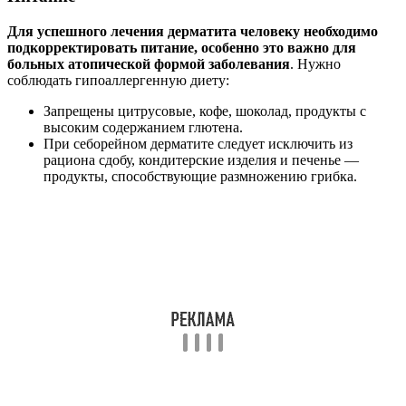
Лечение болезни следует начинать с установления факторов,
которые привели к его возникновению. Это позволит
полностью преодолеть кожное заболевание, а не временно
облегчить симптоматику.
Терапия требует комплексных мер воздействия. По
показаниям назначается физиотерапия (УФ, УВЧ). В качестве
дополнительных средств допустимо применять народные
рецепты.
Физиотерапия
На сегодняшний день физиотерапевтические процедуры
являются методом совместного лечения. Вот перечень
основных процедур:
Ультрафиолетовое облучение;
Фонофарез с кортикостероидами;
Лазеротерапия;
Электромагнитные излучения.
УФО улучшает обменные процессы, трофику тканей.
Лазеротерапия воздействует на очаги воспаления, и приводит
к более быстрому заживлению. Облучают открытые
пораженные участки излучением красной или ближней