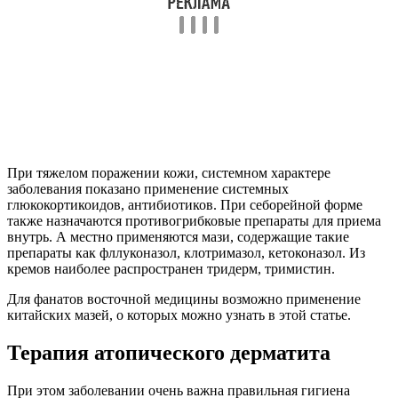
Для фанатов восточной медицины возможно применение
китайских мазей, о которых можно узнать в этой статье.
Терапия атопического дерматита
При этом заболевании очень важна правильная гигиена
больного участка. Лечение поражения наружного слухового
прохода начинают с обработки раствором соды или перекиси
водорода. Для подсушивания мокнущих участков и пузырей
рекомендуется использовать растворы борной или
пикриновой кислоты, тонким слоем наносить на кожу
Цинковую мазь.
Для устранения зуда обязателен прием антигистаминных
препаратов
. Пациентам взрослого возраста назначают
Лоратадин, Фенкарол, Супрастин в таблетках, детям — капли
Цетиризин, Парлазин.
Терапия атопического дерматита состоит в обработке
пораженных участков в два этапа:
Сначала для купирования зуда, снятия воспаления и
отека слухового прохода внутрь вводятся капли, в
состав которых входит антибиотик и