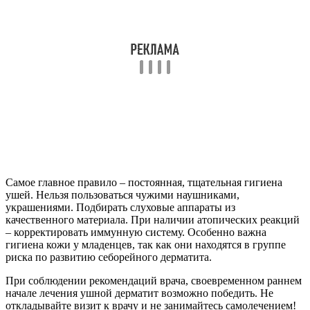
Частые вопросы
Чем лечить дерматит слухового прохода?
Для лечения ушного экзематозного дерматита врачи
назначают разбавленный раствор ацетата алюминия (жидкость
Бурова), который необходимо закапывать в уши, как только
появляется дискомфорт. Зуд и отек можно уменьшить с
помощью крема, содержащего кортикостероид (например,
бетаметазон).