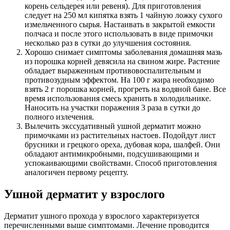
Диагностировать ушной дерматит у ребенка – тяжелая задача
даже для врача, так как по внешним признакам это не
определить. Из-за того, что дети часто находятся в головных
уборах, чешуйки, образующиеся на ушах, попросту отпадают
и внешне проблем нет.
У детей ушной дерматит может стать следствием себореи,
которая также локализуется на голове.
Терапия ушного дерматита у ребенка зависит от его здоровья,
иммунитета. Обычно назначаются различные формы средств
для наружного использования, то есть крема, гели, мази. Если
обычные препараты не помогают, следует обратиться к
лечащему врачу за консультацией. Обычно в таких случаях
назначают мазь Гидрокортизон.