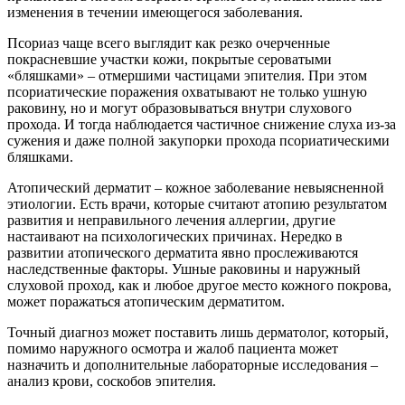
изменения в течении имеющегося заболевания.
Псориаз чаще всего выглядит как резко очерченные
покрасневшие участки кожи, покрытые сероватыми
«бляшками» – отмершими частицами эпителия. При этом
псориатические поражения охватывают не только ушную
раковину, но и могут образовываться внутри слухового
прохода. И тогда наблюдается частичное снижение слуха из-за
сужения и даже полной закупорки прохода псориатическими
бляшками.
Атопический дерматит – кожное заболевание невыясненной
этиологии. Есть врачи, которые считают атопию результатом
развития и неправильного лечения аллергии, другие
настаивают на психологических причинах. Нередко в
развитии атопического дерматита явно прослеживаются
наследственные факторы. Ушные раковины и наружный
слуховой проход, как и любое другое место кожного покрова,
может поражаться атопическим дерматитом.
Точный диагноз может поставить лишь дерматолог, который,
помимо наружного осмотра и жалоб пациента может
назначить и дополнительные лабораторные исследования –
анализ крови, соскобов эпителия.