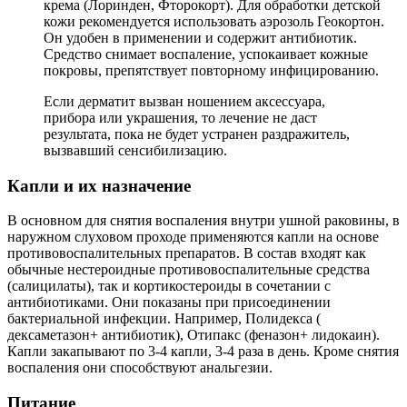
антибиотиками. Они показаны при присоединении
бактериальной инфекции. Например, Полидекса (
дексаметазон+ антибиотик), Отипакс (феназон+ лидокаин).
Капли закапывают по 3-4 капли, 3-4 раза в день. Кроме снятия
воспаления они способствуют анальгезии.
Питание
Для успешного лечения дерматита человеку необходимо
подкорректировать питание, особенно это важно для
больных атопической формой заболевания
. Нужно
соблюдать гипоаллергенную диету:
Запрещены цитрусовые, кофе, шоколад, продукты с
высоким содержанием глютена.
При себорейном дерматите следует исключить из
рациона сдобу, кондитерские изделия и печенье —
продукты, способствующие размножению грибка.
Важно дополнительно принимать витамины группы В, А и Е,
а также препараты кальция. Они ускоряют процесс
восстановления кожи, способствуют повышению иммунитета
и общему оздоровлению.