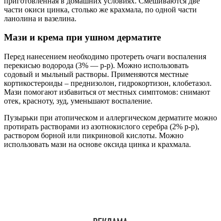
приготовленная в домашних условиях. Смешиваются две
части окиси цинка, столько же крахмала, по одной части
ланолина и вазелина.
Мази и крема при ушном дерматите
Перед нанесением необходимо протереть очаги воспаления
перекисью водорода (3% — р-р). Можно использовать
содовый и мыльный растворы. Применяются местные
кортикостероиды – преднизолон, гидрокортизон, клобетазол.
Мази помогают избавиться от местных симптомов: снимают
отек, красноту, зуд, уменьшают воспаление.
Пузырьки при атопическом и аллергическом дерматите можно
протирать растворами из азотнокислого серебра (2% р-р),
раствором борной или пикриновой кислоты. Можно
использовать мази на основе оксида цинка и крахмала.
При тяжелом поражении кожи, системном характере
заболевания показано применение системных
глюкокортикоидов, антибиотиков. При себорейной форме
также назначаются противогрибковые препараты для приема
внутрь. А местно применяются мази, содержащие такие
препараты как фллуконазол, клотримазол, кетоконазол. Из
кремов наиболее распространен тридерм, тримистин.