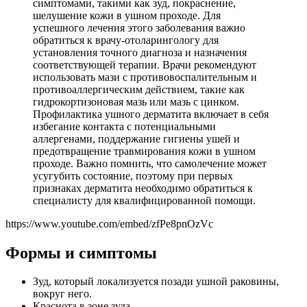
симптомами, такими как зуд, покраснение,
шелушение кожи в ушном проходе. Для
успешного лечения этого заболевания важно
обратиться к врачу-отоларингологу для
установления точного диагноза и назначения
соответствующей терапии. Врачи рекомендуют
использовать мази с противовоспалительным и
противоаллергическим действием, такие как
гидрокортизоновая мазь или мазь с цинком.
Профилактика ушного дерматита включает в себя
избегание контакта с потенциальными
аллергенами, поддержание гигиены ушей и
предотвращение травмирования кожи в ушном
проходе. Важно помнить, что самолечение может
усугубить состояние, поэтому при первых
признаках дерматита необходимо обратиться к
специалисту для квалифицированной помощи.
https://www.youtube.com/embed/zfPe8pnOzVc
Формы и симптомы
Зуд, который локализуется позади ушной раковины,
вокруг него.
Краснота в зоне зуда.