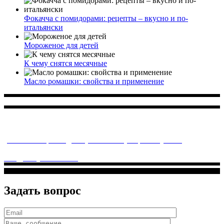
Фокачча с помидорами: рецепты – вкусно и по-
итальянски
Мороженое для детей
К чему снятся месячные
Масло ромашки: свойства и применение
Многопрофильное медицинское учреждение, которое
заботится о детском здоровье и оказывает медицинские
услуги высочайшего качества.
ул. Святоозерская д. 15 (м. Выхино) мкр. Кожухово
(м. ул
Дмитриевского, м. Лухмановская)
info@solnyshkomed.ru
Задать вопрос