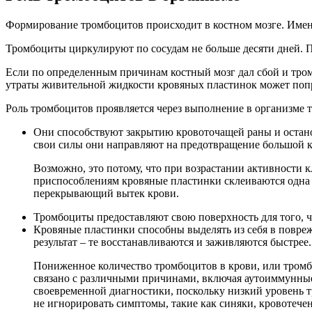
Формирование тромбоцитов происходит в костном мозге. Именно
Тромбоциты циркулируют по сосудам не больше десяти дней. 
Если по определенным причинам костный мозг дал сбой и тром
утраты живительной жидкости кровяных пластинок может попр
Роль тромбоцитов проявляется через выполнение в организме 
Они способствуют закрытию кровоточащей раны и остано
свои силы они направляют на предотвращение большой 
Возможно, это потому, что при возрастании активности к
приспособлениям кровяные пластинки склеиваются одна 
перекрывающий вытек крови.
Тромбоциты предоставляют свою поверхность для того, 
Кровяные пластинки способны выделять из себя в повр
результат – те восстанавливаются и заживляются быстрее.
Пониженное количество тромбоцитов в крови, или тромбо
связано с различными причинами, включая аутоиммунные
своевременной диагностики, поскольку низкий уровень
не игнорировать симптомы, такие как синяки, кровотече