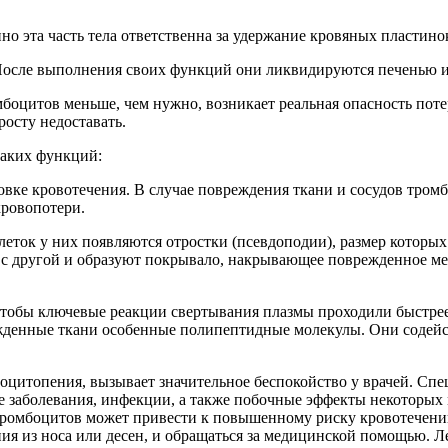
 эта часть тела ответственна за удержание кровяных пластинок
После выполнения своих функций они ликвидируются печенью и
боцитов меньше, чем нужно, возникает реальная опасность поте
осту недоставать.
таких функций:
вке кровотечения. В случае повреждения ткани и сосудов тром
кровопотери.
леток у них появляются отростки (псевдоподии), размер которых
с другой и образуют покрывало, накрывающее поврежденное мес
чтобы ключевые реакции свертывания плазмы проходили быстрее
ежденные ткани особенные полипептидные молекулы. Они содейс
цитопения, вызывает значительное беспокойство у врачей. Спе
 заболевания, инфекции, а также побочные эффекты некоторых
 тромбоцитов может привести к повышенному риску кровотечен
ния из носа или десен, и обращаться за медицинской помощью. 