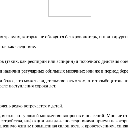
травмах, которые не обходятся без кровопотерь, и при хирурги
ов как следствие:
в (таких, как реопирин или аспирин) и побочного действия об
и наличии регулярных обильных месячных или же в период бер
 более, это может свидетельствовать о том, что тромбоцитопени
сле наступления сорока лет.
чень редко встречается у детей.
вызывают у людей множество вопросов и опасений. Многие отме
сстройства, инфекции или даже последствиями приема некотор
едневную жизнь: повышенная склонность к кровотечениям, синя