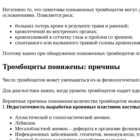
Негативно то, что симптомы пониженных тромбоцитов могут д
осложнениями. Появляется риск:
больших потерь крови в результате травм и ранений;
кровотечений во внутренних органах;
кровоизлияний в сетчатку глаза и проблем со зрением;
спонтанного или вызванного травмой головы кровоизлиян
Поэтому важно при обнаружении пониженных тромбоцитов опре
Тромбоциты понижены: причины
Число тромбоцитов может уменьшиться из-за физиологических 
Для диагностики важно, когда уровень тромбоцитов падает вдв
Вероятные причины понижения количества тромбоцитов можно
І.
Недостаточность выработки кровяных пластинок костны
Апластической и гипопластической анемии.
Лейкозов.
Мегалобластной анемии – дефицита в организме фолиево
Инфекционных заболеваний: гепатитов, мононуклеоза, т
Лучевой болезни вследствие воздействия радиации.