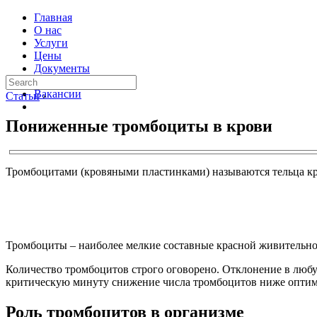
Главная
О нас
Услуги
Цены
Документы
Контакты
Вакансии
Статьи
›
Пониженные тромбоциты в крови
Тромбоцитами (кровяными пластинками) называются тельца кро
Тромбоциты – наиболее мелкие составные красной живительной
Количество тромбоцитов строго оговорено. Отклонение в любую
критическую минуту снижение числа тромбоцитов ниже оптима
Роль тромбоцитов в организме