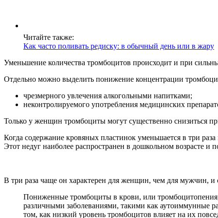
Читайте также:
Как часто поливать редиску: в обычный день или в жару
Уменьшение количества тромбоцитов происходит и при сильных 
Отдельно можно выделить понижение концентрации тромбоцит
чрезмерного увлечения алкогольными напитками;
неконтролируемого употребления медицинских препарато
Только у женщин тромбоциты могут существенно снизиться пр
Когда содержание кровяных пластинок уменьшается в три раза и
Этот недуг наиболее распространен в дошкольном возрасте и по
В три раза чаще он характерен для женщин, чем для мужчин, и о
Пониженные тромбоциты в крови, или тромбоцитопения, 
различными заболеваниями, такими как аутоиммунные ра
том, как низкий уровень тромбоцитов влияет на их повс