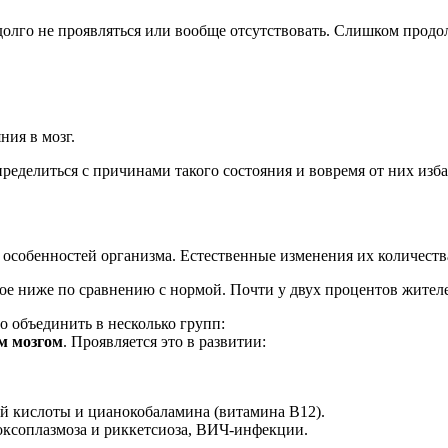
олго не проявляться или вообще отсутствовать. Слишком продо
ия в мозг.
делиться с причинами такого состояния и вовремя от них изба
особенностей организма. Естественные изменения их количества 
ое ниже по сравнению с нормой. Почти у двух процентов жителе
 объединить в несколько групп:
м мозгом
. Проявляется это в развитии:
й кислоты и цианокобаламина (витамина В12).
оксоплазмоза и риккетсиоза, ВИЧ-инфекции.