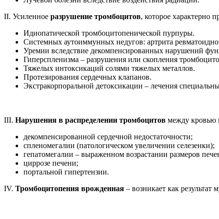
ІІ. Усиленное
разрушение тромбоцитов
, которое характерно п
Идиопатической тромбоцитопенической пурпуры.
Системных аутоиммунных недугов: артрита ревматоидног
Уремии вследствие декомпенсированных нарушений фун
Гиперспленизма – разрушения или скопления тромбоцито
Тяжелых интоксикаций солями тяжелых металлов.
Протезирования сердечных клапанов.
Экстракорпоральной детоксикации – лечения специальны
ІІІ.
Нарушения в распределении тромбоцитов
между кровью п
декомпенсированной сердечной недостаточности;
спленомегалии (патологическом увеличении селезенки);
гепатомегалии – выраженном возрастании размеров пече
циррозе печени;
портальной гипертензии.
IV.
Тромбоцитопения врожденная
– возникает как результат