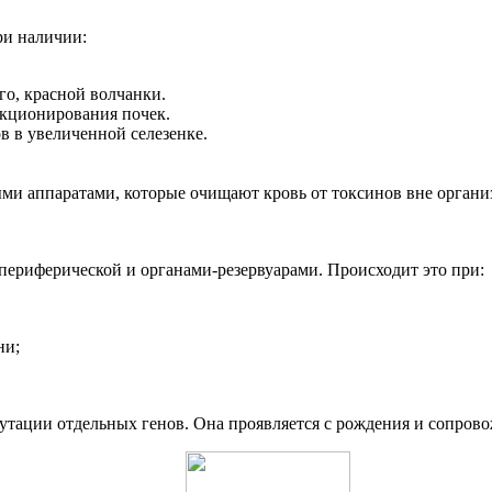
ри наличии:
о, красной волчанки.
кционирования почек.
в в увеличенной селезенке.
ми аппаратами, которые очищают кровь от токсинов вне органи
ериферической и органами-резервуарами. Происходит это при:
ни;
 мутации отдельных генов. Она проявляется с рождения и сопро