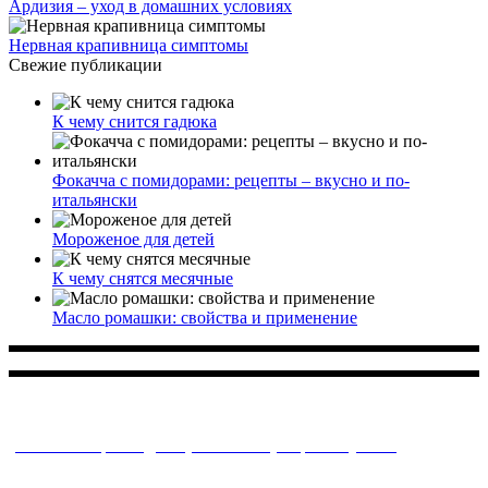
Многопрофильное медицинское учреждение, которое
заботится о детском здоровье и оказывает медицинские
услуги высочайшего качества.
ул. Святоозерская д. 15 (м. Выхино) мкр. Кожухово
(м. ул
Дмитриевского, м. Лухмановская)
info@solnyshkomed.ru
Задать вопрос