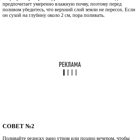
предпочитает умеренно влажную почву, поэтому перед
поливом убедитесь, что верхний слой земли не пересох. Если
он сухой на глубину около 2 см, пора поливать.
СОВЕТ №2
Поливайте редиску рано утром или поздно вечером, чтобы
избежать испарения влаги в жаркие часы дня. Это поможет
растению лучше усваивать воду и снизит риск перегрева
корней.
СОВЕТ №3
В жаркую погоду увеличьте частоту поливов, но уменьшите
их объем. Лучше поливать чаще, но меньшими порциями,
чтобы избежать застоя воды и гниения корней.
СОВЕТ №4
Используйте мульчирование для сохранения влаги в почве.
Нанесение слоя мульчи из соломы или компоста поможет
удерживать влагу и снизит необходимость в частом поливе,
особенно в жаркие дни.