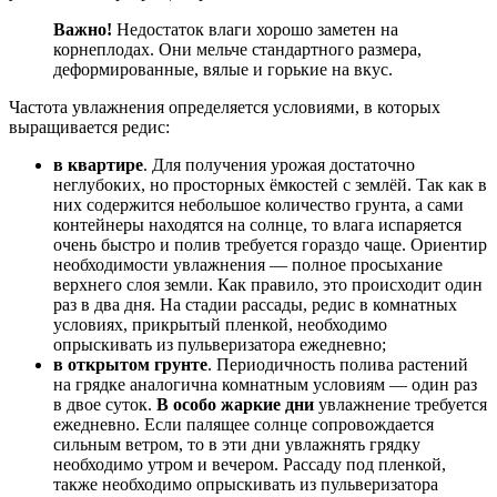
Важно!
Недостаток влаги хорошо заметен на
корнеплодах. Они мельче стандартного размера,
деформированные, вялые и горькие на вкус.
Частота увлажнения определяется условиями, в которых
выращивается редис:
в квартире
. Для получения урожая достаточно
неглубоких, но просторных ёмкостей с землёй. Так как в
них содержится небольшое количество грунта, а сами
контейнеры находятся на солнце, то влага испаряется
очень быстро и полив требуется гораздо чаще. Ориентир
необходимости увлажнения — полное просыхание
верхнего слоя земли. Как правило, это происходит один
раз в два дня. На стадии рассады, редис в комнатных
условиях, прикрытый пленкой, необходимо
опрыскивать из пульверизатора ежедневно;
в открытом грунте
. Периодичность полива растений
на грядке аналогична комнатным условиям — один раз
в двое суток.
В особо жаркие дни
увлажнение требуется
ежедневно. Если палящее солнце сопровождается
сильным ветром, то в эти дни увлажнять грядку
необходимо утром и вечером. Рассаду под пленкой,
также необходимо опрыскивать из пульверизатора