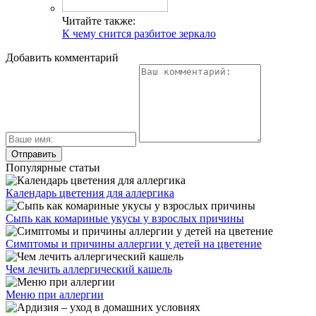
Симптомы и причины аллергии у детей на цветение
Чем лечить аллергический кашель
Меню при аллергии
Ардизия – уход в домашних условиях
Нервная крапивница симптомы
Свежие публикации
К чему снится гадюка
Фокачча с помидорами: рецепты – вкусно и по-
итальянски
Мороженое для детей
К чему снятся месячные
Масло ромашки: свойства и применение