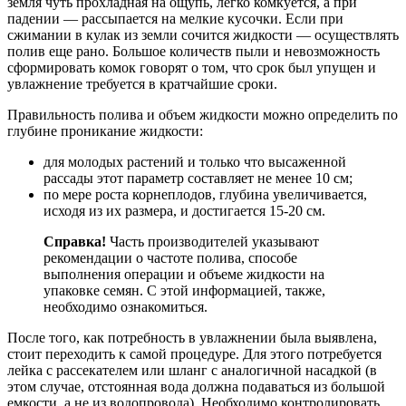
земля чуть прохладная на ощупь, легко комкуется, а при
падении — рассыпается на мелкие кусочки. Если при
сжимании в кулак из земли сочится жидкости — осуществлять
полив еще рано. Большое количеств пыли и невозможность
сформировать комок говорят о том, что срок был упущен и
увлажнение требуется в кратчайшие сроки.
Правильность полива и объем жидкости можно определить по
глубине проникание жидкости:
для молодых растений и только что высаженной
рассады этот параметр составляет не менее 10 см;
по мере роста корнеплодов, глубина увеличивается,
исходя из их размера, и достигается 15-20 см.
Справка!
Часть производителей указывают
рекомендации о частоте полива, способе
выполнения операции и объеме жидкости на
упаковке семян. С этой информацией, также,
необходимо ознакомиться.
После того, как потребность в увлажнении была выявлена,
стоит переходить к самой процедуре. Для этого потребуется
лейка с рассекателем или шланг с аналогичной насадкой (в
этом случае, отстоянная вода должна подаваться из большой
емкости, а не из водопровода). Необходимо контролировать,