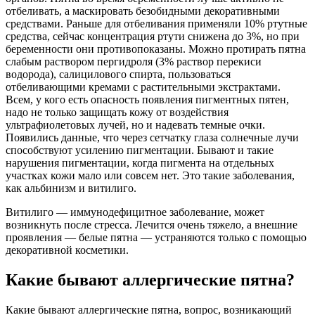
отбеливать, а маскировать безобидными декоративными
средствами. Раньше для отбеливания применяли 10% ртутные
средства, сейчас концентрация ртути снижена до 3%, но при
беременности они противопоказаны. Можно протирать пятна
слабым раствором пергидроля (3% раствор перекиси
водорода), салицилового спирта, пользоваться
отбеливающими кремами с растительными экстрактами.
Всем, у кого есть опасность появления пигментных пятен,
надо не только защищать кожу от воздействия
ультрафиолетовых лучей, но и надевать темные очки.
Появились данные, что через сетчатку глаза солнечные лучи
способствуют усилению пигментации. Бывают и такие
нарушения пигментации, когда пигмента на отдельных
участках кожи мало или совсем нет. Это такие заболевания,
как альбинизм и витилиго.
Витилиго — иммунодефицитное заболевание, может
возникнуть после стресса. Лечится очень тяжело, а внешние
проявления — белые пятна — устраняются только с помощью
декоративной косметики.
Какие бывают аллергические пятна?
Какие бывают аллергические пятна, вопрос, возникающий