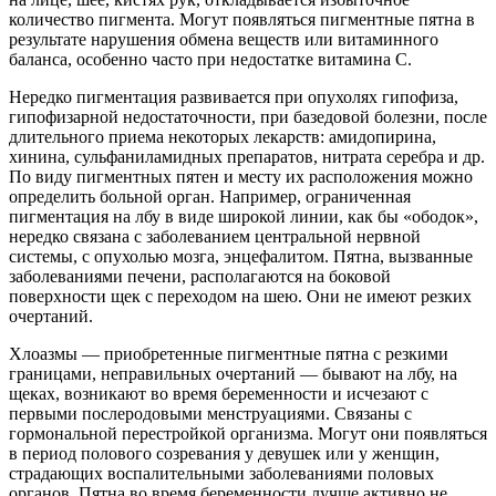
количество пигмента. Могут появляться пигментные пятна в
результате нарушения обмена веществ или витаминного
баланса, особенно часто при недостатке витамина С.
Нередко пигментация развивается при опухолях гипофиза,
гипофизарной недостаточности, при базедовой болезни, после
длительного приема некоторых лекарств: амидопирина,
хинина, сульфаниламидных препаратов, нитрата серебра и др.
По виду пигментных пятен и месту их расположения можно
определить больной орган. Например, ограниченная
пигментация на лбу в виде широкой линии, как бы «ободок»,
нередко связана с заболеванием центральной нервной
системы, с опухолью мозга, энцефалитом. Пятна, вызванные
заболеваниями печени, располагаются на боковой
поверхности щек с переходом на шею. Они не имеют резких
очертаний.
Хлоазмы — приобретенные пигментные пятна с резкими
границами, неправильных очертаний — бывают на лбу, на
щеках, возникают во время беременности и исчезают с
первыми послеродовыми менструациями. Связаны с
гормональной перестройкой организма. Могут они появляться
в период полового созревания у девушек или у женщин,
страдающих воспалительными заболеваниями половых
органов. Пятна во время беременности лучше активно не