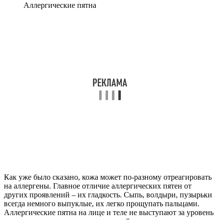
Аллергические пятна
Как уже было сказано, кожа может по-разному отреагировать
на аллергены. Главное отличие аллергических пятен от
других проявлений – их гладкость. Сыпь, волдыри, пузырьки
всегда немного выпуклые, их легко прощупать пальцами.
Аллергические пятна на лице и теле не выступают за уровень
кожи, при этом площадь пораженной поверхности может
быть очень обширной.
Иногда такие красные пятна на коже проходят сами по себе,
если контакт с аллергеном был быстро прекращен, а
иммунитет достаточно сильный. В других случаях они могут
распространяться по телу, чешутся, болят, шелушатся,
переходят в другие проявления в виде дерматита, экземы и
иных, которые лечить гораздо труднее.
Аллергические пятна на лице или теле могут возникать у
взрослого и ребенка по различным причинам, поэтому
нередко может понадобиться полное обследование организма
на предмет наличия заболеваний нервной, сердечно-
сосудистой систем, инфекционных заболеваний. Очень часто
психоэмоциональный фактор является определяющим при
развитии аллергических реакций.