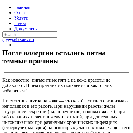
Главная
О нас
Услуги
Цены
Документы
Контакты
Вакансии
Статьи
›
После аллергии остались пятна
темные причины
Как известно, пигментные пятна на коже красоты не
добавляют. В чем причина их появления и как от них
избавиться?
Пигментные пятна на коже — это как бы сигнал организма о
неполадках в его работе. При нарушении работы желез
внутренней секреции (надпочечников, половых желез), при
заболеваниях печени и желчных путей, при длительных
интоксикациях при различных хронических инфекциях
(туберкулез, малярия) на некоторых участках кожи, чаще всего
на лице, шее, кистях рук, откладывается избыточное