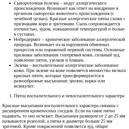
Сывороточная болезнь – недуг аллергического
происхождения. Возникает как ответ на внедрение в
организм сыворотки животного происхождения (с
лечебной целью). Красные аллергические пятна схожи с
признаками кори и эритемами. Сыпь сопровождается
отечностью, зудом, повышенной температурой и болью
в суставах.
Нейродермит – хроническое заболевание аллергической
природы. Возникает из-за нарушения обменных
процессов или поражений нервной системы. Основные
признаки заболевания: гиперемия кожи, сильный зуд,
появление пятен, узелков и бляшек.
Экзема – воспалительное аллергическое заболевание
кожи. При экземе на коже появляется множество мелких
красных пятен, которые трансформируются в
разнообразные высыпания: эрозии, корки или
везикулит.
Пятна воспалительного и невоспалительного характера
Красные высыпания воспалительного характера связаны с
расширением кровеносных сосудов. Если на такое пятно
надавить, то оно исчезает. Высыпания размером от 2 до 25 мм
называются розеолой, а пятна в диаметре больше 25 мм
эритемой. Кроме покраснений появляется зуд, общие