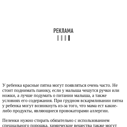
стоит поднимать панику, если у малыша чешутся ручки или
ножки, а лучше подумать о питании малыша, а также
условиях его содержания. При грудном вскармливании пятна
у ребенка могут возникнуть из-за того, что мама ест какие-
либо продукты, являющиеся провокаторами аллергии.
Пеленки нужно стирать обязательно с использованием
специального порошка, химические вещества также могут
влиять на состояние кожных покровов. За малышом нужно
постоянно следить, так как для ребенка проявления аллергии
на теле очень тяжело переносятся. Лечение нужно начинать
немедленно, чтобы не возникло опасных состояний, таких как
отек Квинке.
Во время лечения аллергии необходимо укреплять иммунную
систему, в том числе принимать витаминные комплексы. На
состояние кожи благотворно влияет витамин А, Е, D.
Для лечения красных пятен эффективно использовать
различные мази, которые быстро снимают воспаление,
покраснения, зуд. От аллергии поможет Фенистил, Бепантен,
Радевит, Адвантан и другие. Иногда требуется прием
пероральных лекарств, чаще всего привычных
антигистаминных препаратов. Если поражения обширные, а
симптомы не ограничиваются только кожными
проявлениями, лечить аллергию следует гормональными