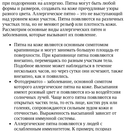
при подозрениях на аллергию. Пятна могут быть любой
формы и размеров, создавать на коже причудливые узоры
разного цвета. Аллергическое пятно – это не выступающий
над уровнем кожи участок. Пятна появляются на различных
участках тела, но не меняют рельеф или плотность кожи.
Рассмотрим основные виды аллергических пятен и
заболевания, которые вызывают их появление.
Пятна на коже являются основным симптомом
крапивницы и могут занимать большую площадь ее
поверхности. При крапивнице пятна появляются
внезапно, перемещаясь по разным участкам тела.
Подобное явление может наблюдаться в течение
нескольких часов, но через сутки они исчезают, также
внезапно, как и появились.
Фотодерматоз – заболевание, основной симптом
которого аллергические пятна на коже. Высыпания
имеют розовый цвет и появляются из-за воздейтсивя
солнечных лучей. Чаще всего пятна появляются на
открытых частях тела, то есть лице, кистях рук или
голенях, сопровождаются сильным зудом кожи и
отечностью. Выраженность высыпаний зависит от
состояния иммунной системы.
Аллергические пятна появляются у людей с
ослабленным иммунитетом. К примеру, псориаз