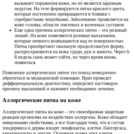
вызывает поражения кожи, но не является заразным
недугом. На теле формируются пятна красного цвета,
которые постепенно превращаются в бляшки с
серебристыми чешуйками. Заболевание проявляется на
коже головы, области локтевых и коленных суставов.
Еще одна причина аллергических пятен – это розовый
лишай. На коже появляются розовые высыпания,
которые немного возвышаются над ее поверхностью.
Пятна приобретают овальную продолговатую форму,
распространяются на кожу груди, рук и живота. Через 6-
8 недель сыпь может сойти, но через время вновь
появиться.
Появление аллергических пятен это повод немедленно
обратиться за медицинской помощью. Врач проведет
дифференциальную диагностику, определит настоящую
причину высыпаний и назначит необходимое лечение.
Аллергические пятна на коже
Аллергические пятна на коже – это своеобразная защитная
реакция организма на воздействие аллергена. Кожа обладает
иммунными свойствами, а все благодаря тому, что в состав
эпидермиса и дермы входят лимфоциты, клетки Лангергаса,
кератиноциты и другие. Основная задача этих клеток