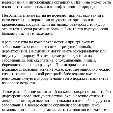
недомогания и интоксикация организма. Причина может быть
в контакте с аллергенами или инфекционной природе.
Невоспалительные пятна не исчезают при надавливании и
появляются при поражении внутренних органов или
кровеносных сосудов. Если пятнышко размером с точку, то
это петехия, если размер не больше 2 см то это пурпура, если
больше 2 см, то это экхимоза.
Красные пятна на коже появляются и при грибковых
заболеваниях, основные из них: стригущий лишай,
дерматофитии. Высыпания могут иметь бактериальную или
вирусную природу. В этом случае речь идет о таких
заболеваниях, как скарлатина, опоясывающий лишай,
бореллиоз, корь или краснуха. При псориазе также
появляются красные пятна на коже, которые ошибочно можно
спутать с аллергической реакцией. Заболевание имеет
неинфекционную природу и чаще всего поражает пациентов
взрослого возраста.
Такое разнообразие высыпаний на коже говорит о том, что без
дифференцированной диагностики очень сложно отличить
аллергические красные пятна от кожного или любого другого
заболевания. Своевременное обращение за медицинской
помощью позволит вовремя выявить патологию и начать ее