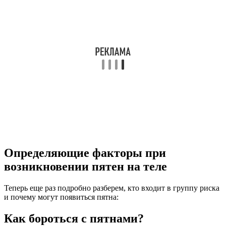
возникновении пятен на теле
Теперь еще раз подробно разберем, кто входит в группу риска
и почему могут появиться пятна:
Как бороться с пятнами?
Аллергические пятна
Самое первое, что необходимо сделать – это исключить
контакт с аллергеном. Нужно правильно определить причину
возникновения пятен на теле. Если вы самостоятельно не
можете этого сделать, сделайте аллерго-пробы. Они помогут
выявить, на какой аллерген ваша иммунная система так
реагирует и какое лечение будет эффективно конкретно в
вашем случае.
Исключите из своего рациона продукты, которые являются
сильными аллергенами: цитрусовые, молоко, рыбу, клубнику,
шоколад. Возможно, именно их употребление провоцирует
возникновение недостатков на коже.
Все косметические средства необходимо тестировать перед
тем, как наносить на обширные участки тела и лицо. Перед