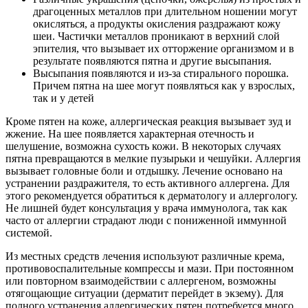
драгоценных металлов при длительном ношении могут
окисляться, а продукты окисления раздражают кожу
шеи. Частички металлов проникают в верхний слой
эпителия, что вызывает их отторжение организмом и в
результате появляются пятна и другие высыпания.
Высыпания появляются и из-за стирального порошка.
Причем пятна на шее могут появляться как у взрослых,
так и у детей
Кроме пятен на коже, аллергическая реакция вызывает зуд и
жжение. На шее появляется характерная отечность и
шелушение, возможна сухость кожи. В некоторых случаях
пятна превращаются в мелкие пузырьки и чешуйки. Аллергия
вызывает головные боли и отдышку. Лечение основано на
устранении раздражителя, то есть активного аллергена. Для
этого рекомендуется обратиться к дерматологу и аллергологу.
Не лишней будет консультация у врача иммунолога, так как
часто от аллергии страдают люди с пониженной иммунной
системой.
Из местных средств лечения используют различные крема,
противовоспалительные компрессы и мази. При постоянном
или повторном взаимодействии с аллергеном, возможны
отягощающие ситуации (дерматит перейдет в экзему). Для
полного устранения аллергических пятен потребуется много