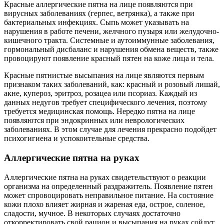
Красные аллергические пятна на лице появляются при
вирусных заболеваниях (герпес, ветрянка), а также при
бактериальных инфекциях. Сыпь может указывать на
нарушения в работе печени, желчного пузыря или желудочно-
кишечного тракта. Системные и аутоиммунные заболевания,
гормональный дисбаланс и нарушения обмена веществ, также
провоцируют появление красный пятен на коже лица и тела.
Красные пятнистые высыпания на лице являются первым
признаком таких заболеваний, как: красный и розовый лишай,
акне, купероз, эритроз, розацеа или псориаз. Каждый из
данных недугов требует специфического лечения, поэтому
требуется медицинская помощь. Нередко пятна на лице
появляются при эндокринных или неврологических
заболеваниях. В этом случае для лечения прекрасно подойдет
психогигиена и успокоительные средства.
Аллергические пятна на руках
Аллергические пятна на руках свидетельствуют о реакции
организма на определенный раздражитель. Появление пятен
может спровоцировать неправильное питание. На состояние
кожи плохо влияет жирная и жареная еда, острое, соленое,
сладости, мучное. В некоторых случаях достаточно
откорректировать свой рацион и высыпания на руках сойдут.