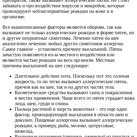
препаратов, также вызывают аллергические пятна. Не стоит
забывать и про воздействие вирусов и микробов, которые
провоцируют неблагоприятные реакции на коже и в
организме.
Все вышеописанные факторы являются общими, так как
вызывают не только аллергические реакции в форме пятен, но
и другие неприятные симптомы. Лечение пятен на шее
аналогично лечению любых других симптомов аллергии.
Самое главное – установить причину высыпаний. Пятна
зачастую появляются из-за местного воздействия или
являются частью реакции на весь организм. Местные
причины высыпаний на шее следующие:
Длительное действие пота. Поскольку пот это соленая
жидкость, то он легко вызывает аллергические пятна,
причем как на шее, так и на других частях тела.
Косметические средства вызывают сыпь и покраснения
в местах применения. Чаще всего от пятен страдает кожа
лица, шеи, груди и спина.
Пыльца растений и шерсть животных – это еще один
фактор, провоцирующий высыпания в области шеи и
декольте. Пищевые аллергены вызывают аллергические
реакции, к примеру, рыба, молоко, цитрусовые,
шоколад.
Различные украшения (цепочки, ожерелья) из простых и