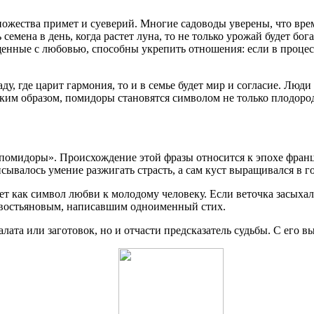
ожества примет и суеверий. Многие садоводы уверены, что вр
 семена в день, когда растет луна, то не только урожай будет 
нные с любовью, способны укрепить отношения: если в процессе
аду, где царит гармония, то и в семье будет мир и согласие. Лю
ким образом, помидоры становятся символом не только плодоро
омидоры». Происхождение этой фразы относится к эпохе француз
ывалось умение разжигать страсть, а сам куст выращивался в г
т как символ любви к молодому человеку. Если веточка засыхала
авостьяновым, написавшим одноименный стих.
алата или заготовок, но и отчасти предсказатель судьбы. С его