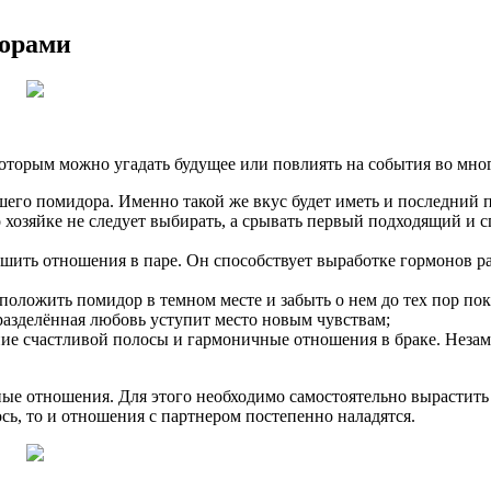
дорами
которым можно угадать будущее или повлиять на события во мно
вшего помидора. Именно такой же вкус будет иметь и последний 
о хозяйке не следует выбирать, а срывать первый подходящий и 
чшить отношения в паре. Он способствует выработке гормонов р
оложить помидор в темном месте и забыть о нем до тех пор пока 
еразделённая любовь уступит место новым чувствам;
ние счастливой полосы и гармоничные отношения в браке. Незам
е отношения. Для этого необходимо самостоятельно вырастить э
ось, то и отношения с партнером постепенно наладятся.