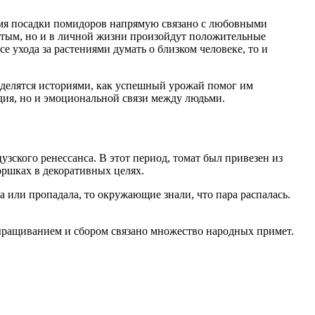
емя посадки помидоров напрямую связано с любовными
богатым, но и в личной жизни произойдут положительные
 ухода за растениями думать о близком человеке, то и
ди делятся историями, как успешный урожай помог им
дия, но и эмоциональной связи между людьми.
ского ренессанса. В этот период, томат был привезен из
оршках в декоративных целях.
 или пропадала, то окружающие знали, что пара распалась.
 выращиванием и сбором связано множество народных примет.