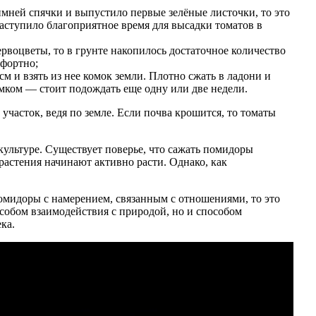
имней спячки и выпустило первые зелёные листочки, то это
наступило благоприятное время для высадки томатов в
рвоцветы, то в грунте накопилось достаточное количество
мфортно;
м и взять из нее комок земли. Плотно сжать в ладони и
мком — стоит подождать еще одну или две недели.
часток, ведя по земле. Если почва крошится, то томаты
ультуре. Существует поверье, что сажать помидоры
и растения начинают активно расти. Однако, как
помидоры с намерением, связанным с отношениями, то это
собом взаимодействия с природой, но и способом
ка.