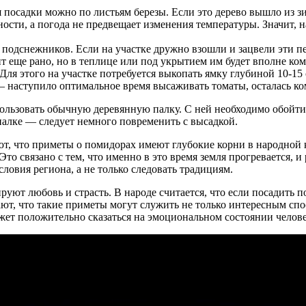
я посадки можно по листьям березы. Если это дерево вышло из з
ости, а погода не предвещает изменения температуры. Значит, 
 подснежников. Если на участке дружно взошли и зацвели эти пе
т еще рано, но в теплице или под укрытием им будет вполне ко
ля этого на участке потребуется выкопать ямку глубиной 10-15 с
— наступило оптимальное время высаживать томаты, осталась ко
ьзовать обычную деревянную палку. С ней необходимо обойти у
палке — следует немного повременить с высадкой.
т, что приметы о помидорах имеют глубокие корни в народной к
 Это связано с тем, что именно в это время земля прогревается, 
ловия региона, а не только следовать традициям.
руют любовь и страсть. В народе считается, что если посадить 
ют, что такие приметы могут служить не только интересным спо
ожет положительно сказаться на эмоциональном состоянии челове