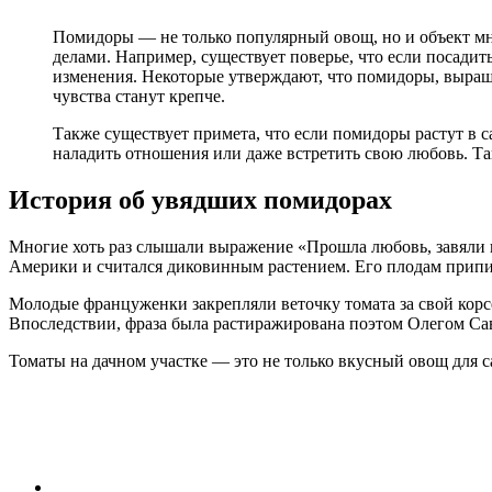
Помидоры — не только популярный овощ, но и объект мн
делами. Например, существует поверье, что если посадить
изменения. Некоторые утверждают, что помидоры, выраще
чувства станут крепче.
Также существует примета, что если помидоры растут в с
наладить отношения или даже встретить свою любовь. Та
История об увядших помидорах
Многие хоть раз слышали выражение «Прошла любовь, завяли п
Америки и считался диковинным растением. Его плодам припис
Молодые француженки закрепляли веточку томата за свой корсе
Впоследствии, фраза была растиражирована поэтом Олегом С
Томаты на дачном участке — это не только вкусный овощ для с