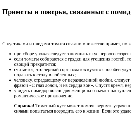
Приметы и поверья, связанные с поми
С кустиками и плодами томата связано множество примет, по 
при сборе урожая следует запомнить вкус первого созре
если томаты собираются с грядки для угощения гостей, т
овощей прекратится;
считается, что черный сорт томатов кумато способен улу
подавать к столу влюбленных;
человеку, страдающему от неразделённой любви, следует п
фразой «С глаз долой, и из сердца вон». Спустя время, н
увидеть помидор во сне для женщины означает наступле
романтическое приключение.
Справка!
Томатный куст может помочь вернуть утраченны
силами попытаться возродить его к жизни. Если это удал