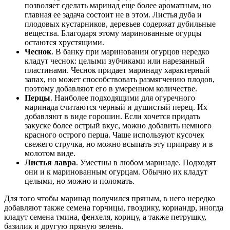
позволяет сделать маринад еще более ароматным, но
главная ее задача состоит не в этом. Листья дуба и
плодовых кустарников, деревьев содержат дубильные
вещества. Благодаря этому маринованные огурцы
остаются хрустящими.
Чеснок
. В банку при мариновании огурцов нередко
кладут чеснок: целыми зубчиками или нарезанный
пластинами. Чеснок придает маринаду характерный
запах, но может способствовать размягчению плодов,
поэтому добавляют его в умеренном количестве.
Перцы
. Наиболее подходящими для огуречного
маринада считаются черный и душистый перец. Их
добавляют в виде горошин. Если хочется придать
закуске более острый вкус, можно добавить немного
красного острого перца. Чаше используют кусочек
свежего стручка, но можно всыпать эту приправу и в
молотом виде.
Листья лавра
. Уместны в любом маринаде. Подходят
они и к маринованным огурцам. Обычно их кладут
целыми, но можно и поломать.
Для того чтобы маринад получился пряным, в него нередко
добавляют также семена горчицы, гвоздику, кориандр, иногда
кладут семена тмина, фенхеля, корицу, а также петрушку,
базилик и другую пряную зелень.