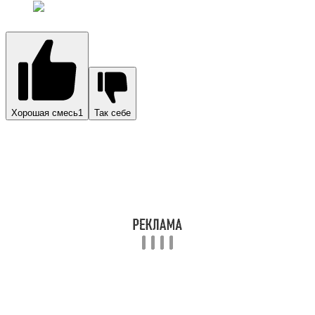
Хорошая смесь1
Так себе
Пряная смесь «Остров специй» имеет в составе:
семена горчицы;
семена укропа;
семена кориандра;
хрен;
черный перец;
душистый перец;
сушеную зелень укропа;
лавровый лист.