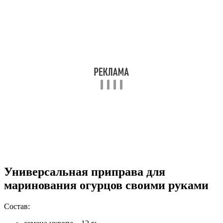
Подсушите в духовке или в естественных условиях.
Для получения семян укропа засушите зонтики укропа,
подвесив их в теплом, но хорошо проветриваемом месте
над газетой, затем протерев между ладонями и просеяв.
Поломайте лавровые листья.
Отмерьте нужное количество семян горчицы, горошин
перца, зонтиков гвоздики.
Разделите все приправы на 3 кучки, заверните каждую
кучку в отдельный лист пергамента.
Положите свертки в сухую банку и плотно ее закройте.
Наклейте на банку этикетку с указанием, для каких
целей предназначено ее содержимое. Также нужно
указать, что содержимое одного свертка рассчитано на
3-литровую банку.
Хранить приправы нужно в прохладном сухом месте,
защищенном от прямых солнечных лучей. Использовать ее
желательно в ближайшие несколько месяцев, так как со
временем она будет становиться все менее ароматной. Срок
годности самодельной приправы – год.
Какой огурчик самый вкусный?
Маринованный