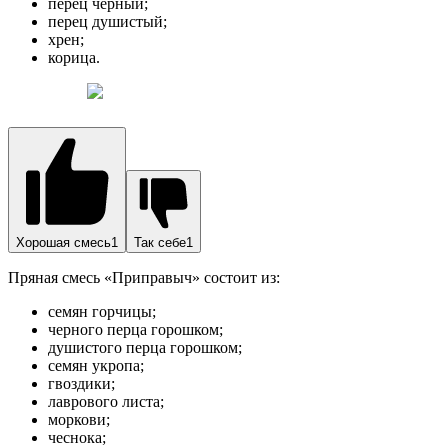
перец черный;
перец душистый;
хрен;
корица.
Хорошая смесь1
Так себе1
Пряная смесь «Приправыч» состоит из:
семян горчицы;
черного перца горошком;
душистого перца горошком;
семян укропа;
гвоздики;
лаврового листа;
моркови;
чеснока;