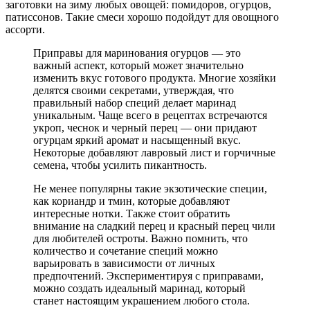
Универсальная приправа для
маринования огурцов своими руками
Состав:
семена укропа – 12 г;
корень хрена – 6 см;
лавровый лист – 6 шт.;
черный перец горошком – 9-10 шт.;
душистый перец горошком – 9-10 шт.;
семена горчицы – 12 г;
гвоздика – 3 шт.
Способ приготовления:
Корень хрена почистите, нарежьте пластинами.