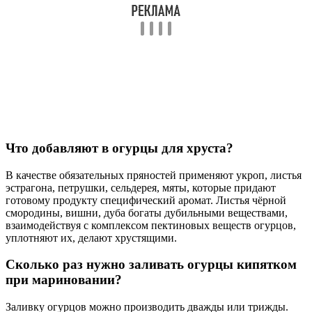
огурцов лучше всего использовать целые пряности, такие как
горошины черного перца, семена укропа и лавровый лист.
Они придадут вашему маринаду насыщенный вкус и аромат.
СОВЕТ №2
Не забывайте о балансе вкусов. При добавлении приправ
старайтесь сочетать острые, сладкие и кислые компоненты.
Например, добавление чеснока и перца чили в сочетании с
сахаром и уксусом создаст гармоничный вкус, который
подчеркнет свежесть огурцов.
СОВЕТ №3
Экспериментируйте с новыми специями. Попробуйте
добавить в маринад такие пряности, как кориандр, тмин или
даже куркуму. Это придаст вашим огурцам уникальный вкус
и сделает их более интересными для подачи на стол.
СОВЕТ №4
Не забывайте о времени настаивания. После того как вы
добавили специи в маринад, дайте огурцам настояться
минимум 24 часа в холодильнике. Это позволит специям