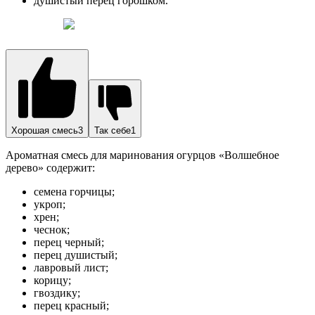
душистый перец горошком.
Хорошая смесь3
Так себе1
Ароматная смесь для маринования огурцов «Волшебное
дерево» содержит:
семена горчицы;
укроп;
хрен;
чеснок;
перец черный;
перец душистый;
лавровый лист;
корицу;
гвоздику;
перец красный;