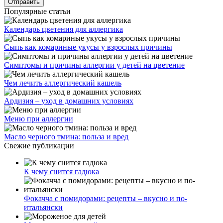
ул. Святоозерская д. 15 (м. Выхино) мкр. Кожухово
(м. ул
Дмитриевского, м. Лухмановская)
info@solnyshkomed.ru
Задать вопрос