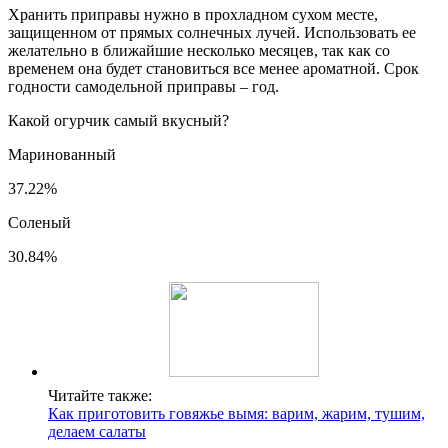
Эти маринованные огурцы на зиму просто чудо! Хрустящие,
ароматные! Рецепт просят все!
Вопрос-ответ
Какие специи кладут при мариновании
огурцов?
Приправа для маринования и засолки огурцов Благодаря
кусочкам хрена и семенам горчицы огурцы будут
хрустящими, корица придаст особый вкус, а душистый перец
и укроп – проверенная годами классика.