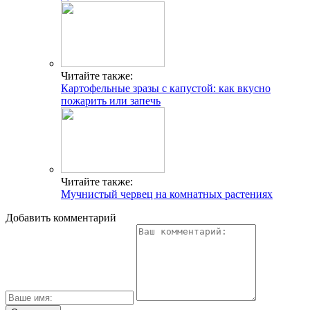
Ардизия – уход в домашних условиях
Меню при аллергии
Масло черного тмина: польза и вред
Свежие публикации
К чему снится гадюка
Фокачча с помидорами: рецепты – вкусно и по-
итальянски
Мороженое для детей
К чему снятся месячные
Масло ромашки: свойства и применение
Многопрофильное медицинское учреждение, которое
заботится о детском здоровье и оказывает медицинские
услуги высочайшего качества.