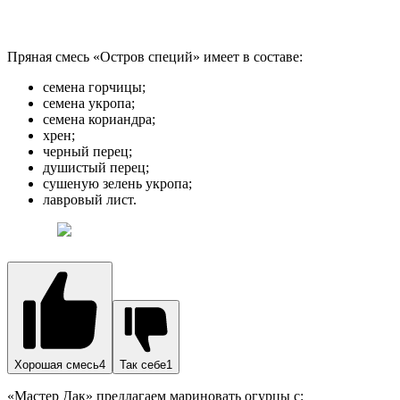
Хорошая смесь4
Так себе1
«Мастер Дак» предлагаем мариновать огурцы с:
красным перцем;
черным перцем;
душистым перцем;
хреном;
чесноком;
горчицей;
лавровым листом.