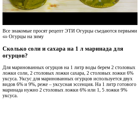
Что добавляют в огурцы для хруста?
В качестве обязательных пряностей применяют укроп, листья
эстрагона, петрушки, сельдерея, мяты, которые придают
готовому продукту специфический аромат. Листья чёрной
смородины, вишни, дуба богаты дубильными веществами,
взаимодействуя с комплексом пектиновых веществ огурцов,
уплотняют их, делают хрустящими.
Сколько раз нужно заливать огурцы кипятком
при мариновании?
Заливку огурцов можно производить дважды или трижды.
После двойной заливки банки нужно студить под тёплым
одеялом, а после тройной можно оставлять прямо при
комнатной температуре.
Советы
СОВЕТ №1
Выбирайте свежие и качественные специи. Для маринования