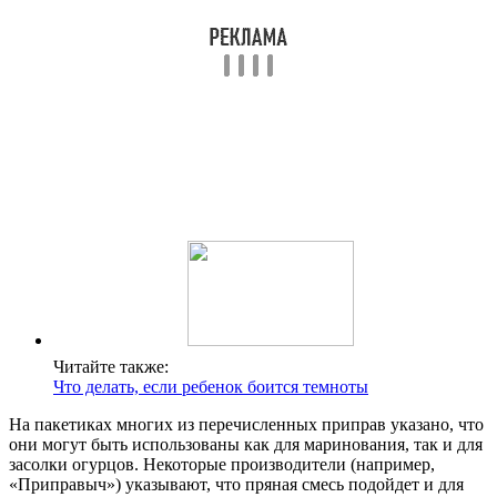
укроп, чеснок и черный перец — они придают
огурцам яркий аромат и насыщенный вкус.
Некоторые добавляют лавровый лист и горчичные
семена, чтобы усилить пикантность.
Не менее популярны такие экзотические специи,
как кориандр и тмин, которые добавляют
интересные нотки. Также стоит обратить
внимание на сладкий перец и красный перец чили
для любителей остроты. Важно помнить, что
количество и сочетание специй можно
варьировать в зависимости от личных
предпочтений. Экспериментируя с приправами,
можно создать идеальный маринад, который
станет настоящим украшением любого стола.