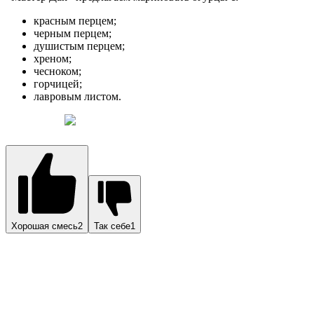
Хорошая смесь2
Так себе1
Читайте также:
Что делать, если ребенок боится темноты
На пакетиках многих из перечисленных приправ указано, что
они могут быть использованы как для маринования, так и для
засолки огурцов. Некоторые производители (например,
«Приправыч») указывают, что пряная смесь подойдет и для
заготовки на зиму любых овощей: помидоров, огурцов,
патиссонов. Такие смеси хорошо подойдут для овощного
ассорти.
Приправы для маринования огурцов — это
важный аспект, который может значительно
изменить вкус готового продукта. Многие хозяйки
делятся своими секретами, утверждая, что
правильный набор специй делает маринад
уникальным. Чаще всего в рецептах встречаются