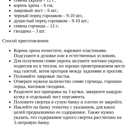
37.22%
Соленый
30.84%
Читайте также:
Как приготовить говяжье вымя: варим, жарим, тушим,
делаем салаты
Свежий
31.95%
Проголосовало:
2163