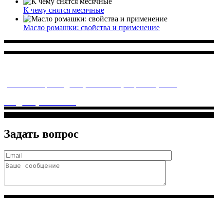
К чему снятся месячные
Масло ромашки: свойства и применение
Многопрофильное медицинское учреждение, которое
заботится о детском здоровье и оказывает медицинские
услуги высочайшего качества.
ул. Святоозерская д. 15 (м. Выхино) мкр. Кожухово
(м. ул
Дмитриевского, м. Лухмановская)
info@solnyshkomed.ru
Задать вопрос