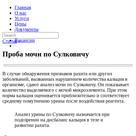
Главная
О нас
Услуги
Цены
Документы
Контакты
Вакансии
Статьи
›
Проба мочи по Сулковичу
В случае обнаружения признаков рахита или других
заболеваний, вызванных нарушением количества кальция в
организме, сдают анализ мочи по Сулковичу. Он показывает
количество выделяемого с мочой микроэлемента. При этом
норма кальция оценивается приблизительно и соответствует
среднему помутнению урины после воздействия реагента.
Анализ урины по Сулковичу назначается при
подозрении на дисбаланс кальция в теле и
развитии рахита.