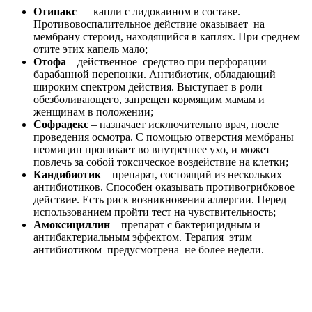
Народная медицина
Терапия народными средствами перфорации барабанной
перепонки дает возможность приблизить выздоровление,
исключить образование осложнений от приема медикаментов
у людей склонных к аллергии.
Народная медицина советует использовать отвары на основе
трав – ромашки, подорожника, сосновой хвои, календулы.
Подорожник
помогает барабанной перепонке
затягиваться и освобождает слуховой проход от
накопившийся серы. Хорошо подходит отвар из сухих
листьев подорожника, а также свежеотжатый сок.
Турунду из ваты смачивают теплым соком из растения и
помещают в слуховое отверстие. Сверху прикладывают
сухую ватку и обматывают повязкой из ткани. Менять
через пару часов.
Ромашку
залить кипятком в стеклянной посуде,
настоять 20 минут и закапать в ухо. Настой из данного
растения позволяет прочистить ухо от гноя, серы,