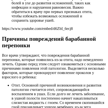
болей в ухе до развития осложнений, таких как
инфекции и нарушения равновесия. Важно
обратиться к врачу при первых признаках отита,
чтобы избежать возможных осложнений и
сохранить здоровье ушей.
https://www.youtube.com/embed/d6ZbI_6ecj8
Причины повреждений барабанной
перепонки
Все врачи утверждают, что повреждения барабанной
перепонки, которые появились из-за отита, надо немедленно
лечить. Однако перед этим следует ознакомиться с основными
причинами появления этой патологии. Выделяется несколько
факторов, которые провоцируют появление проколов у
взрослого и ребенка:
Отит. Основной причиной возникновения и развития
патологии считается отит, сопровождающийся
воспалением в ушах. Если долго не лечить заболевание,
в ушной полости постепенно начнет накапливаться
слизистая жидкость с гноем. Со временем скопившийся
гной придавливает ушную мембрану, из-за чего