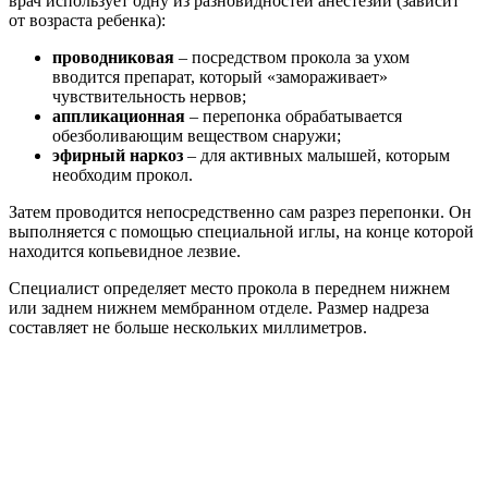
врач использует одну из разновидностей анестезии (зависит
от возраста ребенка):
проводниковая
– посредством прокола за ухом
вводится препарат, который «замораживает»
чувствительность нервов;
аппликационная
– перепонка обрабатывается
обезболивающим веществом снаружи;
эфирный наркоз
– для активных малышей, которым
необходим прокол.
Затем проводится непосредственно сам разрез перепонки. Он
выполняется с помощью специальной иглы, на конце которой
находится копьевидное лезвие.
Специалист определяет место прокола в переднем нижнем
или заднем нижнем мембранном отделе. Размер надреза
составляет не больше нескольких миллиметров.
Действие делается так, чтобы игла с первого раза проткнул
мембрану барабанной перепонки. Это принципиально важно,
потому что мембрана может быть утолщена из-за воспаления
слизистой оболочки среднего отдела уха.
После выполнения прокола в ухо закладывают сухую
стерильную турунтулу, закрепленную ватным тампоном. Для