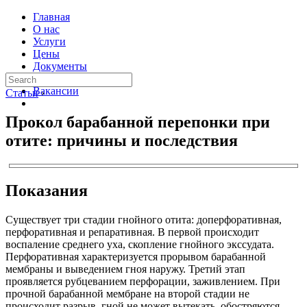
Главная
О нас
Услуги
Цены
Документы
Контакты
Вакансии
Статьи
›
Прокол барабанной перепонки при
отите: причины и последствия
Показания
Существует три стадии гнойного отита: доперфоративная,
перфоративная и репаративная. В первой происходит
воспаление среднего уха, скопление гнойного экссудата.
Перфоративная характеризуется прорывом барабанной
мембраны и выведением гноя наружу. Третий этап
проявляется рубцеванием перфорации, заживлением. При
прочной барабанной мембране на второй стадии не
происходит разрыв, гной не может вытекать, обостряются