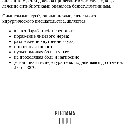
Особенности проведения тимпанотомии
Для улучшения оттока гноя из ушка у детей парацентез
проводят на 3 – 4 день болезни. Процедуру предлагают при
сильных стреляющих болях и высокой температуре тела.
Выпячивание мембраны также является поводом к
безотлагательному вмешательству.
Чтобы парацентез барабанной перепонки проходил
безболезненно для маленького пациента, отоларинголог
применяет один из видов анестезии:
проводниковую, при которой за ухом через прокол
вводят вещество, «замораживающее» чувствительные
нервы;
аппликационную, подразумевающую наружную
обработку перепонки обезболивающим препаратом;
эфирный наркоз для непоседливого ребенка, которому
требуется парацентез.
Манипуляцию выполняют при помощи особой иглы с
копьевидным лезвием. Для места разреза врач выбирает
передний нижний либо задний нижний квадрант мембраны.
В длину надрез занимает несколько миллиметров.