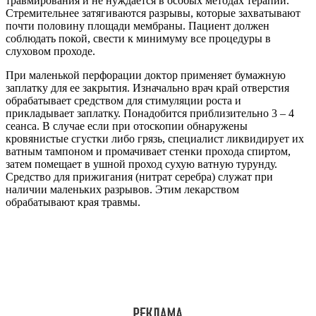
Чтобы блокировать распространение инфекции в среднем ухе,
назначаются антибактериальные препараты. При остром отите
проходит целый лечебный комплекс.
Лекарственные средства
Лекарства для ушей созданы для таких целей:
Устранять воспаление;
Приблизить процесс заживления барабанной
перепонки;
При перфорации можно применять капли на основе
антибиотиков, стероидов и противовоспалительных средств
Отипакс
— капли с лидокаином в составе.
Противовоспалительное действие оказывает на
мембрану стероид, находящийся в каплях. При среднем
отите этих капель мало;
Отофа
– действенное средство при перфорации
барабанной перепонки. Антибиотик, обладающий
широким спектром действия. Выступает в роли
обезболивающего, запрещен кормящим мамам и
женщинам в положении;
Софрадекс
– назначает исключительно врач, после