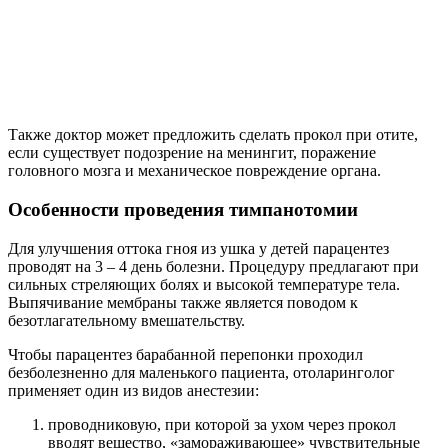
Прокол делают так, чтобы инструмент сразу прошел сквозь
всю толщину барабанной перепонки. Надрез нужен для
истечения гнойно-кровавой жидкости. Проводя операцию,
доктор должен помнить о возможности утолщения мембраны
в десятки раз, что обусловлено воспалением слизистой ткани
средней секции уха. В этом случае парацентез может быть
неполным. Тем не менее, устремляться иглой в полость не