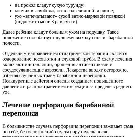
кровянистые сгустки либо грязь, специалист ликвидирует их
ватным тампоном и промачивает стенки прохода спиртом,
затем помещает в ушной проход сухую ватную турунду.
Средство для прижигания (нитрат серебра) служат при
наличии маленьких разрывов. Этим лекарством
обрабатывают края травмы.