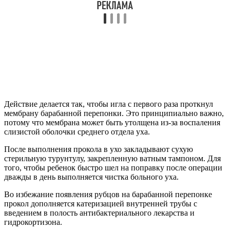
того, чтобы ребенок быстро шел на поправку поcле операции
дважды в день выполняется чистка больного уха.
Во избежание появления рубцов на барабанной перепонке
прокол дополняется катеризацией внутренней трубы с
введением в полость антибактериального лекарства и
гидрокортизона.
Также применятся бинтование для того, чтобы впитывались
гнойные массы. Мероприятие выглядит следующим образом:
Накладывается сухая турунтула на место разреза.
На ушную раковину выводится кончик турунтулки.
На ухо накладывается сухая повязка из марли и ваты,
смена которой происходит трижды в сутки.
После операции ребенка укладывают больным ухом на
подушку, что способствует лучшему оттоку гноя из ушной
полости.
Но на этом лечение не заканчивается. Гнойные массы из уха
берут на бактериологические исследования. В соответствии с
полученными результатами исследований подбирается курс
лечения, направленный на предотвращение негативных
последствий заболевания. Он может состоять из