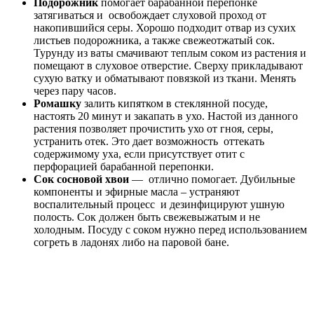
Чтобы ускорить заживление перфорации нужно добавить в
рацион питания продукты богатые на витамин С. Например:
боярышник, отвар шиповника, цитрусы.
Есть ли противопоказания к
парацентезу?
Существует мнение, что парацентез опасен для слуховой
функции уха. В действительности же созданный при
прокалывании барабанной перепонки дренаж гнойного очага
предупреждает возникновение экссудата и образование
сращений и рубцов в полости среднего уха. А именно эти
сращения и рубцы и являются причиной стойкого понижения
слуха после острого отита.
Возможные осложнения
Если не до конца вылечить патологию, у больного
появляются серьезные осложнения. Среди последствий,
которые часто встречаются у пациентов, выделяют: