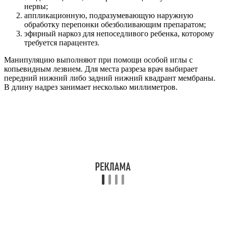
нужно, поскольку прокол сам по себе ускоряет прободение
мембраны и обеспечивает необходимый эффект.
После совершения прокола внешний слуховой проход
заполняют сухой стерильной турундой, которую закрепляют
ватой. В постоперационном периоде для скорого улучшения
состояния детей несколько раз в день выполняют очистку
слухового прохода (берут Фурацилин или борный спирт).
С целью профилактики рубцевания парацентез барабанной
перепонки дополняют катетеризацией внутренней трубы с
внедрением в полость гидрокортизона и антибактериального
препарата. Для впитывания гноя применяют бинтование.
Манипуляция выглядит так:
на прокол кладут сухую турунду;
кончик высвобождают в ладьевидной впадине;
ухо «запечатывают» сухой ватно-марлевой повязкой
(подлежит смене 3 р. в сутки).
Далее ребенка кладут больным ухом на подушку. Такое
положение способствует лучшему выходу гноя из барабанной
полости.
Отдельным направлением отиатрической терапии является