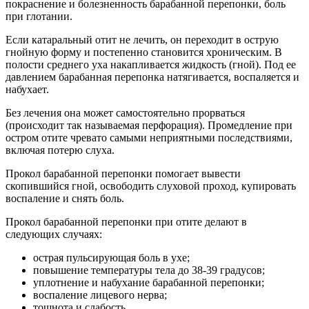
покраснение и болезненность барабанной перепонки, боль
при глотании.
Если катаральный отит не лечить, он переходит в острую
гнойную форму и постепенно становится хроническим. В
полости среднего уха накапливается жидкость (гной). Под ее
давлением барабанная перепонка натягивается, воспаляется и
набухает.
Без лечения она может самостоятельно прорваться
(происходит так называемая перфорация). Промедление при
остром отите чревато самыми неприятными последствиями,
включая потерю слуха.
Прокол барабанной перепонки помогает вывести
скопившийся гной, освободить слуховой проход, купировать
воспаление и снять боль.
Прокол барабанной перепонки при отите делают в
следующих случаях:
острая пульсирующая боль в ухе;
повышение температуры тела до 38-39 градусов;
уплотнение и набухание барабанной перепонки;
воспаление лицевого нерва;
тошнота и слабость.