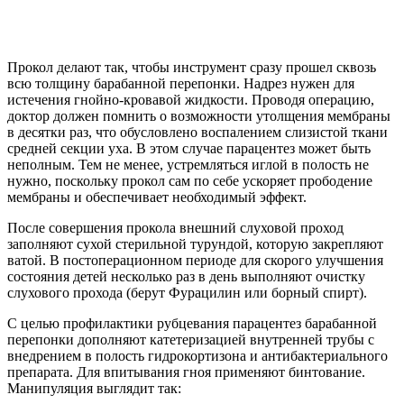
оздоровление носоглотки и слуховой трубы. В схему лечения
включают инсталляции, орошения антисептиками и
сосудосуживающие аэрозоли. Лекарства вводят осторожно,
избегая случайных травм барабанной перепонки.
Неаккуратные действия опасны созданием повышенного
давления и распространением инфекции за пределы среднего
уха.
Лечение перфорации барабанной
перепонки
В большинстве случаев перфорация перепонки заживает сама
по себе, без осложнений спустя пару недель после
травмирования и не нуждается в особых методах терапии.
Стремительнее затягиваются разрывы, которые захватывают
почти половину площади мембраны. Пациент должен
соблюдать покой, свести к минимуму все процедуры в
слуховом проходе.
При маленькой перфорации доктор применяет бумажную
заплатку для ее закрытия. Изначально врач край отверстия
обрабатывает средством для стимуляции роста и
прикладывает заплатку. Понадобится приблизительно 3 – 4
сеанса. В случае если при отоскопии обнаружены