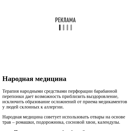
устранить отек. Это дает возможность оттекать
содержимому уха, если присутствует отит с
перфорацией барабанной перепонки.
С
ок сосновой хвои
— отлично помогает. Дубильные
компоненты и эфирные масла – устраняют
воспалительный процесс и дезинфицируют ушную
полость. Сок должен быть свежевыжатым и не
холодным. Посуду с соком нужно перед использованием
согреть в ладонях либо на паровой бане.