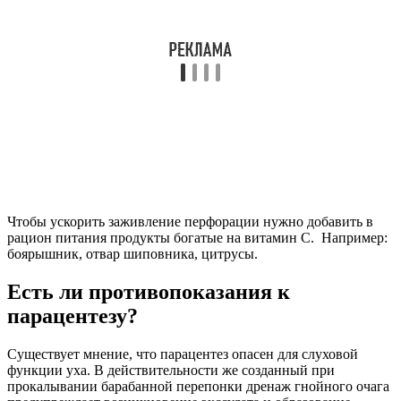
Скопление гноя. После прокола барабанной мембраны
из ушных каналов начинает вытекать густая гнойная
жидкость. Иногда после затягивания раны гной остается
в ухе, и это приводит к обострению симптомов. Если
своевременно не очистить ушную полость от гнойных
скоплений, заболевание станет хроническим.
Развитие инфекции. При лечении патологии
хирургическим методом иногда не соблюдаются
правила гигиены, и это приводит к инфицированию
раны. Рекомендуется заранее избавиться от инфекции,
так как она может распространиться на головной мозг.
Проблемы со слухом. Повреждения мембраны могут
сопровождаться нарушением работы слуховых косточек,
что приводит к ухудшению слуха.