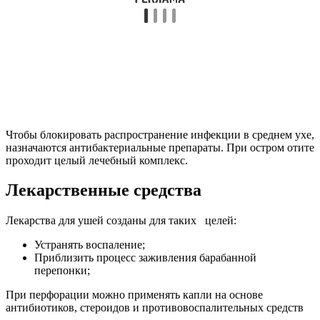
проведения осмотра. С помощью отверстия мембраны
неомицин проникает во внутреннее ухо, и может
повлечь за собой токсическое воздействие на клетки;
Кандибиотик
– препарат, состоящий из нескольких
антибиотиков. Способен оказывать противогрибковое
действие. Есть риск возникновения аллергии. Перед
использованием пройти тест на чувствительность;
Амоксициллин
– препарат с бактерицидным и
антибактериальным эффектом. Терапия этим
антибиотиком предусмотрена не более недели.