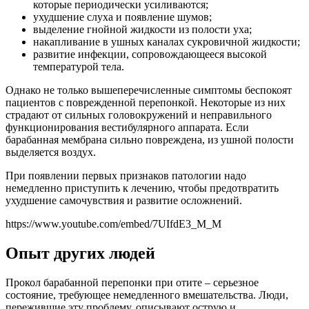
которые периодически усиливаются;
ухудшение слуха и появление шумов;
выделение гнойной жидкости из полости уха;
накапливание в ушных каналах сукровичной жидкости;
развитие инфекции, сопровождающееся высокой
температурой тела.
Однако не только вышеперечисленные симптомы беспокоят
пациентов с поврежденной перепонкой. Некоторые из них
страдают от сильных головокружений и неправильного
функционирования вестибулярного аппарата. Если
барабанная мембрана сильно повреждена, из ушной полости
выделяется воздух.
При появлении первых признаков патологии надо
немедленно приступить к лечению, чтобы предотвратить
ухудшение самочувствия и развитие осложнений.
https://www.youtube.com/embed/7UIfdE3_M_M
Опыт других людей
Прокол барабанной перепонки при отите – серьезное
состояние, требующее немедленного вмешательства. Люди,
пережившие эту проблему, описывают острую и