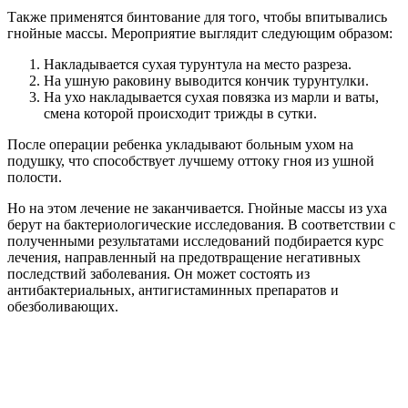
антибактериальных, антигистаминных препаратов и
обезболивающих.
Парацентез барабанной перепонки –
рациональное лечение запущенного
отита у детей
Парацентез (тимпанотомия, миринготомия) – это
разновидность хирургической работы, смысл которой состоит
в перфорации барабанной перепонки. Главной целью
операции является улучшение оттока скопившегося в ухе
гнойного содержимого. Основным показанием к ее
проведению служит остро текущий отит среднего уха. К
операции у детей доктора прибегают в том случае, когда
лечение антибиотиками оказалось безрезультативным.
Симптомами, требующими незамедлительного
хирургического вмешательства, являются:
выпот барабанной перепонки;
поражение лицевого нерва;
раздражение внутреннего уха;
постоянная тошнота;
пульсирующая боль в ушах;