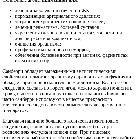
лечения заболеваний печени и ЖКТ;
нормализации артериального давления;
устранения хронических головных болей;
лечения ревматизма, болезней суставов;
укрепления глазных мышц и снятия усталости при
долгой работе за компьютером;
очищения организма;
профилактики запоров и геморроя;
облегчения болезненности при ангинах, фарингитах,
стоматитах и пр.
Санберри обладает выраженными антисептическими
свойствами, помогает организму справляться с инфекциями,
обладает противовоспалительным действием. Если в сезон
ежедневно съедать по горсти ягод, можно хорошо почистить
кровь, вывести из организма шлаки и токсины. Довольно
часто санберри используют в качестве прекрасного
мочегонного средства вместо химических лекарственных
препаратов.
Благодаря наличию большого количества пектиновых
соединений, садовый паслен успокаивает боль при
воспалениях желудка и кишечника. При пищевых
отравлениях работает подобно сорбентам, нормализуя работу