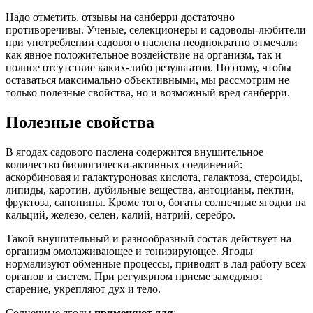
Надо отметить, отзывы на санберри достаточно
противоречивы. Ученые, селекционеры и садоводы-любители
при употреблении садового паслена неоднократно отмечали
как явное положительное воздействие на организм, так и
полное отсутствие каких-либо результатов. Поэтому, чтобы
оставаться максимально объективными, мы рассмотрим не
только полезные свойства, но и возможный вред санберри.
Полезные свойства
В ягодах садового паслена содержится внушительное
количество биологически-активных соединений:
аскорбиновая и галактуроновая кислота, галактоза, стероиды,
липиды, каротин, дубильные вещества, антоцианы, пектин,
фруктоза, сапонины. Кроме того, богаты солнечные ягодки на
кальций, железо, селен, калий, натрий, серебро.
Такой внушительный и разнообразный состав действует на
организм омолаживающее и тонизирующее. Ягоды
нормализуют обменные процессы, приводят в лад работу всех
органов и систем. При регулярном приеме замедляют
старение, укрепляют дух и тело.
Солнечные ягоды
применяют для
: