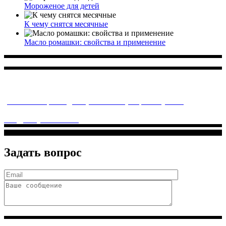
Мороженое для детей
К чему снятся месячные
Масло ромашки: свойства и применение
Многопрофильное медицинское учреждение, которое
заботится о детском здоровье и оказывает медицинские
услуги высочайшего качества.
ул. Святоозерская д. 15 (м. Выхино) мкр. Кожухово
(м. ул
Дмитриевского, м. Лухмановская)
info@solnyshkomed.ru
Задать вопрос