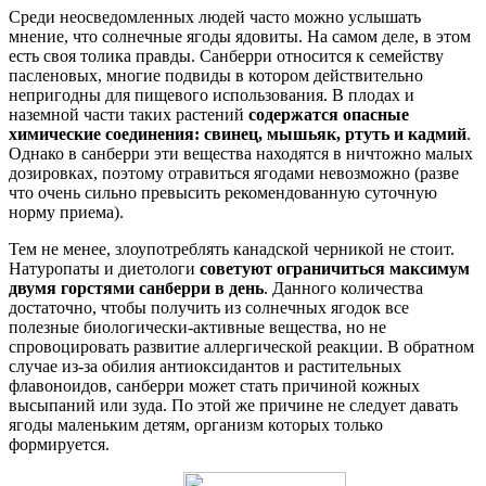
Среди неосведомленных людей часто можно услышать
мнение, что солнечные ягоды ядовиты. На самом деле, в этом
есть своя толика правды. Санберри относится к семейству
пасленовых, многие подвиды в котором действительно
непригодны для пищевого использования. В плодах и
наземной части таких растений
содержатся опасные
химические соединения: свинец, мышьяк, ртуть и кадмий
.
Однако в санберри эти вещества находятся в ничтожно малых
дозировках, поэтому отравиться ягодами невозможно (разве
что очень сильно превысить рекомендованную суточную
норму приема).
Тем не менее, злоупотреблять канадской черникой не стоит.
Натуропаты и диетологи
советуют ограничиться максимум
двумя горстями санберри в день
. Данного количества
достаточно, чтобы получить из солнечных ягодок все
полезные биологически-активные вещества, но не
спровоцировать развитие аллергической реакции. В обратном
случае из-за обилия антиоксидантов и растительных
флавоноидов, санберри может стать причиной кожных
высыпаний или зуда. По этой же причине не следует давать
ягоды маленьким детям, организм которых только
формируется.