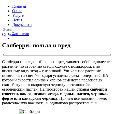
Главная
О нас
Услуги
Цены
Документы
Контакты
Вакансии
Статьи
›
Санберри: польза и вред
Санберри или садовый паслен представляет собой однолетнее
растение, по строению стебля схожее с помидором, а по
внешнему виду ягод – с черникой. Уникальное растение
появилось на свет благодаря усилиям селекционера из США,
который скрестил близких членов семейства пасленовых:
гвинейскую высокорослую чернику и стелющийся
европейский паслен. На просторах нашей страны
санберри
известен, как солнечная ягода, садовый паслен, черника-
форте или канадская черника
. Причем все названия имеют
равнозначную важность, и одинаково распространены.