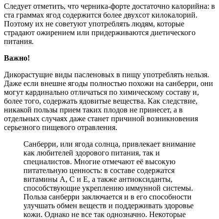
Следует отметить, что черника-форте достаточно калорийна: в
ста граммах ягод содержится более двухсот килокалорий.
Поэтому их не советуют употреблять людям, которые
страдают ожирением или придерживаются диетического
питания.
Важно!
Дикорастущие виды пасленовых в пищу употреблять нельзя.
Даже если внешне ягоды полностью похожи на санберри, они
могут кардинально отличаться по химическому составу и,
более того, содержать ядовитые вещества. Как следствие,
никакой пользы прием таких плодов не принесет, а в
отдельных случаях даже станет причиной возникновения
серьезного пищевого отравления.
Санберри, или ягода солнца, привлекает внимание
как любителей здорового питания, так и
специалистов. Многие отмечают её высокую
питательную ценность: в составе содержатся
витамины A, C и E, а также антиоксиданты,
способствующие укреплению иммунной системы.
Польза санберри заключается и в его способности
улучшать обмен веществ и поддерживать здоровье
кожи. Однако не все так однозначно. Некоторые