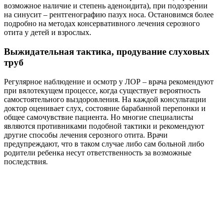
последствия.
При продувании евстахиева труба, соединяющая среднее ухо
и носоглотку, открывается за счет повышения давления в
носовой полости. Иногда это достигается путем
форсированного выдоха с закрытым ртом и носом. Также
применяют продувание слуховых труб по Политцеру