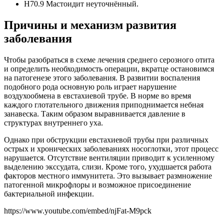
Н70.9 Мастоидит неуточнённый.
Причины и механизм развития
заболевания
Чтобы разобраться в схеме лечения среднего серозного отита
и определить необходимость операции, вкратце остановимся
на патогенезе этого заболевания. В развитии воспаления
подобного рода основную роль играет нарушение
воздухообмена в евстахиевой трубе. В норме во время
каждого глотательного движения приподнимается небная
занавеска. Таким образом выравнивается давление в
структурах внутреннего уха.
Однако при обструкции евстахиевой трубы при различных
острых и хронических заболеваниях носоглотки, этот процесс
нарушается. Отсутствие вентиляции приводит к усиленному
выделению экссудата, слизи. Кроме того, ухудшается работа
факторов местного иммунитета. Это вызывает размножение
патогенной микрофлоры и возможное присоединение
бактериальной инфекции.
https://www.youtube.com/embed/njFat-M9pck