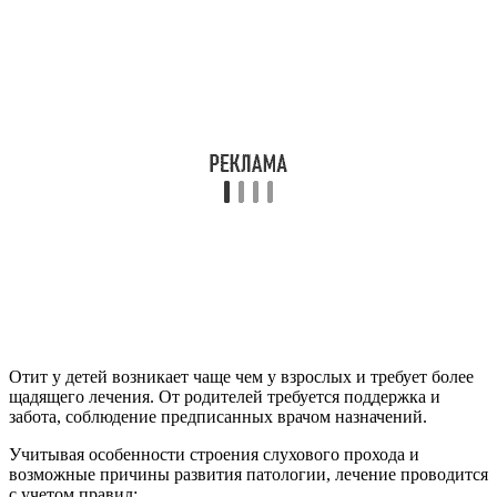
Отит у детей возникает чаще чем у взрослых и требует более
щадящего лечения. От родителей требуется поддержка и
забота, соблюдение предписанных врачом назначений.
Учитывая особенности строения слухового прохода и
возможные причины развития патологии, лечение проводится
с учетом правил:
грудным детям обеспечить кормление по требованию,
отменить прикорм (если он был введен и возраст
ребенка не достиг 7 месяцев);
детям на искусственном вскармливании не вводить в
рацион новые продукты, но обязательно кормить уже
опробованными овощами и фруктами для насыщения
организма необходимыми витаминами и
микроэлементами;
не кормить из бутылочки или грудью в положении лежа,
голова ребенка должна быть слегка приподнята для
предупреждения попадания жидкости в полость уха;
после кормления держать ребенка вертикально для
выхода воздуха.
Острый и хронический отит у детей требует применения
антибиотиков, подбирающихся с учетом возраста пациента и