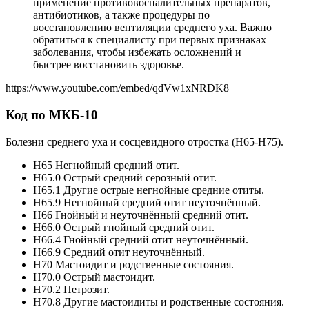
применение противовоспалительных препаратов,
антибиотиков, а также процедуры по
восстановлению вентиляции среднего уха. Важно
обратиться к специалисту при первых признаках
заболевания, чтобы избежать осложнений и
быстрее восстановить здоровье.
https://www.youtube.com/embed/qdVw1xNRDK8
Код по МКБ-10
Болезни среднего уха и сосцевидного отростка (Н65-Н75).
Н65 Негнойный средний отит.
Н65.0 Острый средний серозный отит.
Н65.1 Другие острые негнойные средние отиты.
Н65.9 Негнойный средний отит неуточнённый.
Н66 Гнойный и неуточнённый средний отит.
Н66.0 Острый гнойный средний отит.
Н66.4 Гнойный средний отит неуточнённый.
Н66.9 Средний отит неуточнённый.
Н70 Мастоидит и родственные состояния.
Н70.0 Острый мастоидит.
Н70.2 Петрозит.
Н70.8 Другие мастоидиты и родственные состояния.