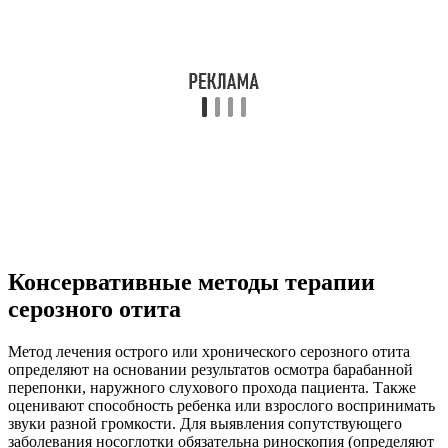
Метод лечения острого или хронического серозного отита
определяют на основании результатов осмотра барабанной
перепонки, наружного слухового прохода пациента. Также
оценивают способность ребенка или взрослого воспринимать
звуки разной громкости. Для выявления сопутствующего
заболевания носоглотки обязательна риноскопия (определяют
возможное наличие и степень аденоидита), при подозрении
на синусит – рентгенографию пазух носа. Остановимся более
подробно на методах консервативного лечения серозного
отита у детей и взрослых.
Выжидательная тактика, продувание слуховых
труб
Регулярное наблюдение и осмотр у ЛОР – врача рекомендуют
при вялотекущем процессе, когда существует вероятность
самостоятельного выздоровления. На каждой консультации
доктор оценивает слух, состояние барабанной перепонки и
общее самочувствие пациента. Но многие специалисты
являются противниками подобной тактики и рекомендуют
другие способы лечения серозного отита. Врачи
предупреждают, что в таком случае либо сам больной либо
родители ребенка несут ответственность за возможные