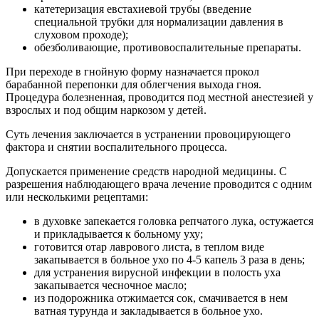
катетеризация евстахиевой трубы (введение
специальной трубки для нормализации давления в
слуховом проходе);
обезболивающие, противовоспалительные препараты.
При переходе в гнойную форму назначается прокол
барабанной перепонки для облегчения выхода гноя.
Процедура болезненная, проводится под местной анестезией у
взрослых и под общим наркозом у детей.
Суть лечения заключается в устранении провоцирующего
фактора и снятии воспалительного процесса.
Допускается применение средств народной медицины. С
разрешения наблюдающего врача лечение проводится с одним
или несколькими рецептами:
в духовке запекается головка репчатого лука, остужается
и прикладывается к больному уху;
готовится отар лаврового листа, в теплом виде
закапывается в больное ухо по 4-5 капель 3 раза в день;
для устранения вирусной инфекции в полость уха
закапывается чесночное масло;
из подорожника отжимается сок, смачивается в нем
ватная турунда и закладывается в больное ухо.