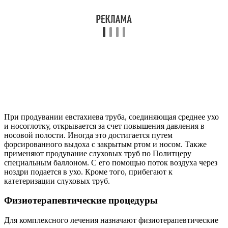
специальным баллоном. С его помощью поток воздуха через
ноздри подается в ухо. Кроме того, прибегают к
катетеризации слуховых труб.
Физиотерапевтические процедуры
Для комплексного лечения назначают физиотерапевтические
процедуры:
УВЧ.
Облучение лазерными лучами начального отрезка
слуховой трубы.
Пневмомассаж.
Фотофорез.
Электрофорез с применением гормональных
препаратов.
Медикаментозное лечение
Назначаются медикаментозные препараты:
При наличии аллергических реакций назначаются
блокаторы гистамина;
Для закапывания носовые ходы применяются
сосудосуживающие препараты;