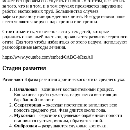
может без проблем его спутать с гнойным отитом, все это из-
за того, что и в том, и в том случаях проявляется нарушение
работы евстахиевых труб. Большинство случаев
зафиксировано у новорожденных детей. Возбудителями чаще
всего являются вирусы парагриппа или гриппа.
Стоит отметить, что очень часто у тех детей, которые
родились с «волчьей пастью», проявляется развитие серозного
отита. Для того чтобы избавиться от этого недуга, используют
разнообразные методы лечения.
https://www.youtube.com/embed/0ABC-bRsxA0
Стадии развития
Различают 4 фазы развития хронического отита среднего уха:
Начальная
– возникает воспалительный процесс.
Евстахиева труба сужается, нарушается вентиляция
барабанной полости.
Секреторная
– экссудат постепенно заполняет всю
полость среднего уха. Фаза длится около года.
Мукозная
– серозное отделяемое барабанной полости
становится густым, вязким, образуется гной.
Фиброзная
– разрушаются слуховые косточки,