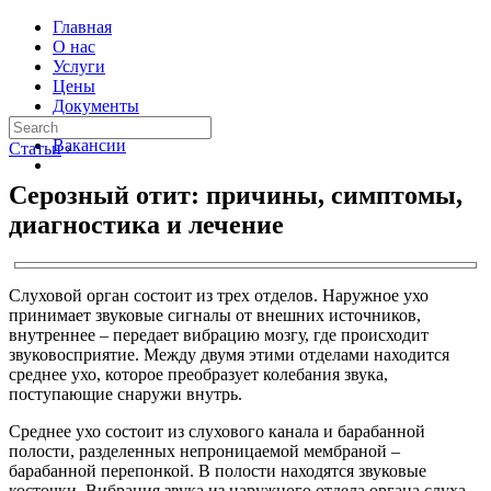
Главная
О нас
Услуги
Цены
Документы
Контакты
Вакансии
Статьи
›
Серозный отит: причины, симптомы,
диагностика и лечение
Слуховой орган состоит из трех отделов. Наружное ухо
принимает звуковые сигналы от внешних источников,
внутреннее – передает вибрацию мозгу, где происходит
звуковосприятие. Между двумя этими отделами находится
среднее ухо, которое преобразует колебания звука,
поступающие снаружи внутрь.
Среднее ухо состоит из слухового канала и барабанной
полости, разделенных непроницаемой мембраной –
барабанной перепонкой. В полости находятся звуковые
косточки. Вибрация звука из наружного отдела органа слуха