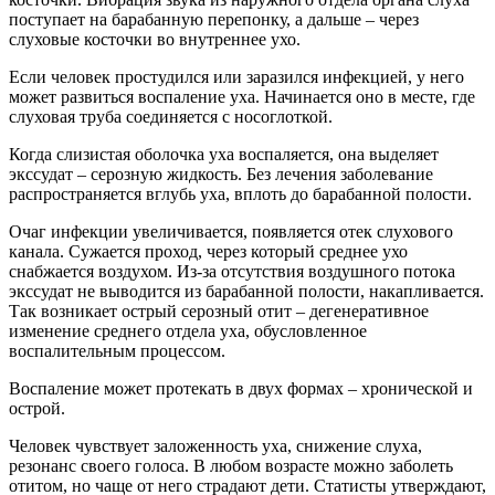
поступает на барабанную перепонку, а дальше – через
слуховые косточки во внутреннее ухо.
Если человек простудился или заразился инфекцией, у него
может развиться воспаление уха. Начинается оно в месте, где
слуховая труба соединяется с носоглоткой.
Когда слизистая оболочка уха воспаляется, она выделяет
экссудат – серозную жидкость. Без лечения заболевание
распространяется вглубь уха, вплоть до барабанной полости.
Очаг инфекции увеличивается, появляется отек слухового
канала. Сужается проход, через который среднее ухо
снабжается воздухом. Из-за отсутствия воздушного потока
экссудат не выводится из барабанной полости, накапливается.
Так возникает острый серозный отит – дегенеративное
изменение среднего отдела уха, обусловленное
воспалительным процессом.
Воспаление может протекать в двух формах – хронической и
острой.
Человек чувствует заложенность уха, снижение слуха,
резонанс своего голоса. В любом возрасте можно заболеть
отитом, но чаще от него страдают дети. Статисты утверждают,