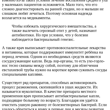
Именно из-за таких условий лечение воспаления среднего уха
у маленьких пациентов осложняется. Мало того, что его
сложно диагностировать на ранней стадии, но и малыши не
слишком любят лечиться. Поэтому основная надежда
возлагается на медикаменты.
Чтобы избежать хирургического вмешательства, а
также вылечить серозный отит у детей, назначают
антибиотики. Но при условии, что у болезни
наблюдается бактериальный генезис.
А также врач выписывает противовоспалительные лекарства
и витамины, которые поддерживают иммунитет ребёнка на
период лечения. Одним из необходимых средств являются
сосудосужающие капли. Ведь лор-органы, то есть ухо-горло-
нос тесно связаны между собой, поэтому для облегчения
евстахиевой трубы нужно на короткое время суживать сосуды
специальными каплями.
Существует ряд препаратов, способных активизировать
процесс разжижения, скопившейся в ушах жидкости. Их
называется муколитики. В качестве препарата местного
применения врач прописывает антибактериальные капли,
подходящие больному по возрасту. Благодаря им удаётся
очистить ушную раковину от болезнетворных бактерий. Если
удалось обратиться к врачу в первые дни и месяцы развития