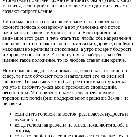
Чтобы было понятнее, можно вспомнить закон физики, когда
магниты, если приблизить их полюсами с одними зарядами,
создают сопротивление.
Линии магнитного поля нашей планеты направлены от
южного полюса к северному, а вот у человека его поток
начинается с головы и уходит в ноги. Если принять во
внимание этот факт и лечь спать так, чтобы оба направления
совпали, то это положительно скажется на здоровье, сон будет
максимально крепким и спокойным, а утро подарит бодрость
и хорошее настроение. А если супруги выберут для себя
именно такое положение, то их любовь станет еще крепче.
Некоторые исследователи полагают, если спать головой на
север, то поля обтекают тело и наполняют его жизненной
энергией. Только так можно быстрее отойти ко сну, крепко
уснуть и избежать ужасных и тревожных сновидений,
бессонницы. Установлено также следующее влияние
торсионных полей (они поддерживают вращение Земли) на
человека:
если спать головой на восток, развивается мудрость и
духовность;
когда голова направлена на запад, появляются злоба и
эгоизм;
сон с головой на север предполагает исцеление духа и