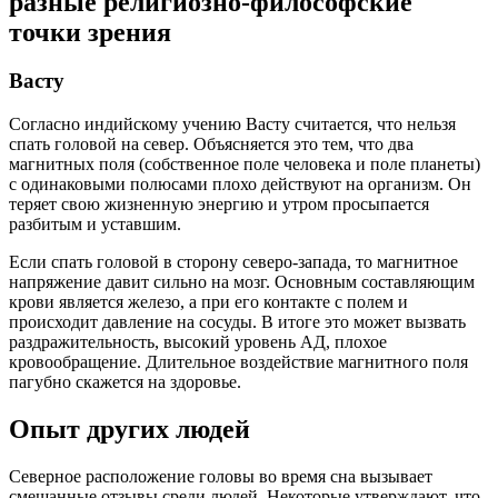
разные религиозно-философские
точки зрения
Васту
Согласно индийскому учению Васту считается, что нельзя
спать головой на север. Объясняется это тем, что два
магнитных поля (собственное поле человека и поле планеты)
с одинаковыми полюсами плохо действуют на организм. Он
теряет свою жизненную энергию и утром просыпается
разбитым и уставшим.
Если спать головой в сторону северо-запада, то магнитное
напряжение давит сильно на мозг. Основным составляющим
крови является железо, а при его контакте с полем и
происходит давление на сосуды. В итоге это может вызвать
раздражительность, высокий уровень АД, плохое
кровообращение. Длительное воздействие магнитного поля
пагубно скажется на здоровье.
Опыт других людей
Северное расположение головы во время сна вызывает
смешанные отзывы среди людей. Некоторые утверждают, что