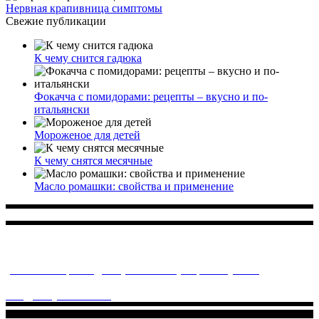
Нервная крапивница симптомы
Свежие публикации
К чему снится гадюка
Фокачча с помидорами: рецепты – вкусно и по-
итальянски
Мороженое для детей
К чему снятся месячные
Масло ромашки: свойства и применение
Многопрофильное медицинское учреждение, которое
заботится о детском здоровье и оказывает медицинские
услуги высочайшего качества.
ул. Святоозерская д. 15 (м. Выхино) мкр. Кожухово
(м. ул
Дмитриевского, м. Лухмановская)
info@solnyshkomed.ru