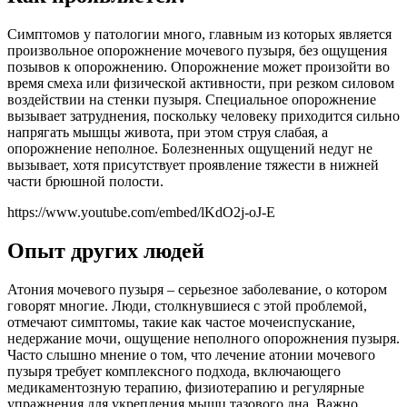
Симптомов у патологии много, главным из которых является
произвольное опорожнение мочевого пузыря, без ощущения
позывов к опорожнению. Опорожнение может произойти во
время смеха или физической активности, при резком силовом
воздействии на стенки пузыря. Специальное опорожнение
вызывает затруднения, поскольку человеку приходится сильно
напрягать мышцы живота, при этом струя слабая, а
опорожнение неполное. Болезненных ощущений недуг не
вызывает, хотя присутствует проявление тяжести в нижней
части брюшной полости.
https://www.youtube.com/embed/lKdO2j-oJ-E
Опыт других людей
Атония мочевого пузыря – серьезное заболевание, о котором
говорят многие. Люди, столкнувшиеся с этой проблемой,
отмечают симптомы, такие как частое мочеиспускание,
недержание мочи, ощущение неполного опорожнения пузыря.
Часто слышно мнение о том, что лечение атонии мочевого
пузыря требует комплексного подхода, включающего
медикаментозную терапию, физиотерапию и регулярные
упражнения для укрепления мышц тазового дна. Важно