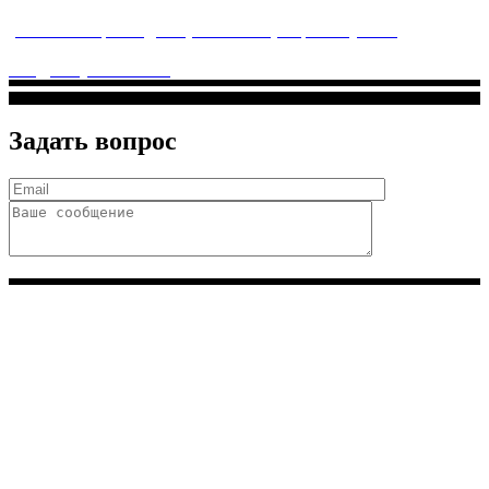
услуги высочайшего качества.
ул. Святоозерская д. 15 (м. Выхино) мкр. Кожухово
(м. ул
Дмитриевского, м. Лухмановская)
info@solnyshkomed.ru
Задать вопрос