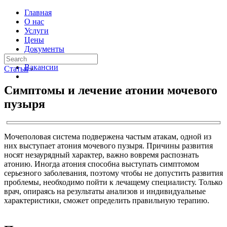
Главная
О нас
Услуги
Цены
Документы
Контакты
Вакансии
Статьи
›
Симптомы и лечение атонии мочевого
пузыря
Мочеполовая система подвержена частым атакам, одной из
них выступает атония мочевого пузыря. Причины развития
носят незаурядный характер, важно вовремя распознать
атонию. Иногда атония способна выступать симптомом
серьезного заболевания, поэтому чтобы не допустить развития
проблемы, необходимо пойти к лечащему специалисту. Только
врач, опираясь на результаты анализов и индивидуальные
характеристики, сможет определить правильную терапию.