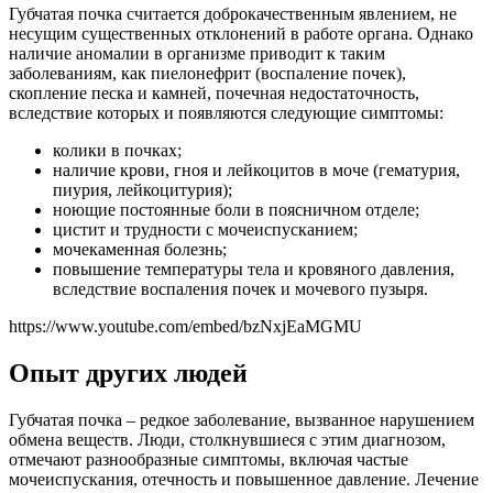
Губчатая почка считается доброкачественным явлением, не
несущим существенных отклонений в работе органа. Однако
наличие аномалии в организме приводит к таким
заболеваниям, как пиелонефрит (воспаление почек),
скопление песка и камней, почечная недостаточность,
вследствие которых и появляются следующие симптомы:
колики в почках;
наличие крови, гноя и лейкоцитов в моче (гематурия,
пиурия, лейкоцитурия);
ноющие постоянные боли в поясничном отделе;
цистит и трудности с мочеиспусканием;
мочекаменная болезнь;
повышение температуры тела и кровяного давления,
вследствие воспаления почек и мочевого пузыря.
https://www.youtube.com/embed/bzNxjEaMGMU
Опыт других людей
Губчатая почка – редкое заболевание, вызванное нарушением
обмена веществ. Люди, столкнувшиеся с этим диагнозом,
отмечают разнообразные симптомы, включая частые
мочеиспускания, отечность и повышенное давление. Лечение