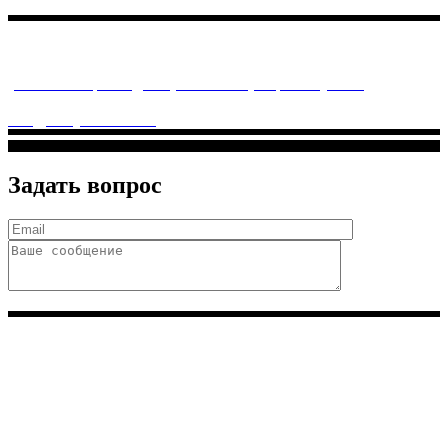
Многопрофильное медицинское учреждение, которое
заботится о детском здоровье и оказывает медицинские
услуги высочайшего качества.
ул. Святоозерская д. 15 (м. Выхино) мкр. Кожухово
(м. ул
Дмитриевского, м. Лухмановская)
info@solnyshkomed.ru
Задать вопрос