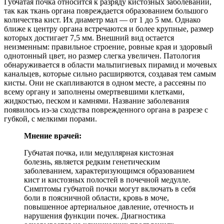
Губчатая почка относится к разряду кистозных заболеваний,
так как ткань органа повреждается образованием большого
количества кист. Их диаметр мал — от 1 до 5 мм. Однако
ближе к центру органа встречаются и более крупные, размер
которых достигает 7,5 мм. Внешний вид остается
неизменным: правильное строение, ровные края и здоровый
однотонный цвет, но размер слегка увеличен. Патология
обнаруживается в области мальпигиевых пирамид и мочевых
канальцев, которые сильно расширяются, создавая тем самым
кисты. Они не скапливаются в одном месте, а рассеяны по
всему органу и заполнены омертвевшими клетками,
жидкостью, песком и камнями. Название заболевания
появилось из-за сходства поврежденного органа в разрезе с
губкой, с мелкими порами.
Мнение врачей:
Губчатая почка, или медуллярная кистозная
болезнь, является редким генетическим
заболеванием, характеризующимся образованием
кист и кистозных полостей в почечной медулле.
Симптомы губчатой почки могут включать в себя
боли в поясничной области, кровь в моче,
повышенное артериальное давление, отечность и
нарушения функции почек. Диагностика