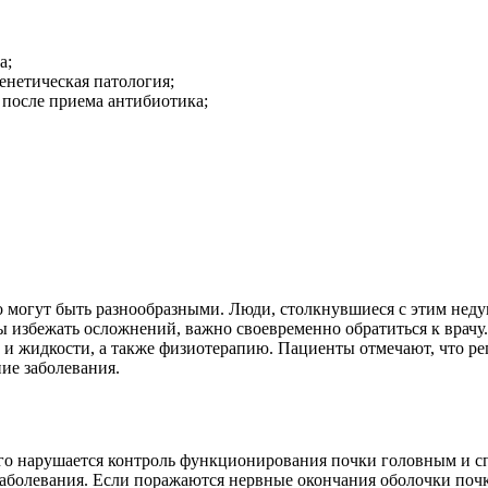
а;
енетическая патология;
 после приема антибиотика;
о могут быть разнообразными. Люди, столкнувшиеся с этим неду
 избежать осложнений, важно своевременно обратиться к врачу.
и и жидкости, а также физиотерапию. Пациенты отмечают, что р
ие заболевания.
чего нарушается контроль функционирования почки головным и 
заболевания. Если поражаются нервные окончания оболочки поч