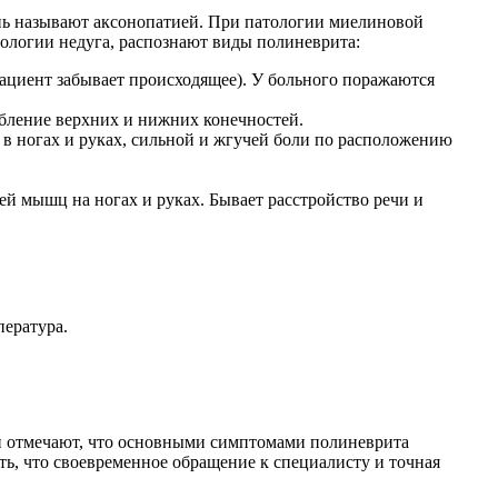
знь называют аксонопатией. При патологии миелиновой
ологии недуга, распознают виды полиневрита:
ациент забывает происходящее). У больного поражаются
абление верхних и нижних конечностей.
 в ногах и руках, сильной и жгучей боли по расположению
й мышц на ногах и руках. Бывает расстройство речи и
пература.
ачи отмечают, что основными симптомами полиневрита
ть, что своевременное обращение к специалисту и точная