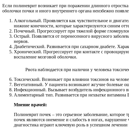
Если полиневрит возникает при поражении длинного отростка 
оболочки почки и иного внутреннего органа неизбежно появл
Алкогольный. Проявляется как чувствительное и двигат
нижние конечности, которые характеризуются синим отт
Почечный. Прогрессирует при тяжелой форме гломерулоне
Острый. Появляется от перенесенного вирусного заболев
нервов.
Диабетический. Развивается при сахарном диабете. Харак
Хронический. Прогрессирует при контакте с провоцирующ
воспаление мозговой оболочки.
Рвота наблюдается при наличии у человека токсич
Токсический. Возникает при влиянии токсинов на человек
Вегетативный. У пациента возникают жгучие болевые ощу
Инфекционный. Вызывает возбудитель инфекционного вид
Алиментарный тип. Развивается при нехватке витамина 
Мнение врачей:
Полиневрит почек – это серьезное заболевание, которое
почек являются онемение и слабость в ногах, нарушение 
диагностика играют ключевую роль в успешном лечении э