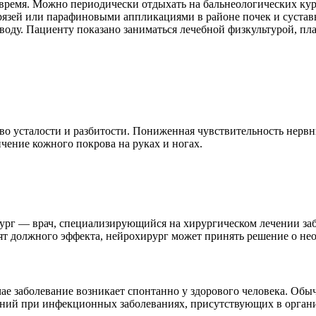
ое время. Можно периодически отдыхать на бальнеологических к
рязей или парафиновыми аппликациями в районе почек и суста
ду. Пациенту показано заниматься лечебной физкультурой, пла
о усталости и разбитости. Пониженная чувствительность нервн
чение кожного покрова на руках и ногах.
рг — врач, специализирующийся на хирургическом лечении за
ят должного эффекта, нейрохирург может принять решение о не
е заболевание возникает спонтанно у здорового человека. Обыч
ений при инфекционных заболеваниях, присутствующих в органи