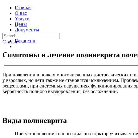
Главная
О нас
Услуги
Цены
Документы
Контакты
Вакансии
Статьи
›
Симптомы и лечение полиневрита поче
При появлении в почках многочисленных дистрофических и во
у взрослых, но дети также не становятся исключением. Пробл
веществами, при системных нарушениях функционирования орг
вероятность полного выздоровления, без осложнений.
Виды полиневрита
При установлении точного диагноза доктор учитывает н