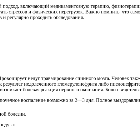
ый подход, включающий медикаментозную терапию, физиотерапи
егать стрессов и физических перегрузок. Важно помнить, что са
 и регулярно проходить обследования.
 Провоцирует недуг травмирование спинного мозга. Человек так
как результат недолеченного гломерулонефрита либо пиелонефр
 возникает болевая реакция нервного окончания. Боли свидетел
 почечное воспаление возможно за 2—3 дня. Полное выздоравли
ой болезни.
недуга: