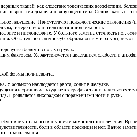
нервных тканей, как следствие токсических воздействий, боле
ение невропатии демиелинизирующего типа. Основываясь на эти
ельное нарушение. Присутствуют психологические отклонения (п
енком, потерей чувствительности и подвижности.
фрите и пиелонефрите. У больного заметна отечность ног, осл
ания. Обязательно наличие субфебрильной температуры, ломоты
теризуется болями в ногах и руках.
им фактором. Характеризуется нарастанием слабости и атрофие
еской формы полиневрита.
а. У больного наблюдается рвота, болит в желудке.
щения в организме, ухудшается трофика ткани, изменяется тем
а. Проявляется лихорадкой с поражениями ноги и руки.
В.
 требует внимательного внимания и компетентного лечения. Вр
чувствительности, боли в области поясницы и ног. Важно замети
того заболевания.