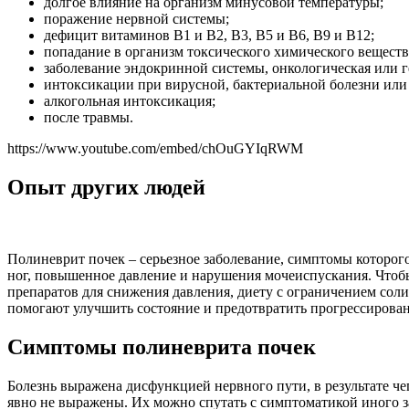
долгое влияние на организм минусовой температуры;
поражение нервной системы;
дефицит витаминов В1 и В2, В3, В5 и В6, В9 и В12;
попадание в организм токсического химического веществ
заболевание эндокринной системы, онкологическая или г
интоксикации при вирусной, бактериальной болезни или
алкогольная интоксикация;
после травмы.
https://www.youtube.com/embed/chOuGYIqRWM
Опыт других людей
Полиневрит почек – серьезное заболевание, симптомы которог
ног, повышенное давление и нарушения мочеиспускания. Чтобы
препаратов для снижения давления, диету с ограничением сол
помогают улучшить состояние и предотвратить прогрессирован
Симптомы полиневрита почек
Болезнь выражена дисфункцией нервного пути, в результате 
явно не выражены. Их можно спутать с симптоматикой иного 