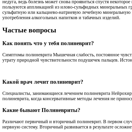
недуга, ведь болезнь может снова проявиться спустя некотор
пользуются аппликацией из илово-сульфидных минеральных г
сульфатную или кальциево-натриевую лечебную минеральную во
употребления алкогольных напитков и табачных изделий.
Частые вопросы
Как понять что у тебя полиневрит?
Симптомы полиневрита Мышечная слабость, постоянное чувств
утрату природной чувствительности подушечек пальцев. Истон
Какой врач лечит полиневрит?
Специалисты, занимающиеся лечением полиневрита Нейрохиру
полиневрита, когда консервативные методы лечения не принос
Какие бывают Полиневриты?
Различают первичный и вторичный полиневрит. В первом случа
нервную систему. Вторичный развивается в результате осложн