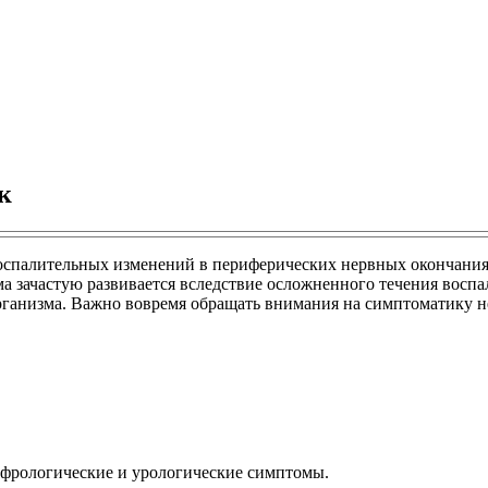
к
спалительных изменений в периферических нервных окончаниях 
ема зачастую развивается вследствие осложненного течения вос
анизма. Важно вовремя обращать внимания на симптоматику не
ефрологические и урологические симптомы.