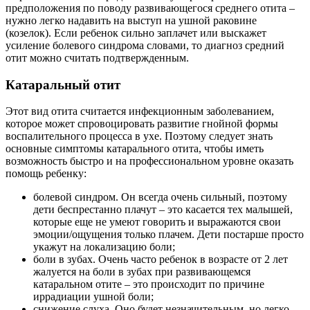
предположения по поводу развивающегося среднего отита –
нужно легко надавить на выступ на ушной раковине
(козелок). Если ребенок сильно заплачет или выскажет
усиление болевого синдрома словами, то диагноз средний
отит можно считать подтвержденным.
Катаральный отит
Этот вид отита считается инфекционным заболеванием,
которое может спровоцировать развитие гнойной формы
воспалительного процесса в ухе. Поэтому следует знать
основные симптомы катарального отита, чтобы иметь
возможность быстро и на профессиональном уровне оказать
помощь ребенку:
болевой синдром. Он всегда очень сильный, поэтому
дети беспрестанно плачут – это касается тех малышей,
которые еще не умеют говорить и выражаются свои
эмоции/ощущения только плачем. Дети постарше просто
укажут на локализацию боли;
боли в зубах. Очень часто ребенок в возрасте от 2 лет
жалуется на боли в зубах при развивающемся
катаральном отите – это происходит по причине
иррадиации ушной боли;
снижение слуха. Оно будет незначительным, но легко