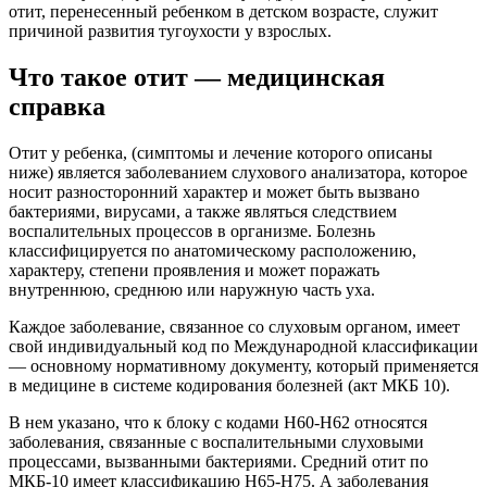
отит, перенесенный ребенком в детском возрасте, служит
причиной развития тугоухости у взрослых.
Что такое отит — медицинская
справка
Отит у ребенка, (симптомы и лечение которого описаны
ниже) является заболеванием слухового анализатора, которое
носит разносторонний характер и может быть вызвано
бактериями, вирусами, а также являться следствием
воспалительных процессов в организме. Болезнь
классифицируется по анатомическому расположению,
характеру, степени проявления и может поражать
внутреннюю, среднюю или наружную часть уха.
Каждое заболевание, связанное со слуховым органом, имеет
свой индивидуальный код по Международной классификации
— основному нормативному документу, который применяется
в медицине в системе кодирования болезней (акт МКБ 10).
В нем указано, что к блоку с кодами Н60-Н62 относятся
заболевания, связанные с воспалительными слуховыми
процессами, вызванными бактериями. Средний отит по
МКБ-10 имеет классификацию Н65-Н75. А заболевания