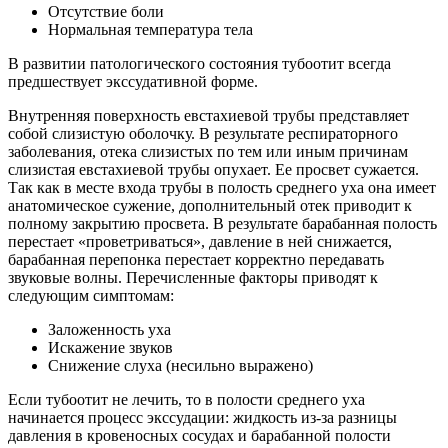
Отсутствие боли
Нормальная температура тела
В развитии патологического состояния тубоотит всегда
предшествует экссудативной форме.
Внутренняя поверхность евстахиевой трубы представляет
собой слизистую оболочку. В результате респираторного
заболевания, отека слизистых по тем или иным причинам
слизистая евстахиевой трубы опухает. Ее просвет сужается.
Так как в месте входа трубы в полость среднего уха она имеет
анатомическое сужение, дополнительный отек приводит к
полному закрытию просвета. В результате барабанная полость
перестает «проветриваться», давление в ней снижается,
барабанная перепонка перестает корректно передавать
звуковые волны. Перечисленные факторы приводят к
следующим симптомам:
Заложенность уха
Искажение звуков
Снижение слуха (несильно выражено)
Если тубоотит не лечить, то в полости среднего уха
начинается процесс экссудации: жидкость из-за разницы
давления в кровеносных сосудах и барабанной полости