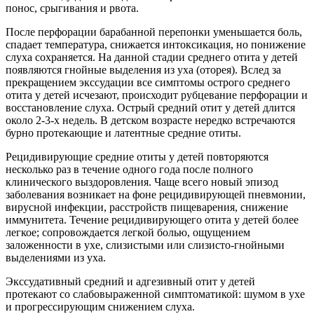
понос, срыгивания и рвота.
После перфорации барабанной перепонки уменьшается боль,
спадает температура, снижается интоксикация, но понижение
слуха сохраняется. На данной стадии среднего отита у детей
появляются гнойные выделения из уха (оторея). Вслед за
прекращением экссудации все симптомы острого среднего
отита у детей исчезают, происходит рубцевание перфорации и
восстановление слуха. Острый средний отит у детей длится
около 2-3-х недель. В детском возрасте нередко встречаются
бурно протекающие и латентные средние отиты.
Рецидивирующие средние отиты у детей повторяются
несколько раз в течение одного года после полного
клинического выздоровления. Чаще всего новый эпизод
заболевания возникает на фоне рецидивирующей пневмонии,
вирусной инфекции, расстройств пищеварения, снижение
иммунитета. Течение рецидивирующего отита у детей более
легкое; сопровождается легкой болью, ощущением
заложенности в ухе, слизистыми или слизисто-гнойными
выделениями из уха.
Экссудативный средний и адгезивный отит у детей
протекают со слабовыраженной симптоматикой: шумом в ухе
и прогрессирующим снижением слуха.