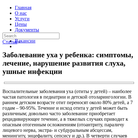
Главная
О нас
Услуги
Цены
Документы
Контакты
Вакансии
Статьи
›
Заболевание уха у ребенка: симптомы,
лечение, нарушение развития слуха,
ушные инфекции
Воспалительные заболевания уха (отиты у детей) – наиболее
частая патология в педиатрии и детской отоларингологии. В
раннем детском возрасте отит переносят около 80% детей, а 7
годам – 90-95%. Течение и исход отита у детей может быть
различным; довольно часто заболевание приобретает
рецидивирующее течение, а в тяжелых случаях приводит к
опасным отогенным осложнениям (отоантриту, параличу
лицевого нерва, экстра- и субдуральным абсцессам,
менингиту, энцефалиту, сепсису и др.). В четверти случаев