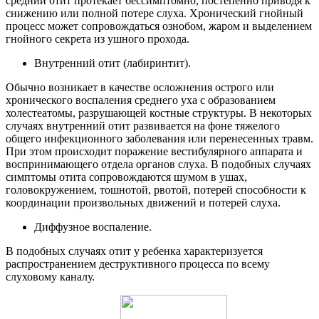
средний отит протекает бессимптомно, постепенно приводя к
снижению или полной потере слуха. Хронический гнойный
процесс может сопровождаться ознобом, жаром и выделением
гнойного секрета из ушного прохода.
Внутренний отит (лабиринтит).
Обычно возникает в качестве осложнения острого или
хронического воспаления среднего уха с образованием
холестеатомы, разрушающей костные структуры. В некоторых
случаях внутренний отит развивается на фоне тяжелого
общего инфекционного заболевания или перенесенных травм.
При этом происходит поражение вестибулярного аппарата и
воспринимающего отдела органов слуха. В подобных случаях
симптомы отита сопровождаются шумом в ушах,
головокружением, тошнотой, рвотой, потерей способности к
координации произвольных движений и потерей слуха.
Диффузное воспаление.
В подобных случаях отит у ребенка характеризуется
распространением деструктивного процесса по всему
слуховому каналу.