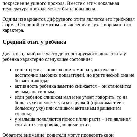
покраснение ушного прохода. Вместе с этим локальная
температура прохода может быть повышена.
Одним из вариантов диффузного отита является его грибковая
форма. Основной симптом – выделения из уха творожистого
характера.
Средний отит у ребенка
Для этого, наиболее часто диагностируемого, вида отита у
ребенка характерно следующее состояние:
гипертермия – повышение температуры тела до
достаточно высоких показателей, но критической она не
бывает никогда;
активность ребенка заметно снижается – он становится
вялым, апатичным;
если ребенок слишком мал и не умеет говорить, то на
боль в ухе он может указать ручкой (прижимает ее к
больному уху) или слишком активным вращением
головы;
у малыша появляются понос и/или рвота – эти явления
считаются сопровождающими отит.
Обратите внимание: родители могут проверить свои