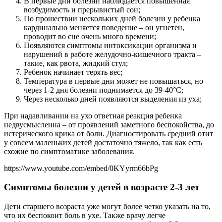
В первые дни болезни наблюдается повышенная
возбудимость и прерывистый сон;
По прошествии нескольких дней болезни у ребенка
кардинально меняется поведение – он угнетен,
проводит во сне очень много времени;
Появляются симптомы интоксикации организма и
нарушений в работе желудочно-кишечного тракта –
такие, как рвота, жидкий стул;
Ребенок начинает терять вес;
Температура в первые дни может не повышаться, но
через 1-2 дня болезни поднимается до 39-40°С;
Через несколько дней появляются выделения из уха;
При надавливании на ухо ответная реакция ребенка
недвусмысленна – от проявлений заметного беспокойства, до
истерического крика от боли. Диагностировать средний отит
у совсем маленьких детей достаточно тяжело, так как есть
схожие по симптоматике заболевания.
https://www.youtube.com/embed/0KYyrm66bPg
Симптомы болезни у детей в возрасте 2-3 лет
Дети старшего возраста уже могут более четко указать на то,
что их беспокоит боль в ухе. Также врачу легче