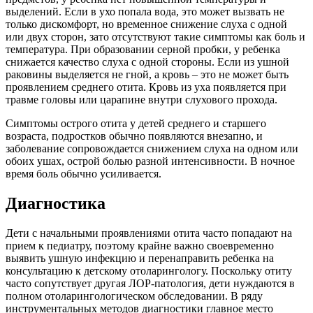
выделений. Если в ухо попала вода, это может вызвать не
только дискомфорт, но временное снижение слуха с одной
или двух сторон, зато отсутствуют такие симптомы как боль и
температура. При образовании серной пробки, у ребенка
снижается качество слуха с одной стороны. Если из ушной
раковины выделяется не гной, а кровь – это не может быть
проявлением среднего отита. Кровь из уха появляется при
травме головы или царапине внутри слухового прохода.
Симптомы острого отита у детей среднего и старшего
возраста, подростков обычно появляются внезапно, и
заболевание сопровождается снижением слуха на одном или
обоих ушах, острой болью разной интенсивности. В ночное
время боль обычно усиливается.
Диагностика
Дети с начальными проявлениями отита часто попадают на
прием к педиатру, поэтому крайне важно своевременно
выявить ушную инфекцию и перенаправить ребенка на
консультацию к детскому отоларингологу. Поскольку отиту
часто сопутствует другая ЛОР-патология, дети нуждаются в
полном отоларингологическом обследовании. В ряду
инструментальных методов диагностики главное место