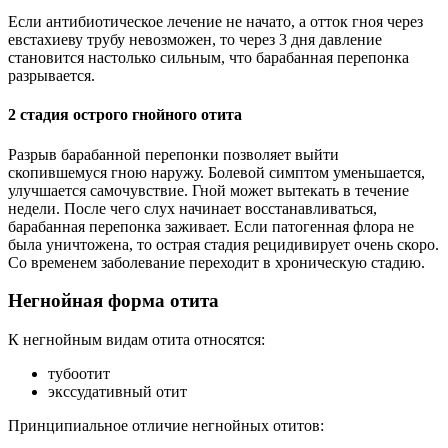
Если антибиотическое лечение не начато, а отток гноя через
евстахиеву трубу невозможен, то через 3 дня давление
становится настолько сильным, что барабанная перепонка
разрывается.
2 стадия острого гнойного отита
Разрыв барабанной перепонки позволяет выйти
скопившемуся гною наружу. Болевой симптом уменьшается,
улучшается самочувствие. Гной может вытекать в течение
недели. После чего слух начинает восстанавливаться,
барабанная перепонка заживает. Если патогенная флора не
была уничтожена, то острая стадия рецидивирует очень скоро.
Со временем заболевание переходит в хроническую стадию.
Негнойная форма отита
К негнойным видам отита относятся:
тубоотит
экссудативный отит
Принципиальное отличие негнойных отитов: