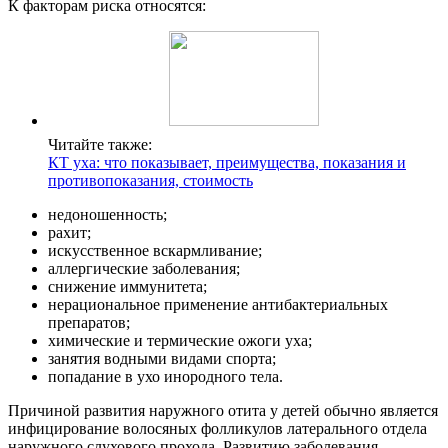
К факторам риска относятся:
Читайте также:
КТ уха: что показывает, преимущества, показания и
противопоказания, стоимость
недоношенность;
рахит;
искусственное вскармливание;
аллергические заболевания;
снижение иммунитета;
нерациональное применение антибактериальных
препаратов;
химические и термические ожоги уха;
занятия водными видами спорта;
попадание в ухо инородного тела.
Причиной развития наружного отита у детей обычно является
инфицирование волосяных фолликулов латерального отдела
наружного слухового прохода. Развитию заболевания