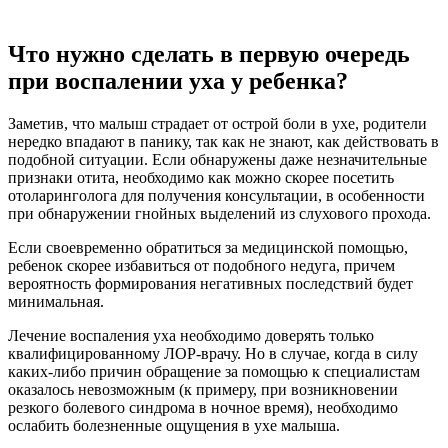
Лечение воспаления уха необходимо доверять только
квалифицированному ЛОР-врачу. Но в случае, когда в силу
каких-либо причин обращение за помощью к специалистам
оказалось невозможным (к примеру, при возникновении
резкого болевого синдрома в ночное время), необходимо
ослабить болезненные ощущения в ухе малыша.
В качестве первой помощи при болевых проявлениях острого
характера ребенку нужно дать один из медикаментозных
препаратов, в состав которого входит парацетамол или
ибупрофен (Нурофен либо Панадол). А с утра надо обратиться
за консультацией к педиатру или отоларингологу.