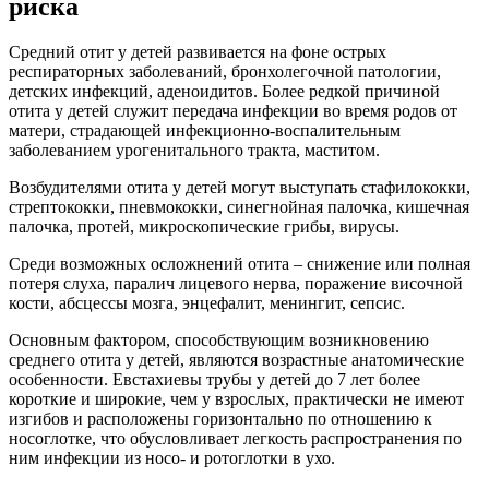
риска
Средний отит у детей развивается на фоне острых
респираторных заболеваний, бронхолегочной патологии,
детских инфекций, аденоидитов. Более редкой причиной
отита у детей служит передача инфекции во время родов от
матери, страдающей инфекционно-воспалительным
заболеванием урогенитального тракта, маститом.
Возбудителями отита у детей могут выступать стафилококки,
стрептококки, пневмококки, синегнойная палочка, кишечная
палочка, протей, микроскопические грибы, вирусы.
Среди возможных осложнений отита – снижение или полная
потеря слуха, паралич лицевого нерва, поражение височной
кости, абсцессы мозга, энцефалит, менингит, сепсис.
Основным фактором, способствующим возникновению
среднего отита у детей, являются возрастные анатомические
особенности. Евстахиевы трубы у детей до 7 лет более
короткие и широкие, чем у взрослых, практически не имеют
изгибов и расположены горизонтально по отношению к
носоглотке, что обусловливает легкость распространения по
ним инфекции из носо- и ротоглотки в ухо.