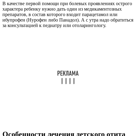
Особенности лечения детского отита
Методику лечения и препараты должен назначить врач.
Самолечение недопустимо. У маленького ребенка только
формируется организм, поэтому возможны самые негативные
последствия.
Лечение отита наружного уха
Наружный отит может возникнуть из-за инфекций,
проникших в ушную полость при повреждениях
механического характера. На воспаление указывает
появившаяся краснота, отек, из-за которого сужается слуховой
проход, может появиться гной. Характер воспаления бывает
острым или хроническим.
Начальная форма характеризуется формированием воспаления
слизистой оболочки на фоне проникшей инфекции.