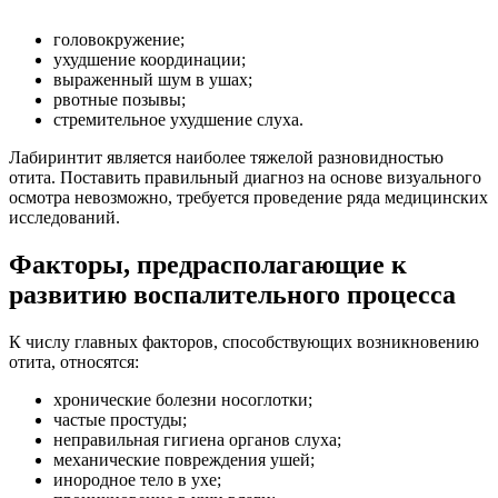
отита, относятся:
хронические болезни носоглотки;
частые простуды;
неправильная гигиена органов слуха;
механические повреждения ушей;
инородное тело в ухе;
проникновение в уши влаги;
аллергены;
анатомические особенности слухового аппарата.
При отсутствии перфорации барабанной перепонки
патогенная флора проникает в среднее ухо через носоглотку; в
крайне редких случаях (при заражении крови, и прочих
тяжелых заболеваниях) инфекция распространяется через
кровеносную систему.