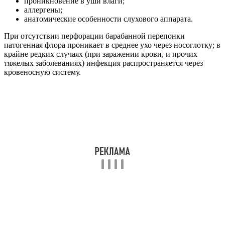
Что нужно сделать в первую очередь
при воспалении уха у ребенка?
Заметив, что малыш страдает от острой боли в ухе, родители
нередко впадают в панику, так как не знают, как действовать в
подобной ситуации. Если обнаружены даже незначительные
признаки отита, необходимо как можно скорее посетить
отоларинголога для получения консультации, в особенности
при обнаружении гнойных выделений из слухового прохода.
Если своевременно обратиться за медицинской помощью,
ребенок скорее избавиться от подобного недуга, причем
вероятность формирования негативных последствий будет
минимальная.