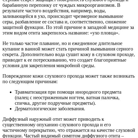
барабанную перепонку от чуждых микроорганизмов. В
результате частого воздействия, например, воды,
заливающейся в ухо, происходит чрезмерное вымывание
серы, разбавление ее состава и, соответственно, снижение
защитной функции. По этой причине в западной медицине за
этим видом отита закрепилось название: «ухо пловца».
Не только частое плавание, но и ежедневное длительное
купание в ванной может стать причиной вымывания серного
секрета. Дополнительно вода сушит кожу в слуховом проходе,
приводит к ее потрескиванию, что создает благоприятные
условия для закрепления микробной среды.
Повреждение кожи слухового прохода может также возникать
по следующим причинам:
Травматизация при помощи инородного предмета
(палец с неостриженным ногтем, ватная палочка,
спичка, другие подручные предметы).
Дерматологические заболевания.
Диффузный наружный отит может приводить к
существенному опуханию слухового прохода и его
частичному перекрытию, что отражается на качестве слуховой
функции. Частый видимый симптом диффузного отита –