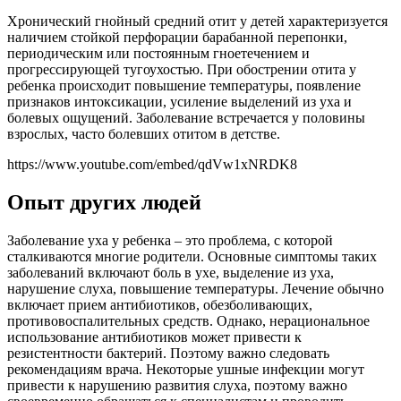
Хронический гнойный средний отит у детей характеризуется
наличием стойкой перфорации барабанной перепонки,
периодическим или постоянным гноетечением и
прогрессирующей тугоухостью. При обострении отита у
ребенка происходит повышение температуры, появление
признаков интоксикации, усиление выделений из уха и
болевых ощущений. Заболевание встречается у половины
взрослых, часто болевших отитом в детстве.
https://www.youtube.com/embed/qdVw1xNRDK8
Опыт других людей
Заболевание уха у ребенка – это проблема, с которой
сталкиваются многие родители. Основные симптомы таких
заболеваний включают боль в ухе, выделение из уха,
нарушение слуха, повышение температуры. Лечение обычно
включает прием антибиотиков, обезболивающих,
противовоспалительных средств. Однако, нерациональное
использование антибиотиков может привести к
резистентности бактерий. Поэтому важно следовать
рекомендациям врача. Некоторые ушные инфекции могут
привести к нарушению развития слуха, поэтому важно