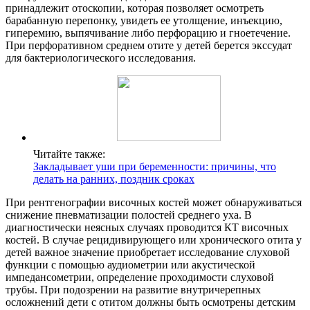
принадлежит отоскопии, которая позволяет осмотреть
барабанную перепонку, увидеть ее утолщение, инъекцию,
гиперемию, выпячивание либо перфорацию и гноетечение.
При перфоративном среднем отите у детей берется экссудат
для бактериологического исследования.
Читайте также:
Закладывает уши при беременности: причины, что
делать на ранних, поздник сроках
При рентгенографии височных костей может обнаруживаться
снижение пневматизации полостей среднего уха. В
диагностически неясных случаях проводится КТ височных
костей. В случае рецидивирующего или хронического отита у
детей важное значение приобретает исследование слуховой
функции с помощью аудиометрии или акустической
импедансометрии, определение проходимости слуховой
трубы. При подозрении на развитие внутричерепных
осложнений дети с отитом должны быть осмотрены детским