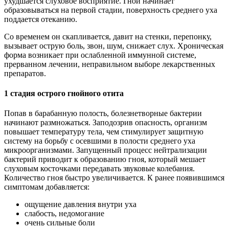
ухудшается слуховое восприятие. Гной начинает
образовываться на первой стадии, поверхность среднего уха
поддается отеканию.
Со временем он скапливается, давит на стенки, перепонку,
вызывает острую боль, звон, шум, снижает слух. Хроническая
форма возникает при ослабленной иммунной системе,
прерванном лечении, неправильном выборе лекарственных
препаратов.
1 стадия острого гнойного отита
Попав в барабанную полость, болезнетворные бактерии
начинают размножаться. Заподозрив опасность, организм
повышает температуру тела, чем стимулирует защитную
систему на борьбу с осевшими в полости среднего уха
микроорганизмами. Запущенный процесс нейтрализации
бактерий приводит к образованию гноя, который мешает
слуховым косточками передавать звуковые колебания.
Количество гноя быстро увеличивается. К ранее появившимся
симптомам добавляется:
ощущение давления внутри уха
слабость, недомогание
очень сильные боли