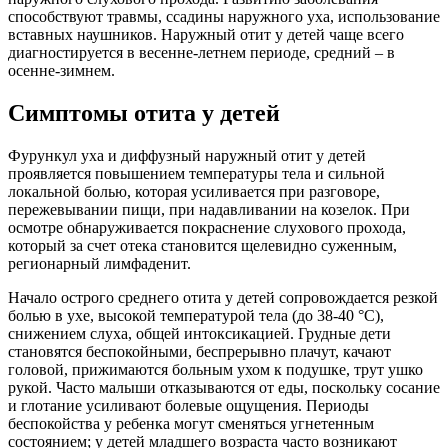
способствуют травмы, ссадины наружного уха, использование
вставных наушников. Наружный отит у детей чаще всего
диагностируется в весенне-летнем периоде, средний – в
осенне-зимнем.
Симптомы отита у детей
Фурункул уха и диффузный наружный отит у детей
проявляется повышением температуры тела и сильной
локальной болью, которая усиливается при разговоре,
пережевывании пищи, при надавливании на козелок. При
осмотре обнаруживается покраснение слухового прохода,
который за счет отека становится щелевидно суженным,
регионарный лимфаденит.
Начало острого среднего отита у детей сопровождается резкой
болью в ухе, высокой температурой тела (до 38-40 °С),
снижением слуха, общей интоксикацией. Грудные дети
становятся беспокойными, беспрерывно плачут, качают
головой, прижимаются больным ухом к подушке, трут ушко
рукой. Часто малыши отказываются от еды, поскольку сосание
и глотание усиливают болевые ощущения. Периоды
беспокойства у ребенка могут сменяться угнетенным
состоянием; у детей младшего возраста часто возникают