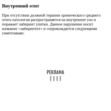
Внутренний отит
При отсутствии должной терапии хронического среднего
отита патология распространяется на внутреннее ухо и
поражает лабиринт улитки. Данное нарушение носит
название «лабиринтит» и сопровождается следующими
симптомами:
головокружение;
ухудшение координации;
выраженный шум в ушах;
рвотные позывы;
стремительное ухудшение слуха.
Лабиринтит является наиболее тяжелой разновидностью
отита. Поставить правильный диагноз на основе визуального
осмотра невозможно, требуется проведение ряда медицинских
исследований.
Факторы, предрасполагающие к
развитию воспалительного процесса
К числу главных факторов, способствующих возникновению