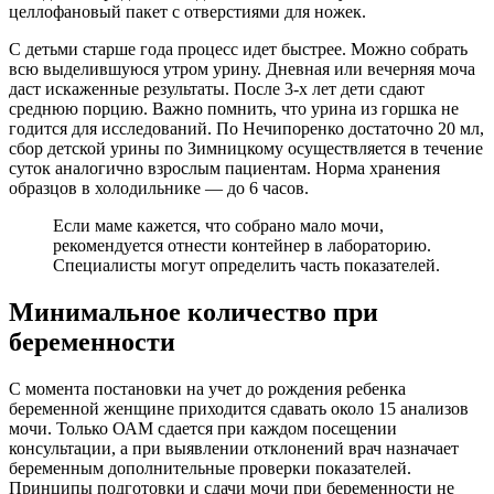
целлофановый пакет с отверстиями для ножек.
С детьми старше года процесс идет быстрее. Можно собрать
всю выделившуюся утром урину. Дневная или вечерняя моча
даст искаженные результаты. После 3-х лет дети сдают
среднюю порцию. Важно помнить, что урина из горшка не
годится для исследований. По Нечипоренко достаточно 20 мл,
сбор детской урины по Зимницкому осуществляется в течение
суток аналогично взрослым пациентам. Норма хранения
образцов в холодильнике — до 6 часов.
Если маме кажется, что собрано мало мочи,
рекомендуется отнести контейнер в лабораторию.
Специалисты могут определить часть показателей.
Минимальное количество при
беременности
С момента постановки на учет до рождения ребенка
беременной женщине приходится сдавать около 15 анализов
мочи. Только ОАМ сдается при каждом посещении
консультации, а при выявлении отклонений врач назначает
беременным дополнительные проверки показателей.
Принципы подготовки и сдачи мочи при беременности не