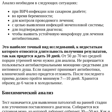
Анализ необходим в следующих ситуациях:
при ВИЧ-инфекции или сахарном диабете;
во время беременности;
для контроля проводимого лечения;
с целью выявления инфекций мочеполовой системы;
для подтверждения диагноза;
чтобы выявить устойчивую микрофлору для лечения
антибиотиками.
Это наиболее точный вид исследований, к недостаткам
которого относится длительность получения результатов,
так как придется ждать 10 дней.
От 50 до 70 мл средней
порции утренней мочи нужно для анализа. Не разрешается
пользоваться антибактериальными моющими средствами для
интимного душа. Если пациент принимает антибиотики,
клинический анализ придется отложить. После последнего
приема должно пройти минимум 7—10 дней. Хранится
образец до 6 часов в холодильнике.
Биохимический анализ
Тест назначается для выявления патологий на ранней стадии
или уточнения поставленного диагноза. Собирается вся
суточная моча, из которой лаборант отбирает 30—50 мл. Как и