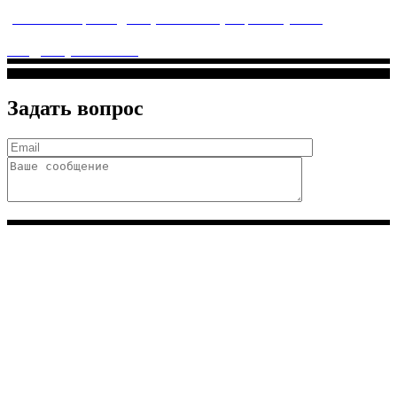
услуги высочайшего качества.
ул. Святоозерская д. 15 (м. Выхино) мкр. Кожухово
(м. ул
Дмитриевского, м. Лухмановская)
info@solnyshkomed.ru
Задать вопрос