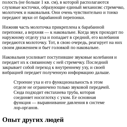
полость (не больше 1 кв. см), в которой располагаются
слуховые косточки, образующие единый механизм: стремечко,
молоточек и наковальня. Они очень чувствительно и тонко
передают звуки от барабанной перепонки.
Нижняя часть молоточка прикреплена к барабанной
перепонке, а верхняя — к наковальне. Когда звук проходит по
наружному отделу уха и попадает в средний, его колебания
передаются молоточку. Тот, в свою очередь, реагирует на них
своим движением и бьет головкой по наковальне.
Наковальня усиливает поступившие звуковые колебания и
передает их к связанному с ней стремечку. Последний
закрывает собой переход к внутреннему уху, и своей
вибрацией передает полученную информацию дальше.
Строение уха и его функциональность в этом
отделе не ограничено только звуковой передачей.
Сюда подходит евстахиева труба, которая
соединяет носоглотку с ухом. Ее основная
функция — выравнивание давления в системе
лор-органов.
Опыт других людей