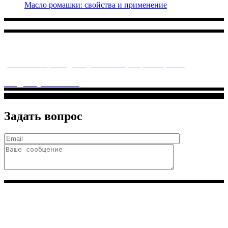
Масло ромашки: свойства и применение
Многопрофильное медицинское учреждение, которое
заботится о детском здоровье и оказывает медицинские
услуги высочайшего качества.
ул. Святоозерская д. 15 (м. Выхино) мкр. Кожухово
(м. ул
Дмитриевского, м. Лухмановская)
info@solnyshkomed.ru
Задать вопрос