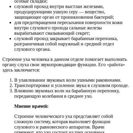
особые складки;
слуховой проход внутри выстлан железами,
продуцирующими ушную серу — вещество,
защищающее орган от проникновения бактерий;
для предотвращения пересыхания поверхности кожи
внутри слухового прохода сальные железы
вырабатывают смазывающий секрет;
слуховой проход закрывает барабанная перепонка,
разграничивая собой наружный и средний отдел
слухового органа.
Строение уха человека в данном отделе помогает выполнять
органу слуха свои звукопроводящие функции. Его «работа»
здесь заключается:
В улавливании звуковых волн ушными раковинами.
Транспортировке и усилении звука в слуховом проходе.
Влиянию звуковых волн на барабанную перепонку,
передающую колебания в среднее ухо.
Мнение врачей:
Строение человеческого уха представляет собой
сложную систему, которая выполняет функции
слухового и равновесного аппаратов. Врачи
отмечают, что ухо состоит из трех основных