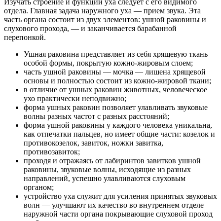
Изучать строение и функции уха следует с его видимого
отдела. Главная задача наружного уха — прием звука. Эта
часть органа состоит из двух элементов: ушной раковины и
слухового прохода, — и заканчивается барабанной
перепонкой.
Ушная раковина представляет из себя хрящевую ткань
особой формы, покрытую кожно-жировым слоем;
часть ушной раковины — мочка — лишена хрящевой
основы и полностью состоит из кожно-жировой ткани;
в отличие от ушных раковин животных, человеческое
ухо практически неподвижно;
форма ушных раковин позволяет улавливать звуковые
волны разных частот с разных расстояний;
форма ушной раковины у каждого человека уникальна,
как отпечатки пальцев, но имеет общие части: козелок и
противокозелок, завиток, ножки завитка,
противозавиток;
проходя и отражаясь от лабиринтов завитков ушной
раковины, звуковые волны, исходящие из разных
направлений, успешно улавливаются слуховым
органом;
устройство уха служит для усиления принятых звуковых
волн — улучшают их качество во внутреннем отделе
наружной части органа покрывающие слуховой проход