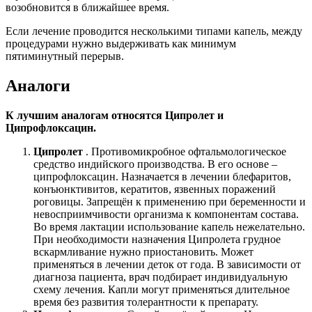
возобновится в ближайшее время.
Если лечение проводится несколькими типами капель, между
процедурами нужно выдерживать как минимум
пятиминутный перерыв.
Аналоги
К лучшим аналогам относятся Ципролет и
Ципрофлоксацин.
Ципролет
. Противомикробное офтальмологическое
средство индийского производства. В его основе –
ципрофлоксацин. Назначается в лечении блефаритов,
конъюнктивитов, кератитов, язвенных поражений
роговицы. Запрещён к применению при беременности и
невосприимчивости организма к компонентам состава.
Во время лактации использование капель нежелательно.
При необходимости назначения Ципролета грудное
вскармливание нужно приостановить. Может
применяться в лечении деток от года. В зависимости от
диагноза пациента, врач подбирает индивидуальную
схему лечения. Капли могут применяться длительное
время без развития толерантности к препарату.