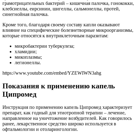
грамотрицательных бактерий – кишечная палочка, гонококки,
клебсиеллы, еирсинии, шигеллы, сальмонеллы, протей,
синегнойная палочка.
Кроме того, благодаря своему составу капли оказывают
влияние на специфические болезнетворные микроорганизмы,
которые относятся к внутриклеточным паразитам:
микробактерии туберкулеза;
хламидии;
микоплазмы;
легионеллы.
https://www.youtube.com/embed/YZEWIWN3ahg
Показания к применению капель
Ципромед
Инструкция по применению капель Ципромед характеризует
препарат, как годный для этиотропной терапии – лечение,
направленное на уничтожение возбудителей. Как говорилось
ранее, лекарственное средство широко используется в
офтальмологии и отоларингологии.