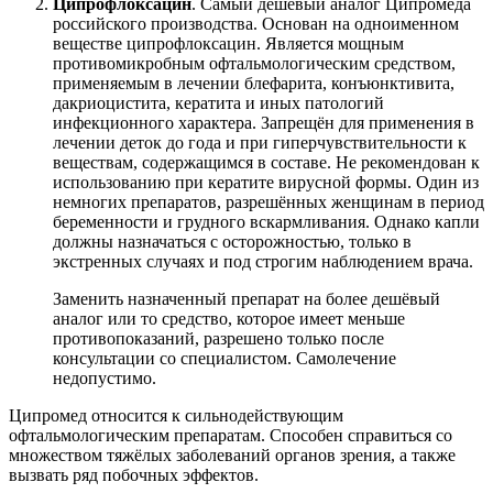
Ципрофлоксацин
. Самый дешёвый аналог Ципромеда
российского производства. Основан на одноименном
веществе ципрофлоксацин. Является мощным
противомикробным офтальмологическим средством,
применяемым в лечении блефарита, конъюнктивита,
дакриоцистита, кератита и иных патологий
инфекционного характера. Запрещён для применения в
лечении деток до года и при гиперчувствительности к
веществам, содержащимся в составе. Не рекомендован к
использованию при кератите вирусной формы. Один из
немногих препаратов, разрешённых женщинам в период
беременности и грудного вскармливания. Однако капли
должны назначаться с осторожностью, только в
экстренных случаях и под строгим наблюдением врача.
Заменить назначенный препарат на более дешёвый
аналог или то средство, которое имеет меньше
противопоказаний, разрешено только после
консультации со специалистом. Самолечение
недопустимо.
Ципромед относится к сильнодействующим
офтальмологическим препаратам. Способен справиться со
множеством тяжёлых заболеваний органов зрения, а также
вызвать ряд побочных эффектов.