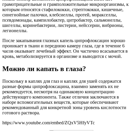
грамотрицательные и грамположительные микроорганизмы, к
которым относятся стафилококки, стрептококки, кишечные,
синегнойные палочки, клебсиеллы, протей, моракселлы,
псевдомонады, кампилобактер, цитробактер, сальмонеллы,
шигеллы, коринебактерии, листерии, нейссерии, вибрионы,
легионеллы.
После закапывания глазных капель ципрофлоксацин хорошо
проникает в ткани и переднюю камеру глаза, где в течение 6
часов оказывает лечебный эффект. Он частично всасывается в
кровь, метаболизируется в организме и выводится с мочой.
Можно ли капать в глаза?
Поскольку в каплях для глаз и каплях для ушей содержатся
разные формы ципрофлоксацина, взаимно заменять их не
рекомендуется, несмотря на одинаковую концентрацию
действующего компонента. Также отличия заключаются в
наборе вспомогательных веществ, которые обеспечивают
рекомендованный для конкретной зоны уровень кислотности
готового раствора.
https://www.youtube.com/embed/ZQxV5HfyVTc