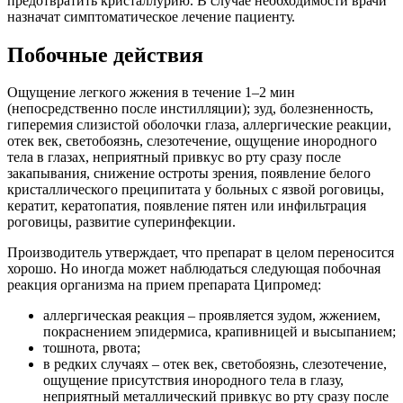
предотвратить кристаллурию. В случае необходимости врачи
назначат симптоматическое лечение пациенту.
Побочные действия
Ощущение легкого жжения в течение 1–2 мин
(непосредственно после инстилляции); зуд, болезненность,
гиперемия слизистой оболочки глаза, аллергические реакции,
отек век, светобоязнь, слезотечение, ощущение инородного
тела в глазах, неприятный привкус во рту сразу после
закапывания, снижение остроты зрения, появление белого
кристаллического преципитата у больных с язвой роговицы,
кератит, кератопатия, появление пятен или инфильтрация
роговицы, развитие суперинфекции.
Производитель утверждает, что препарат в целом переносится
хорошо. Но иногда может наблюдаться следующая побочная
реакция организма на прием препарата Ципромед:
аллергическая реакция – проявляется зудом, жжением,
покраснением эпидермиса, крапивницей и высыпанием;
тошнота, рвота;
в редких случаях – отек век, светобоязнь, слезотечение,
ощущение присутствия инородного тела в глазу,
неприятный металлический привкус во рту сразу после