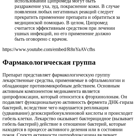
использовании Ципромеда могут быть
раздражение уха, зуд, покраснение кожи. В случае
появления любых негативных реакций следует
прекратить применение препарата и обратиться за
медицинской помощью. В целом, Ципромед
считается эффективным средством при лечении
ушных инфекций, но его применение должно
быть оговорено с врачом.
https://www.youtube.com/embed/R8nYaAVcfhs
Фармакологическая группа
Препарат представляет фармакологическую группу
лекарственные средства, применяемые в офтальмологии и
обладающие противомикробным действием. Основным
активным компонентом медикамента является
ципрофлоксацин, который относится к фторхинолонам. Он
подавляет функциональную активность фермента ДНК-гираза
бактерий, вследствие чего нарушается репликация
(удваивание) дезоксирибонуклеиновой кислоты и происходит
гибель клетки. Лекарство оказывает бактерицидное (вызывает
гибель бактерий) действие в отношение бактерий, которые
находятся в процессе активного деления или в состоянии
покоя. Спектр активности ципрофлоксацина включает