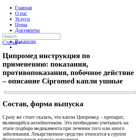
Главная
О нас
Услуги
Цены
Документы
Контакты
Вакансии
Статьи
›
Ципромед инструкция по
применению: показания,
противопоказания, побочное действие
– описание Cipromed капли ушные
Состав, форма выпуска
Сразу же стоит сказать, что капли Ципромед – препарат,
являющийся антибиотиком. Это необходимо учитывать на
этапе подбора медикамента при лечении того или иного
заболевания. Лекарственное средство относится к группе
фторхинолонов второго поколения.