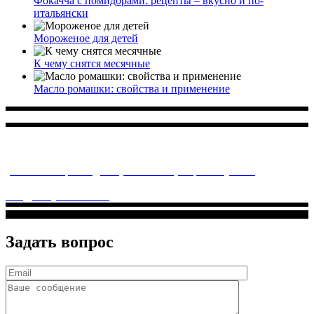
Фокачча с помидорами: рецепты – вкусно и по-
итальянски
Мороженое для детей
К чему снятся месячные
Масло ромашки: свойства и применение
Многопрофильное медицинское учреждение, которое
заботится о детском здоровье и оказывает медицинские
услуги высочайшего качества.
ул. Святоозерская д. 15 (м. Выхино) мкр. Кожухово
(м. ул
Дмитриевского, м. Лухмановская)
info@solnyshkomed.ru
Задать вопрос