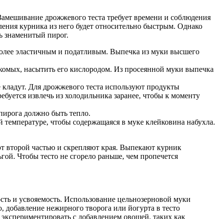
 Замешивание дрожжевого теста требует времени и соблюдения
ления курника из него будет относительно быстрым. Однако
чь знаменитый пирог.
я более эластичным и податливым. Выпечка из муки высшего
екомых, насытить его кислородом. Из просеянной муки выпечка
е кладут. Для дрожжевого теста используют продукты
буется извлечь из холодильника заранее, чтобы к моменту
пирога должно быть тепло.
й температуре, чтобы содержащаяся в муке клейковина набухла.
ют второй частью и скрепляют края. Выпекают курник
ьгой. Чтобы тесто не сгорело раньше, чем пропечется
ость и усвояемость. Использование цельнозерновой муки
, добавление нежирного творога или йогурта в тесто
 экспериментировать с добавлением овощей, таких как