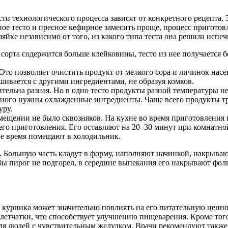
ти технологического процесса зависят от конкретного рецепта.
ое тесто и пресное кефирное замесить проще, процесс приготов
яйке независимо от того, из какого типа теста она решила испе
о сорта содержится больше клейковины, тесто из нее получаетс
Это позволяет очистить продукт от мелкого сора и личинок нас
шивается с другими ингредиентами, не образуя комков.
ительна разная. Но в одно тесто продукты разной температуры н
чного нужны охлажденные ингредиенты. Чаще всего продукты тре
уру.
мещении не было сквозняков. На кухне во время приготовления 
 его приготовления. Его оставляют на 20–30 минут при комнатно
ое время помещают в холодильник.
ют. Большую часть кладут в форму, наполняют начинкой, накрыва
обы пирог не подгорел, в середине выпекания его накрывают фол
я курника может значительно повлиять на его питательную ценн
летчатки, что способствует улучшению пищеварения. Кроме того
для людей с чувствительным желудком. Врачи рекомендуют также