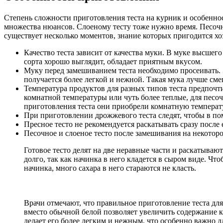
Степень сложности приготовления теста на курник и особеннос
множества нюансов. Слоеному тесту тоже нужно время. Песочн
существует несколько моментов, знание которых пригодится хоз
Качество теста зависит от качества муки. В муке высшег
сорта хорошо выглядит, обладает приятным вкусом.
Муку перед замешиванием теста необходимо просеивать. 
получается более легкой и нежной. Такая мука лучше сме
Температура продуктов для разных типов теста предпочт
комнатной температуры или чуть более теплые, для песо
приготовления теста они приобрели комнатную температ
При приготовлении дрожжевого теста следят, чтобы в по
Пресное тесто не рекомендуется раскатывать сразу после
Песочное и слоеное тесто после замешивания на некотор
Готовое тесто делят на две неравные части и раскатыва
долго, так как начинка в него кладется в сыром виде. Чт
начинка, много сахара в него стараются не класть.
Врачи отмечают, что правильное приготовление теста дл
вместо обычной белой позволяет увеличить содержание к
делает его более легким и нежным, что особенно важно 