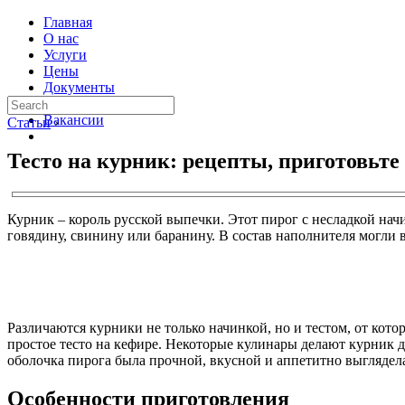
Главная
О нас
Услуги
Цены
Документы
Контакты
Вакансии
Статьи
›
Тесто на курник: рецепты, приготовьт
Курник – король русской выпечки. Этот пирог с несладкой нач
говядину, свинину или баранину. В состав наполнителя могли 
Различаются курники не только начинкой, но и тестом, от кот
простое тесто на кефире. Некоторые кулинары делают курник д
оболочка пирога была прочной, вкусной и аппетитно выглядела
Особенности приготовления