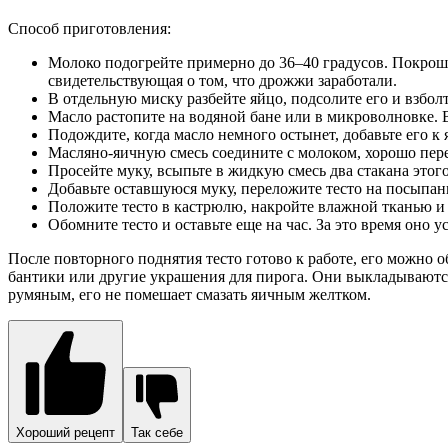
Способ приготовления:
Молоко подогрейте примерно до 36–40 градусов. Покроши
свидетельствующая о том, что дрожжи заработали.
В отдельную миску разбейте яйцо, подсолите его и взбол
Масло растопите на водяной бане или в микроволновке. 
Подождите, когда масло немного остынет, добавьте его к я
Масляно-яичную смесь соедините с молоком, хорошо пер
Просейте муку, всыпьте в жидкую смесь два стакана этог
Добавьте оставшуюся муку, переложите тесто на посыпан
Положите тесто в кастрюлю, накройте влажной тканью и по
Обомните тесто и оставьте еще на час. За это время оно у
После повторного поднятия тесто готово к работе, его можно о
бантики или другие украшения для пирога. Они выкладываются 
румяным, его не помешает смазать яичным желтком.
Хороший рецепт
Так себе