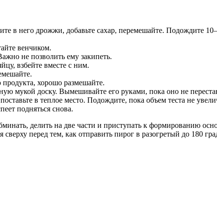
те в него дрожжи, добавьте сахар, перемешайте. Подождите 10–
тайте венчиком.
Важно не позволить ему закипеть.
йцу, взбейте вместе с ним.
емешайте.
о продукта, хорошо размешайте.
ную мукой доску. Вымешивайте его руками, пока оно не переста
ставьте в теплое место. Подождите, пока объем теста не увелич
спеет подняться снова.
бминать, делить на две части и приступать к формированию осно
сверху перед тем, как отправить пирог в разогретый до 180 гр