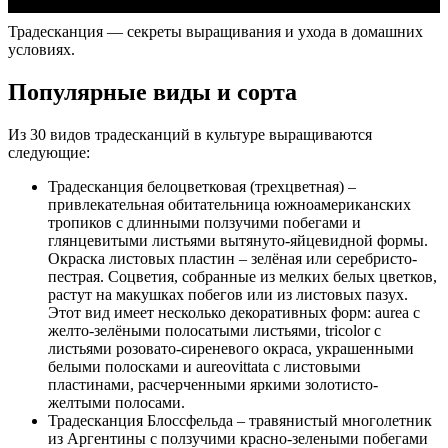
Традесканция — секреты выращивания и ухода в домашних
условиях.
Популярные виды и сорта
Из 30 видов традесканций в культуре выращиваются
следующие:
Традесканция белоцветковая (трехцветная) –
привлекательная обитательница южноамериканских
тропиков с длинными ползучими побегами и
глянцевитыми листьями вытянуто-яйцевидной формы.
Окраска листовых пластин – зелёная или серебристо-
пестрая. Соцветия, собранные из мелких белых цветков,
растут на макушках побегов или из листовых пазух.
Этот вид имеет несколько декоративных форм: aurea с
желто-зелёными полосатыми листьями, tricolor с
листьями розовато-сиреневого окраса, украшенными
белыми полосками и aureovittata с листовыми
пластинами, расчерченными яркими золотисто-
желтыми полосами.
Традесканция Блоссфельда – травянистый многолетник
из Аргентины с ползучими красно-зелеными побегами