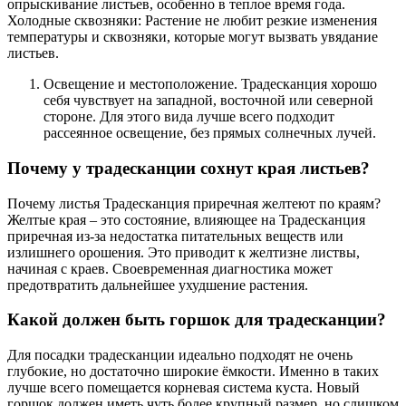
опрыскивание листьев, особенно в теплое время года.
Холодные сквозняки: Растение не любит резкие изменения
температуры и сквозняки, которые могут вызвать увядание
листьев.
Освещение и местоположение. Традесканция хорошо
себя чувствует на западной, восточной или северной
стороне. Для этого вида лучше всего подходит
рассеянное освещение, без прямых солнечных лучей.
Почему у традесканции сохнут края листьев?
Почему листья Традесканция приречная желтеют по краям?
Желтые края – это состояние, влияющее на Традесканция
приречная из-за недостатка питательных веществ или
излишнего орошения. Это приводит к желтизне листвы,
начиная с краев. Своевременная диагностика может
предотвратить дальнейшее ухудшение растения.
Какой должен быть горшок для традесканции?
Для посадки традесканции идеально подходят не очень
глубокие, но достаточно широкие ёмкости. Именно в таких
лучше всего помещается корневая система куста. Новый
горшок должен иметь чуть более крупный размер, но слишком