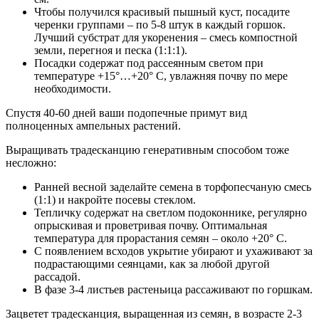
Чтобы получился красивый пышный куст, посадите
черенки группами – по 5-8 штук в каждый горшок.
Лучший субстрат для укоренения – смесь компостной
земли, перегноя и песка (1:1:1).
Посадки содержат под рассеянным светом при
температуре +15°…+20° C, увлажняя почву по мере
необходимости.
Спустя 40-60 дней ваши подопечные примут вид
полноценных ампельных растений.
Выращивать традесканцию генеративным способом тоже
несложно:
Ранней весной заделайте семена в торфопесчаную смесь
(1:1) и накройте посевы стеклом.
Тепличку содержат на светлом подоконнике, регулярно
опрыскивая и проветривая почву. Оптимальная
температура для прорастания семян – около +20° C.
С появлением всходов укрытие убирают и ухаживают за
подрастающими сеянцами, как за любой другой
рассадой.
В фазе 3-4 листьев растеньица рассаживают по горшкам.
Зацветет традесканция, выращенная из семян, в возрасте 2-3