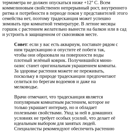
термометра не должен опускаться ниже +12° C. Всем
коммелиновым свойственен непрерывный рост, внутреннего
ритма и потребности в периоде покоя у представителей этого
семейства нет, поэтому традесканция может успешно
зимовать при комнатной температуре. В летние месяцы
горшок с растением желательно вынести на балкон или в сад
и устроить в защищенном от сквозняков месте.
Совет
: если у вас есть аквариум, поставьте рядом с
ним традесканцию и опустите её побеги так,
чтобы они образовали на поверхности воды
плотный зелёный коврик. Получившийся мини-
оазис станет оригинальным украшением комнаты.
За здоровье растения можете не переживать,
поскольку в природе традесканции предпочитают
селиться по берегам водоемов и даже на
мелководье.
Врачи отмечают, что традесканция является
популярным комнатным растением, которое не
только украшает интерьер, но и обладает
полезными свойствами. Уход за ней в домашних
условиях не требует особых усилий, что делает её
идеальным выбором для занятых людей.
Специалисты рекомендуют обеспечить растению