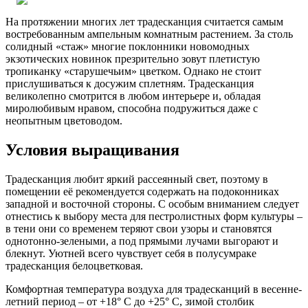
На протяжении многих лет традесканция считается самым
востребованным ампельным комнатным растением. За столь
солидный «стаж» многие поклонники новомодных
экзотических новинок презрительно зовут плетистую
тропиканку «старушечьим» цветком. Однако не стоит
прислушиваться к досужим сплетням. Традесканция
великолепно смотрится в любом интерьере и, обладая
миролюбивым нравом, способна подружиться даже с
неопытным цветоводом.
Условия выращивания
Традесканция любит яркий рассеянный свет, поэтому в
помещении её рекомендуется содержать на подоконниках
западной и восточной стороны. С особым вниманием следует
отнестись к выбору места для пестролистных форм культуры –
в тени они со временем теряют свои узоры и становятся
однотонно-зелеными, а под прямыми лучами выгорают и
блекнут. Уютней всего чувствует себя в полусумраке
традесканция белоцветковая.
Комфортная температура воздуха для традесканций в весенне-
летний период – от +18° C до +25° C, зимой столбик