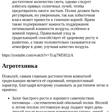
достаточное количество света, однако следует
избегать прямых солнечных лучей, чтобы
предотвратить ожоги листьев. Полив должен быть
регулярным, но умеренным, так как избыточная
влага может привести к гниению корней. Врачи
также подчеркивают важность поддержания
оптимальной влажности воздуха, особенно в
зимний период. Правильный уход за
традесканцией способствует её здоровому росту и
развитию, а также положительно сказывается на
атмосфере в доме, улучшая качество воздуха.
https://youtube.com/watch?v=Tcaj7M5H2zA
Агротехника
Пожалуй, самым главным достоинством комнатной
традесканции является её скромный, неприхотливый
характер, благодаря которому ухаживать за растением легко и
приятно:
Залог быстрого роста и хорошего самочувствия
питомицы – систематический обильный полив. Весной
и летом теплую отстоянную воду подают через день-
другой после высыхания поверхности грунта, зимой – с