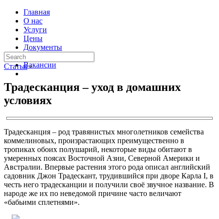
Главная
О нас
Услуги
Цены
Документы
Контакты
Вакансии
Статьи
›
Традесканция – уход в домашних
условиях
Традесканция – род травянистых многолетников семейства
коммелиновых, произрастающих преимущественно в
тропиках обоих полушарий, некоторые виды обитают в
умеренных поясах Восточной Азии, Северной Америки и
Австралии. Впервые растения этого рода описал английский
садовник Джон Традескант, трудившийся при дворе Карла I, в
честь него традесканции и получили своё звучное название. В
народе же их по неведомой причине часто величают
«бабьими сплетнями».