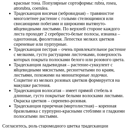
красные тона. Популярные сортоформы: rubra, rosea,
atrorubra, coerulea.
Традесканция висячая (зебровидная) – травянистое
многолетнее растение с голыми стелющимися или
свисающими побегами и широкими вытянуто-
яйцевидными листьями. По верхней стороне каждого
листа проходят 2 серебристо-белые полосы, изнанка –
однотонная, фиолетовая. Лепестки мелких цветков
сиреневые или пурпурные.
Традесканция пестрая – очень привлекательное растение
с мелкими, густо растущими листочками, поверхность
которых покрыта полосками белого или розового цвета.
Традесканция ладьевидная – растение-суккулент с
яйцевидными мясистыми, реснитчатыми по краям,
листьями, похожими на миниатюрные лодочки.
Соцветие из мелких розовых цветков формируется на
макушке растения.
Традесканция волосатая – имеет прямой стебель и
длинные, густо покрытые белыми волосками листьями.
Окраска цветков – сиренево-розовая.
Традесканция приречная (миртолистная) – коренная
бразильянка с пурпурно-красными стеблями и гладкими
полосатыми листьями.
Согласитесь, роль старомодного цветка традесканции