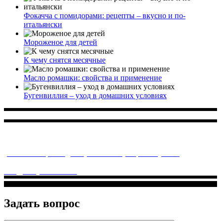
Фокачча с помидорами: рецепты – вкусно и по-
итальянски
Мороженое для детей
К чему снятся месячные
Масло ромашки: свойства и применение
Бугенвиллия – уход в домашних условиях
Многопрофильное медицинское учреждение, которое
заботится о детском здоровье и оказывает медицинские
услуги высочайшего качества.
ул. Святоозерская д. 15 (м. Выхино) мкр. Кожухово
(м. ул
Дмитриевского, м. Лухмановская)
info@solnyshkomed.ru
Задать вопрос