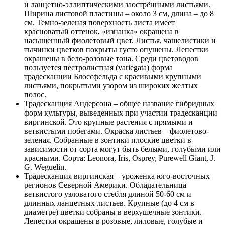
и ланцетно-эллиптическими заострёнными листьями.
Ширина листовой пластины – около 3 см, длина – до 8
см. Темно-зеленая поверхность листа имеет
красноватый оттенок, «изнанка» окрашена в
насыщенный фиолетовый цвет. Листья, чашелистики и
тычинки цветков покрыты густо опушены. Лепестки
окрашены в бело-розовые тона. Среди цветоводов
пользуется пестролистная (variegata) форма
традесканции Блоссфельда с красивыми крупными
листьями, покрытыми узором из широких желтых
полос.
Традесканция Андерсона – общее название гибридных
форм культуры, выведенных при участии традесканции
виргинской. Это крупные растения с прямыми и
ветвистыми побегами. Окраска листьев – фиолетово-
зеленая. Собранные в зонтики плоские цветки в
зависимости от сорта могут быть белыми, голубыми или
красными. Сорта: Leonora, Iris, Osprey, Purewell Giant, J.
G. Weguelin.
Традесканция виргинская – уроженка юго-восточных
регионов Северной Америки. Обладательница
ветвистого узловатого стебля длиной 50-60 см и
длинных ланцетных листьев. Крупные (до 4 см в
диаметре) цветки собраны в верхушечные зонтики.
Лепестки окрашены в розовые, лиловые, голубые и