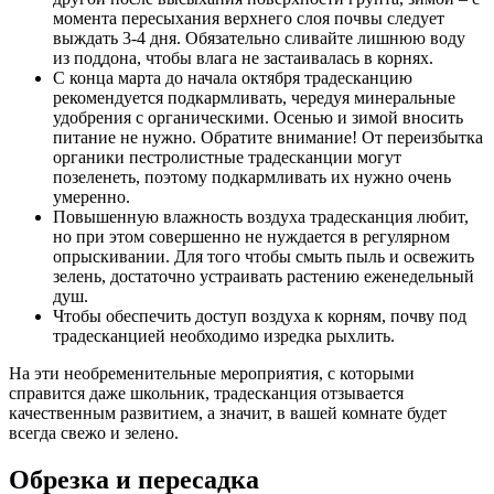
момента пересыхания верхнего слоя почвы следует
выждать 3-4 дня. Обязательно сливайте лишнюю воду
из поддона, чтобы влага не застаивалась в корнях.
С конца марта до начала октября традесканцию
рекомендуется подкармливать, чередуя минеральные
удобрения с органическими. Осенью и зимой вносить
питание не нужно. Обратите внимание! От переизбытка
органики пестролистные традесканции могут
позеленеть, поэтому подкармливать их нужно очень
умеренно.
Повышенную влажность воздуха традесканция любит,
но при этом совершенно не нуждается в регулярном
опрыскивании. Для того чтобы смыть пыль и освежить
зелень, достаточно устраивать растению еженедельный
душ.
Чтобы обеспечить доступ воздуха к корням, почву под
традесканцией необходимо изредка рыхлить.
На эти необременительные мероприятия, с которыми
справится даже школьник, традесканция отзывается
качественным развитием, а значит, в вашей комнате будет
всегда свежо и зелено.
Обрезка и пересадка