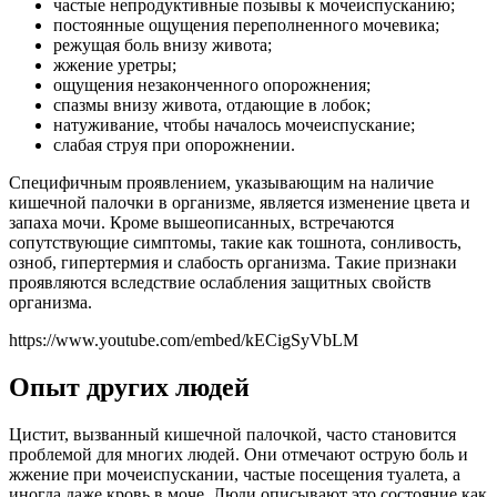
частые непродуктивные позывы к мочеиспусканию;
постоянные ощущения переполненного мочевика;
режущая боль внизу живота;
жжение уретры;
ощущения незаконченного опорожнения;
спазмы внизу живота, отдающие в лобок;
натуживание, чтобы началось мочеиспускание;
слабая струя при опорожнении.
Специфичным проявлением, указывающим на наличие
кишечной палочки в организме, является изменение цвета и
запаха мочи. Кроме вышеописанных, встречаются
сопутствующие симптомы, такие как тошнота, сонливость,
озноб, гипертермия и слабость организма. Такие признаки
проявляются вследствие ослабления защитных свойств
организма.
https://www.youtube.com/embed/kECigSyVbLM
Опыт других людей
Цистит, вызванный кишечной палочкой, часто становится
проблемой для многих людей. Они отмечают острую боль и
жжение при мочеиспускании, частые посещения туалета, а
иногда даже кровь в моче. Люди описывают это состояние как