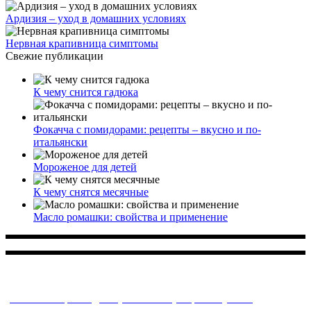
Ардизия – уход в домашних условиях
Нервная крапивница симптомы
Свежие публикации
К чему снится гадюка
Фокачча с помидорами: рецепты – вкусно и по-
итальянски
Мороженое для детей
К чему снятся месячные
Масло ромашки: свойства и применение
Многопрофильное медицинское учреждение, которое
заботится о детском здоровье и оказывает медицинские
услуги высочайшего качества.
ул. Святоозерская д. 15 (м. Выхино) мкр. Кожухово
(м. ул
Дмитриевского, м. Лухмановская)