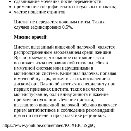
сдавливание мочевика после беременности;
применение специфических сексуальных практик;
частое ношение стрингов.
Цистит не передается половым путем. Таких
случаев зафиксировано 0,5%.
Мнение врачей:
Цистит, вызванный кишечной палочкой, является
распространенным заболеванием среди женщин.
Врачи отмечают, что данное состояние часто
возникает из-за неправильной гигиены, сбоя в
иммунной системе или нарушениями в
мочеполовой системе. Кишечная палочка, попадая
в мочевой пузырь, может вызвать воспаление и
дискомфорт. Важно обратиться к специалисту при
первых признаках цистита, таких как частое
мочеиспускание, боли внизу живота и жжение
при мочеиспускании. Лечение цистита,
вызванного кишечной палочкой, обычно включает
прием антибиотиков и соблюдение рекомендаций
врача по гигиене и профилактике рецидивов.
https://www.youtube.com/embed/KCXFJCuSghQ