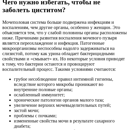
Чего нужно избегать, чтобы не
заболеть циститом?
Мочеполовая система больше подвержена инфекциям и
воспалениям, чем другие органы, особенно у женщин. Это
объясняется тем, что у слабой половины органы расположены
ниже. Причинами развития воспаления мочевого пузыря
является переохлаждение и инфекция. Патогенные
микроорганизмы неспособны надолго задерживаться на
слизистой, потому как урина обладает бактерицидными
свойствами и «смывает» их. Но некоторые условия приводят
к тому, что бактерии остаются и провоцируют
воспалительный процесс. Такими условиями считаются:
грубое несоблюдение правил интимной гигиены,
вследствие которого микробы проникают во
внутренние половые органы;
ослабленный иммунитет;
хронические патологии органов малого таза;
увеличение верхних мочевыделительных путей;
застой мочи;
проблемы с почками;
измененные свойства мочи в результате сахарного
диабета;