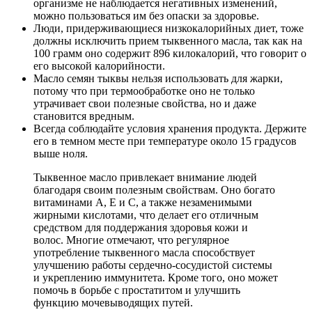
организме не наблюдается негативных изменений,
можно пользоваться им без опаски за здоровье.
Люди, придерживающиеся низкокалорийных диет, тоже
должны исключить прием тыквенного масла, так как на
100 грамм оно содержит 896 килокалорий, что говорит о
его высокой калорийности.
Масло семян тыквы нельзя использовать для жарки,
потому что при термообработке оно не только
утрачивает свои полезные свойства, но и даже
становится вредным.
Всегда соблюдайте условия хранения продукта. Держите
его в темном месте при температуре около 15 градусов
выше ноля.
Тыквенное масло привлекает внимание людей
благодаря своим полезным свойствам. Оно богато
витаминами A, E и C, а также незаменимыми
жирными кислотами, что делает его отличным
средством для поддержания здоровья кожи и
волос. Многие отмечают, что регулярное
употребление тыквенного масла способствует
улучшению работы сердечно-сосудистой системы
и укреплению иммунитета. Кроме того, оно может
помочь в борьбе с простатитом и улучшить
функцию мочевыводящих путей.