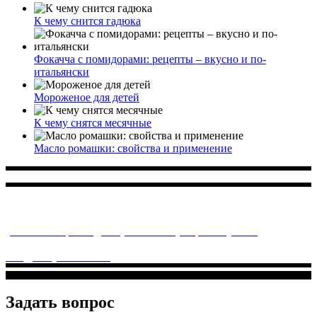
К чему снится гадюка
Фокачча с помидорами: рецепты – вкусно и по-
итальянски
Мороженое для детей
К чему снятся месячные
Масло ромашки: свойства и применение
Многопрофильное медицинское учреждение, которое
заботится о детском здоровье и оказывает медицинские
услуги высочайшего качества.
ул. Святоозерская д. 15 (м. Выхино) мкр. Кожухово
(м. ул
Дмитриевского, м. Лухмановская)
info@solnyshkomed.ru
Задать вопрос