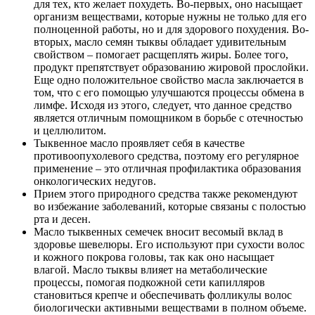
для тех, кто желает похудеть. Во-первых, оно насыщает
организм веществами, которые нужны не только для его
полноценной работы, но и для здорового похудения. Во-
вторых, масло семян тыквы обладает удивительным
свойством – помогает расщеплять жиры. Более того,
продукт препятствует образованию жировой прослойки.
Еще одно положительное свойство масла заключается в
том, что с его помощью улучшаются процессы обмена в
лимфе. Исходя из этого, следует, что данное средство
является отличным помощником в борьбе с отечностью
и целлюлитом.
Тыквенное масло проявляет себя в качестве
противоопухолевого средства, поэтому его регулярное
применение – это отличная профилактика образования
онкологических недугов.
Прием этого природного средства также рекомендуют
во избежание заболеваний, которые связаны с полостью
рта и десен.
Масло тыквенных семечек вносит весомый вклад в
здоровье шевелюры. Его используют при сухости волос
и кожного покрова головы, так как оно насыщает
влагой. Масло тыквы влияет на метаболические
процессы, помогая подкожной сети капилляров
становиться крепче и обеспечивать фолликулы волос
биологически активными веществами в полном объеме.