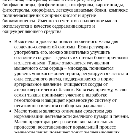
биофлавоноиды, фосфолипиды, токоферолы, каротиноиды,
фитостеролы, хлорофилл, легкоусваиваемые белки, комплекс
полиненасыщенных жирных кислот и другие
биокомпоненты. Именно за счет этого тыквенное масло
используется в качестве оздоравливающего и
общеукрепляющего средства.
Выяснена и доказана польза тыквенного масла для
сердечно-сосудистой системы. Если регулярно
употреблять его, можно значительно улучшить
состояние сосудов – сделать их стенки более прочными
и эластичными. Также отмечаются улучшения
мышечного слоя сердца – миокарда, понижается
уровень «плохого» холестерина, регулируется частота и
сила сердечного ритма, поддерживается в норме
артериальное давление, очищаются сосуды от
атеросклеротических бляшек. Ко всему прочему, масло
семян тыквы принимает участие в выработке
гемоглобина и защищает кровеносную систему от
негативного влияния свободных радикалов.
Масло тыквы является отличным средством для
нормализации деятельности желчного пузыря и печени.
Масло предотвращает развитие воспалительных
процессов; восстанавливает нормальный процесс
желчеотделения; повышает тонус желчевыводящих