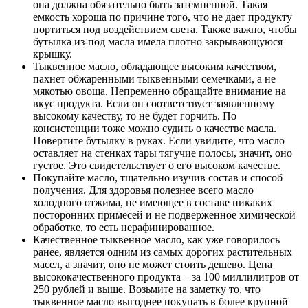
она должна обязательно быть затемненной. Такая
емкость хороша по причине того, что не дает продукту
портиться под воздействием света. Также важно, чтобы
бутылка из-под масла имела плотно закрывающуюся
крышку.
Тыквенное масло, обладающее высоким качеством,
пахнет обжаренными тыквенными семечками, а не
мякотью овоща. Непременно обращайте внимание на
вкус продукта. Если он соответствует заявленному
высокому качеству, то не будет горчить. По
консистенции тоже можно судить о качестве масла.
Повертите бутылку в руках. Если увидите, что масло
оставляет на стенках тары тягучие полосы, значит, оно
густое. Это свидетельствует о его высоком качестве.
Покупайте масло, тщательно изучив состав и способ
получения. Для здоровья полезнее всего масло
холодного отжима, не имеющее в составе никаких
посторонних примесей и не подверженное химической
обработке, то есть нерафинированное.
Качественное тыквенное масло, как уже говорилось
ранее, является одним из самых дорогих растительных
масел, а значит, оно не может стоить дешево. Цена
высококачественного продукта – за 100 миллилитров от
250 рублей и выше. Возьмите на заметку то, что
тыквенное масло выгоднее покупать в более крупной