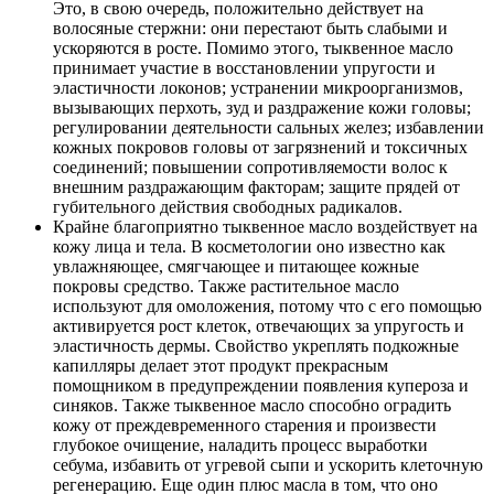
Это, в свою очередь, положительно действует на
волосяные стержни: они перестают быть слабыми и
ускоряются в росте. Помимо этого, тыквенное масло
принимает участие в восстановлении упругости и
эластичности локонов; устранении микроорганизмов,
вызывающих перхоть, зуд и раздражение кожи головы;
регулировании деятельности сальных желез; избавлении
кожных покровов головы от загрязнений и токсичных
соединений; повышении сопротивляемости волос к
внешним раздражающим факторам; защите прядей от
губительного действия свободных радикалов.
Крайне благоприятно тыквенное масло воздействует на
кожу лица и тела. В косметологии оно известно как
увлажняющее, смягчающее и питающее кожные
покровы средство. Также растительное масло
используют для омоложения, потому что с его помощью
активируется рост клеток, отвечающих за упругость и
эластичность дермы. Свойство укреплять подкожные
капилляры делает этот продукт прекрасным
помощником в предупреждении появления купероза и
синяков. Также тыквенное масло способно оградить
кожу от преждевременного старения и произвести
глубокое очищение, наладить процесс выработки
себума, избавить от угревой сыпи и ускорить клеточную
регенерацию. Еще один плюс масла в том, что оно