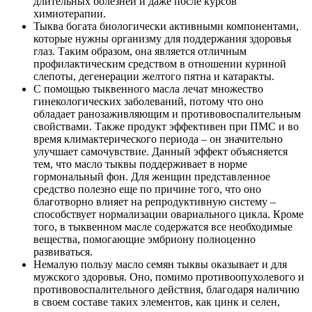
длительных болезней и даже после курсов
химиотерапии.
Тыква богата биологически активными компонентами,
которые нужны организму для поддержания здоровья
глаз. Таким образом, она является отличным
профилактическим средством в отношении куриной
слепоты, дегенерации желтого пятна и катаракты.
С помощью тыквенного масла лечат множество
гинекологических заболеваний, потому что оно
обладает ранозаживляющим и противовоспалительным
свойствами. Также продукт эффективен при ПМС и во
время климактерического периода – он значительно
улучшает самочувствие. Данный эффект объясняется
тем, что масло тыквы поддерживает в норме
гормональный фон. Для женщин представленное
средство полезно еще по причине того, что оно
благотворно влияет на репродуктивную систему –
способствует нормализации овариального цикла. Кроме
того, в тыквенном масле содержатся все необходимые
вещества, помогающие эмбриону полноценно
развиваться.
Немалую пользу масло семян тыквы оказывает и для
мужского здоровья. Оно, помимо противоопухолевого и
противовоспалительного действия, благодаря наличию
в своем составе таких элементов, как цинк и селен,