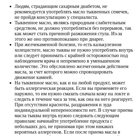
Людям, страдающим сахарным диабетом, не
рекомендуется употреблять масло тыквенных семечек,
не пройдя консультацию у специалиста.
Тыквенное масло, являясь природным слабительным
средством, не должно употребляться без перерывов, так
как может стать причиной разжижения стула. Из-за
этого же оно противопоказано при диарее.
При желчекаменной болезни, то есть калькулезном
холецистите, масло тыквы не нужно употреблять внутрь
или следует принимать с крайней осторожностью под
наблюдением врача и непременно в уменьшенном
количестве. Это обусловлено желчегонным действием
масла, за счет которого можно спровоцировать
движение камней.
На тыквенное масло, как и на любой продукт, может
быть аллергическая реакция. Если вы применяете его
наружно, то им нужно смазать сначала кожу на локте и
следить в течение часа за тем, как она на него реагирует.
При отсутствии красноты, раздражения и зуда
индивидуальной непереносимости нет. В случае приема
масла тыквы внутрь нужно следовать следующим
правилам: начинайте употребление продукта с
небольших доз, не принимая при этом никаких
вероятных аллергенов. Если после приема масла в