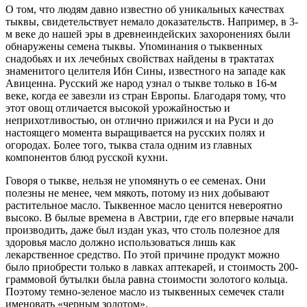
О том, что людям давно известно об уникальных качествах
тыквы, свидетельствует немало доказательств. Например, в 3-
м веке до нашей эры в древнеиндейских захоронениях были
обнаружены семена тыквы. Упоминания о тыквенных
снадобьях и их лечебных свойствах найдены в трактатах
знаменитого целителя Ибн Сины, известного на западе как
Авиценна. Русский же народ узнал о тыкве только в 16-м
веке, когда ее завезли из стран Европы. Благодаря тому, что
этот овощ отличается высокой урожайностью и
неприхотливостью, он отлично прижился и на Руси и до
настоящего момента выращивается на русских полях и
огородах. Более того, тыква стала одним из главных
компонентов блюд русской кухни.
Говоря о тыкве, нельзя не упомянуть о ее семенах. Они
полезны не менее, чем мякоть, потому из них добывают
растительное масло. Тыквенное масло ценится невероятно
высоко. В былые времена в Австрии, где его впервые начали
производить, даже был издан указ, что столь полезное для
здоровья масло должно использоваться лишь как
лекарственное средство. По этой причине продукт можно
было приобрести только в лавках аптекарей, и стоимость 200-
граммовой бутылки была равна стоимости золотого кольца.
Поэтому темно-зеленое масло из тыквенных семечек стали
именовать «черным золотом».