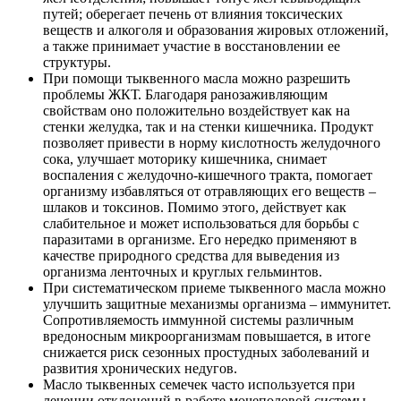
путей; оберегает печень от влияния токсических
веществ и алкоголя и образования жировых отложений,
а также принимает участие в восстановлении ее
структуры.
При помощи тыквенного масла можно разрешить
проблемы ЖКТ. Благодаря ранозаживляющим
свойствам оно положительно воздействует как на
стенки желудка, так и на стенки кишечника. Продукт
позволяет привести в норму кислотность желудочного
сока, улучшает моторику кишечника, снимает
воспаления с желудочно-кишечного тракта, помогает
организму избавляться от отравляющих его веществ –
шлаков и токсинов. Помимо этого, действует как
слабительное и может использоваться для борьбы с
паразитами в организме. Его нередко применяют в
качестве природного средства для выведения из
организма ленточных и круглых гельминтов.
При систематическом приеме тыквенного масла можно
улучшить защитные механизмы организма – иммунитет.
Сопротивляемость иммунной системы различным
вредоносным микроорганизмам повышается, в итоге
снижается риск сезонных простудных заболеваний и
развития хронических недугов.
Масло тыквенных семечек часто используется при
лечении отклонений в работе мочеполовой системы.