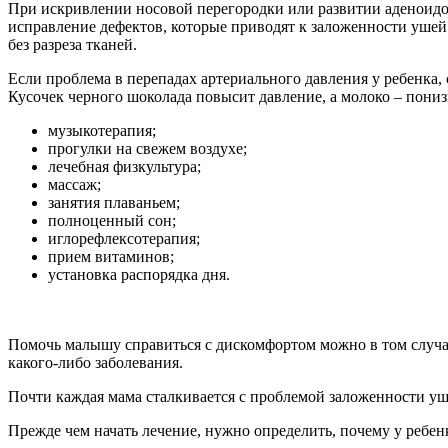
При искривлении носовой перегородки или развитии аденоидов
исправление дефектов, которые приводят к заложенности уше
без разреза тканей.
Если проблема в перепадах артериального давления у ребенка, 
Кусочек черного шоколада повысит давление, а молоко – пониз
музыкотерапия;
прогулки на свежем воздухе;
лечебная физкультура;
массаж;
занятия плаваньем;
полноценный сон;
иглорефлексотерапия;
прием витаминов;
установка распорядка дня.
Помочь малышу справиться с дискомфортом можно в том случае
какого-либо заболевания.
Почти каждая мама сталкивается с проблемой заложенности уш
Прежде чем начать лечение, нужно определить, почему у ребен