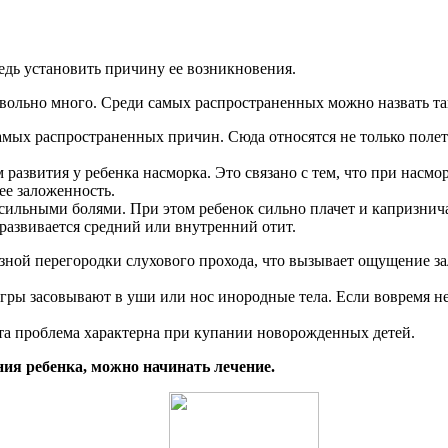
едь установить причину ее возникновения.
овольно много. Среди самых распространенных можно назвать та
амых распространенных причин. Сюда относятся не только полет
развития у ребенка насморка. Это связано с тем, что при насмо
ее заложенность.
сильными болями. При этом ребенок сильно плачет и капризнича
а развивается средний или внутренний отит.
зной перегородки слухового прохода, что вызывает ощущение за
гры засовывают в уши или нос инородные тела. Если вовремя не 
 эта проблема характерна при купании новорожденных детей.
ния ребенка, можно начинать лечение.