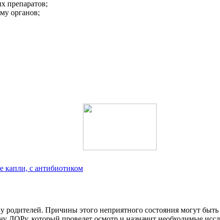
х препаратов;
му органов;
е капли, с антибиотиком
о у родителей. Причины этого неприятного состояния могут быть
чу ЛОРу, который проведет осмотр и назначит необходимые иссл