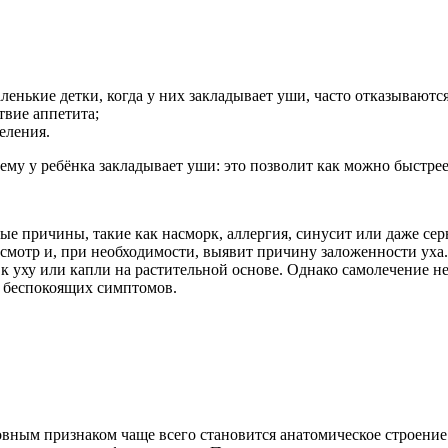
нькие детки, когда у них закладывает уши, часто отказываются
твие аппетита;
еления.
ему у ребёнка закладывает уши: это позволит как можно быстр
е причины, такие как насморк, аллергия, синусит или даже се
осмотр и, при необходимости, выявит причину заложенности ух
 к уху или капли на растительной основе. Однако самолечение н
и беспокоящих симптомов.
ным признаком чаще всего становится анатомическое строение 