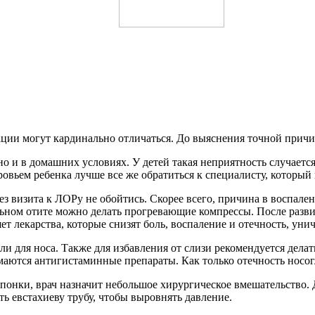
уации могут кардинально отличаться. До выяснения точной прич
 и в домашних условиях. У детей такая неприятность случается
овьем ребенка лучше все же обратиться к специалисту, который 
 без визита к ЛОРу не обойтись. Скорее всего, причина в воспа
льном отите можно делать прогревающие компрессы. После разви
т лекарства, которые снизят боль, воспаление и отечность, уни
 для носа. Также для избавления от слизи рекомендуется делат
аются антигистаминные препараты. Как только отечность носогл
понки, врач назначит небольшое хирургическое вмешательство. 
 евстахиеву трубу, чтобы выровнять давление.