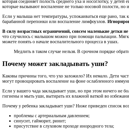
которая соединяет полость среднего уха и носоглотку, у дете
которые вызывают воспаление не только носовой полости, но и
Если у малыша нет температуры, успокаиваться еще рано, так 
барабанной перепонки или воспаление лимфоузлов.
Игнориров
В силу возрастных ограничений, совсем маленькие детки н
что случилось с малышом можно при помощи пальпации. Мягки
можете понять о начале воспалительного процесса в ушах.
Медлить в таком случае нельзя. В срочном порядке обрати
Почему может закладывать уши?
Каковы причины того, что ухо заложило? Их немало. Дети част
могут провоцировать воспаление на фоне ослабленного иммун
Если у вашего чада закладывает уши, но при этом ничего не б
гигиены и мыть уши, вытирать их влажной ваткой во избежани
Почему у ребенка закладывает уши? Ниже приведен список в
проблемы с артериальным давлением;
синусит, гайморит, ринит;
присутствие в слуховом проходе инородного тела;