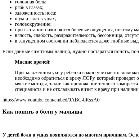
головная боль;
рябь в глазах;
заложенность носа;
шум и звон в ушах;
головокружение;
при глотании начинаются болевые ощущения, поэтому мале
вялость, слабость, раздражительность, бессонница, отсутс
в запущенном состоянии наблюдаются даже гнойные выд
Если данные симптомы налицо, нужно постараться понять, поч
Мнение врачей:
При заложенном ухе у ребенка важно учитывать возможны
необходимо обратиться к врачу ЛОРу, который проведет 
мягкие методы, такие как приложение теплого компресса
специалиста и не откладывать визит к врачу при наличи
https://www.youtube.com/embed/0ABC-bRsxA0
Как понять о боли у малыша
У детей боли в ушах появляются по многим причинам.
Основ