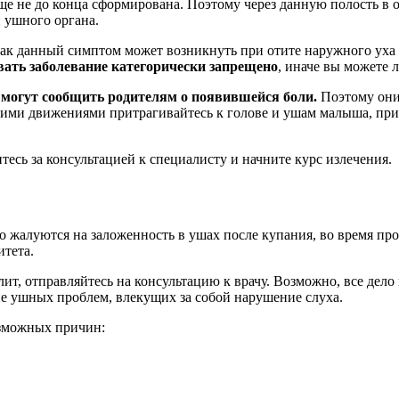
й еще не до конца сформирована. Поэтому через данную полость 
 ушного органа.
как данный симптом может возникнуть при отите наружного уха 
ать заболевание категорически запрещено
, иначе вы можете
е могут сообщить родителям о появившейся боли.
Поэтому они 
ми движениями притрагивайтесь к голове и ушам малыша, при э
тесь за консультацией к специалисту и начните курс излечения.
о жалуются на заложенность в ушах после купания, во время про
итета.
олит, отправляйтесь на консультацию к врачу. Возможно, все де
е ушных проблем, влекущих за собой нарушение слуха.
озможных причин: