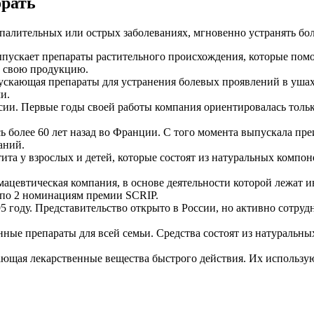
рать
палительных или острых заболеваниях, мгновенно устранять б
ыпускает препараты растительного происхождения, которые помог
а свою продукцию.
ускающая препараты для устранения болевых проявлений в ушах.
и.
ссии. Первые годы своей работы компания ориентировалась тольк
ь более 60 лет назад во Франции. С того момента выпускала пр
аний.
тита у взрослых и детей, которые состоят из натуральных компо
мацевтическая компания, в основе деятельности которой лежат
ы по 2 номинациям премии SCRIP.
995 году. Представительство открыто в России, но активно сотр
ные препараты для всей семьи. Средства состоят из натуральн
ющая лекарственные вещества быстрого действия. Их используют