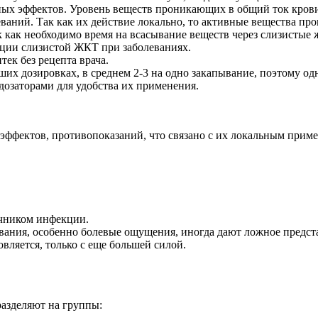
ых эффектов. Уровень веществ проникающих в общий ток крови 
аний. Так как их действие локально, то активные вещества пр
к как необходимо время на всасывание веществ через слизистые
ции слизистой ЖКТ при заболеваниях.
тек без рецепта врача.
х дозировках, в среднем 2-3 на одно закапывание, поэтому одн
дозаторами для удобства их применения.
ффектов, противопоказаний, что связано с их локальным прим
очником инфекции.
ания, особенно болевые ощущения, иногда дают ложное предст
овляется, только с еще большей силой.
разделяют на группы: