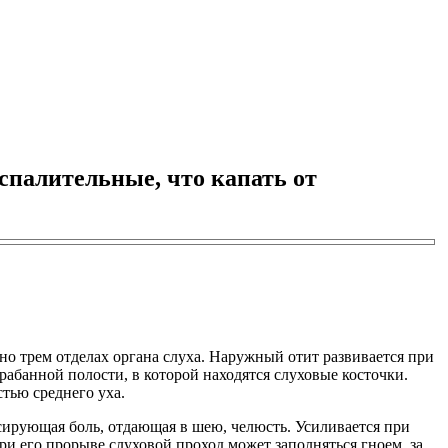
спалительные, что капать от
но трем отделах органа слуха. Наружный отит развивается при
рабанной полости, в которой находятся слуховые косточки.
тью среднего уха.
сирующая боль, отдающая в шею, челюсть. Усиливается при
и его прорыве слуховой проход может заполняться гноем, за