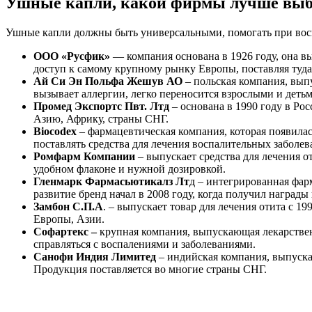
Ушные капли, какой фирмы лучше выб
Ушные капли должны быть универсальными, помогать при вос
ООО «Русфик»
— компания основана в 1926 году, она в
доступ к самому крупному рынку Европы, поставляя туд
Ай Си Эн Польфа Жешув АО
– польская компания, вып
вызывает аллергии, легко переносится взрослыми и детьм
Промед Экспортс Пвт. Лтд
– основана в 1990 году в Ро
Азию, Африку, страны СНГ.
Biocodex
– фармацевтическая компания, которая появилас
поставлять средства для лечения воспалительных заболев
Ромфарм Компании
– выпускает средства для лечения о
удобном флаконе и нужной дозировкой.
Гленмарк Фармасьютикалз Лт
д – интегрированная фар
развитие бренд начал в 2008 году, когда получил наград
Замбон С.П.А
. – выпускает товар для лечения отита с 1
Европы, Азии.
Софартекс –
крупная компания, выпускающая лекарствен
справляться с воспалениями и заболеваниями.
Санофи Индия Лимитед
– индийская компания, выпуска
Продукция поставляется во многие страны СНГ.