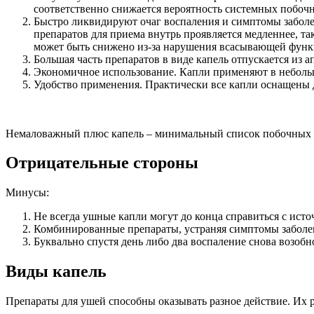
соответственно снижается вероятность системных побочн
Быстро ликвидируют очаг воспаления и симптомы заболев
препаратов для приема внутрь проявляется медленнее, та
может быть снижено из-за нарушения всасывающей функ
Большая часть препаратов в виде капель отпускается из ап
Экономичное использование. Капли применяют в небольши
Удобство применения. Практически все капли оснащены 
Немаловажный плюс капель – минимальный список побочных э
Отрицательные стороны
Минусы:
Не всегда ушные капли могут до конца справиться с ист
Комбинированные препараты, устраняя симптомы заболев
Буквально спустя день либо два воспаление снова возобн
Виды капель
Препараты для ушей способны оказывать разное действие. Их 