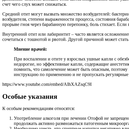
счет чего слух может снижаться.
Средний отит могут вызвать множество возбудителей: бактерии
возбудителя, степени выраженности процесса, состояния бараб
прорыве гноя через барабанную перепонку, боль стихает. Если 
Внутренний отит или лабиринтит – часто является осложнением
сочетаться с тошнотой и рвотой. Другой причиной может стать
Мнение врачей:
При воспалении и отите у взрослых ушные капли с обез
недорогие, но эффективные капли, содержащие анестетик
помнить, что самолечение может быть опасным, поэтому
инструкцию по применению и не пропускать регулярные 
https://www.youtube.com/embed/AIhXAZsqC9I
Особые указания
К особым рекомендациям относятся:
Употребление алкоголя при лечении Отофой не запрещено
продолжать активно размножаться патогенным микроорган
Необходимо учесть, что спиртные напитки негативно вли