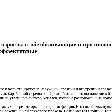
 взрослых: обезболивающие и противово
е эффективные
 Его классифицируют на наружный, средний и внутренний соглас
, до барабанной перепонки. Средний отит – это воспаление в ба
ий внутреннюю систему каналов, которые расположены за полос
мы уха, через которые попадает инфекция. Его симптомы: пуль
 раковины или слухового прохода. Если имеется гнойник, то пр