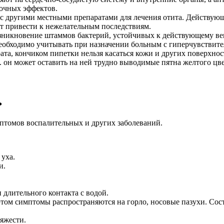
бочных эффектов.
с другими местными препаратами для лечения отита. Действующ
т привести к нежелательным последствиям.
никновение штаммов бактерий, устойчивых к действующему вещ
необходимо учитывать при назначении больным с гиперчувствите
а, кончиком пипетки нельзя касаться кожи и других поверхнос
к. он может оставить на ней трудно выводимые пятна желтого цве
ь
птомов воспалительных и других заболеваний.
уха.
и.
 длительного контакта с водой.
ом симптомы распространяются на горло, носовые пазухи. Сост
яжести.