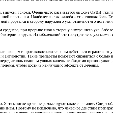
, вирусы, грибки. Очень часто развивается на фоне ОРВИ, грип
анной перепонки. Наиболее частая жалоба – стреляющая боль. Е
гной прорвался в сторону наружного уха, отмечают его истечение
 среднего, при прорыве гноя в сторону внутреннего уха. Забол
 бактерии, вирусы. Из заболеваний отит внутреннего уха может
боливающим и противовоспалительным действием играют важную
 и антибиотик. Такие препараты помогают справиться с болью и
 перед использованием ушных капель необходимо проконсультиро
приемы, чтобы достичь наилучшего эффекта от лечения.
. Хотя многие врачи не рекомендуют такое сочетание. Спирт об
измам. Поэтому не исключено, что лечебное действие препарата
яют на сердечно-сосудистую систему и внутренние органы, а ан