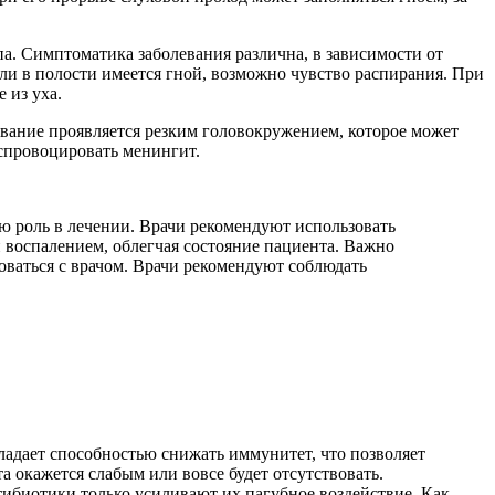
па. Симптоматика заболевания различна, в зависимости от
сли в полости имеется гной, возможно чувство распирания. При
 из уха.
евание проявляется резким головокружением, которое может
 спровоцировать менингит.
 роль в лечении. Врачи рекомендуют использовать
 воспалением, облегчая состояние пациента. Важно
ваться с врачом. Врачи рекомендуют соблюдать
ладает способностью снижать иммунитет, что позволяет
 окажется слабым или вовсе будет отсутствовать.
тибиотики только усиливают их пагубное воздействие. Как