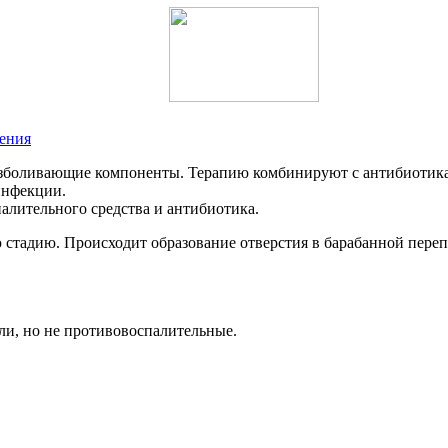
дения
безболивающие компоненты. Терапию комбинируют с антибиотик
инфекции.
палительного средства и антибиотика.
стадию. Происходит образование отверстия в барабанной переп
и, но не противовоспалительные.