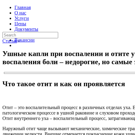
Главная
О нас
Услуги
Цены
Документы
Контакты
Вакансии
Статьи
›
Ушные капли при воспалении и отите у
воспаления боли – недорогие, но самы
Что такое отит и как он проявляется
Отит – это воспалительный процесс в различных отделах уха.
патологическом процессе в ушной раковине и слуховом проходе
Отит внутреннего уха – воспалительный процесс, затрагивающ
Наружный отит чаще вызывают механические, химические трав
движении челюсти. Внешне отмечается покраснение кожи ушной