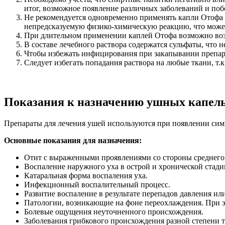
итог, возможное появление различных заболеваний и по
Не рекомендуется одновременно применять капли Отофа 
непредсказуемую физико-химическую реакцию, что може
При длительном применении каплей Отофа возможно воз
В составе лечебного раствора содержатся сульфаты, что 
Чтобы избежать инфицирования при закапывании препарат
Следует избегать попадания раствора на любые ткани, т.
Показания к назначению ушных капел
Препараты для лечения ушей используются при появлении сим
Основные показания для назначения:
Отит с выраженными проявлениями со стороны среднего 
Воспаление наружного уха в острой и хронической стади
Катаральная форма воспаления уха.
Инфекционный воспалительный процесс.
Развитие воспаление в результате перепадов давления или
Патологии, возникающие на фоне переохлаждения. При эт
Болевые ощущения неуточненного происхождения.
Заболевания грибкового происхождения разной степени т