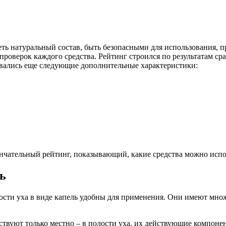
еть натуральный состав, быть безопасными для использования, 
роверок каждого средства. Рейтинг строился по результатам ср
ывались еще следующие дополнительные характеристики:
тельный рейтинг, показывающий, какие средства можно использ
ь
ости уха в виде капель удобны для применения. Они имеют мно
йствуют только местно – в полости уха, их действующие компон