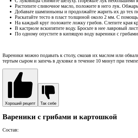
С луковицы снимите шелуху. Порежьте лук небольшими 
Растопите сливочное масло, положите в него лук. Обжарьт
Добавьте шампиньоны и продолжайте жарить их до тех по
Раскатайте тесто в пласт толщиной около 2 мм. С помощ
На каждый круг положите ложку грибов. Слепите края кр
В кастрюле вскипятите воду. Бросьте в нее лавровый лист
По одному опустите в кипящую воду вареники с грибами. 
Вареники можно подавать к столу, смазав их маслом или обвал
тертым сыром и запечь в духовке в течение 10 минут при темпе
Хороший рецепт
Так себе
Вареники с грибами и картошкой
Состав: