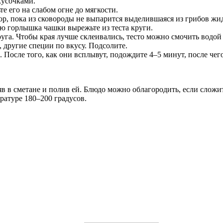
кусочками.
е его на слабом огне до мягкости.
р, пока из сковороды не выпарится выделившаяся из грибов жид
ью горлышка чашки вырежьте из теста круги.
уга. Чтобы края лучше склеивались, тесто можно смочить водой 
, другие специи по вкусу. Подсолите.
После того, как они всплывут, подождите 4–5 минут, после чег
яв в сметане и полив ей. Блюдо можно облагородить, если слож
ратуре 180–200 градусов.