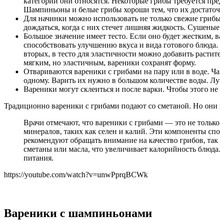
категории они относятся. Некоторые грибы требуется пре
Шампиньоны и белые грибы хороши тем, что их достаточн
Для начинки можно использовать не только свежие грибы
дождаться, когда с них стечет лишняя жидкость. Сушеные 
Большое значение имеет тесто. Если оно будет жестким, в
способствовать улучшению вкуса и вида готового блюда. Д
вторых, в тесто для эластичности можно добавить растите
мягким, но эластичным, вареники сохранят форму.
Отвариваются вареники с грибами на пару или в воде. Ча
одному. Варить их нужно в большом количестве воды. Лу
Вареники могут склеиться и после варки. Чтобы этого не
Традиционно вареники с грибами подают со сметаной. Но они 
Врачи отмечают, что вареники с грибами — это не только
минералов, таких как селен и калий. Эти компоненты с
рекомендуют обращать внимание на качество грибов, так
сметаны или масла, что увеличивает калорийность блюда
питания.
https://youtube.com/watch?v=unwPprqBCWk
Вареники с шампиньонами