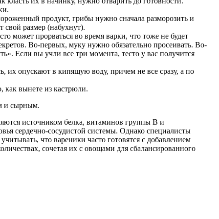
к класть их в начинку, нужно отварить до готовности.
ки.
мороженный продукт, грибы нужно сначала разморозить и
т свой размер (набухнут).
сто может прорваться во время варки, что тоже не будет
секретов. Во-первых, муку нужно обязательно просеивать. Во-
ь». Если вы учли все три момента, тесто у вас получится
, их опускают в кипящую воду, причем не все сразу, а по
, как вынете из кастрюли.
м и сырным.
вляются источником белка, витаминов группы B и
овья сердечно-сосудистой системы. Однако специалисты
учитывать, что вареники часто готовятся с добавлением
оличествах, сочетая их с овощами для сбалансированного