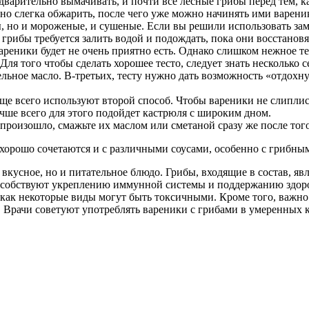
дварительно вымачивать, и почти все лесные грибы перед тем, ка
о слегка обжарить, после чего уже можно начинять ими варени
, но и мороженые, и сушеные. Если вы решили использовать за
грибы требуется залить водой и подождать, пока они восстановя
ареники будет не очень приятно есть. Однако слишком нежное те
ля того чтобы сделать хорошее тесто, следует знать несколько 
льное масло. В-третьих, тесту нужно дать возможность «отдохнут
ще всего используют второй способ. Чтобы вареники не слиплись
чше всего для этого подойдет кастрюля с широким дном.
 произошло, смажьте их маслом или сметаной сразу же после того
хорошо сочетаются и с различными соусами, особенно с грибны
 вкусное, но и питательное блюдо. Грибы, входящие в состав, я
пособствуют укреплению иммунной системы и поддержанию здор
 как некоторые виды могут быть токсичными. Кроме того, важно 
. Врачи советуют употреблять вареники с грибами в умеренных к