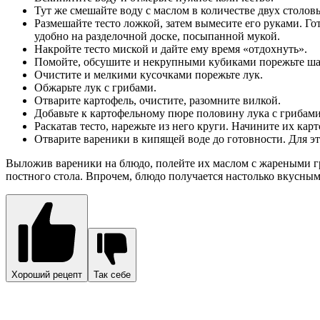
Тут же смешайте воду с маслом в количестве двух столовы
Размешайте тесто ложкой, затем вымесите его руками. Г
удобно на разделочной доске, посыпанной мукой.
Накройте тесто миской и дайте ему время «отдохнуть».
Помойте, обсушите и некрупными кубиками порежьте ш
Очистите и мелкими кусочками порежьте лук.
Обжарьте лук с грибами.
Отварите картофель, очистите, разомните вилкой.
Добавьте к картофельному пюре половину лука с грибами
Раскатав тесто, нарежьте из него круги. Начините их ка
Отварите вареники в кипящей воде до готовности. Для э
Выложив вареники на блюдо, полейте их маслом с жареными гр
постного стола. Впрочем, блюдо получается настолько вкусным, 
Хороший рецепт
Так себе