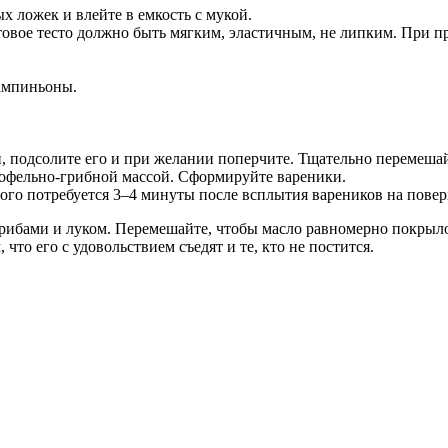
х ложек и влейте в емкость с мукой.
отовое тесто должно быть мягким, эластичным, не липким. При 
ампиньоны.
, подсолите его и при желании поперчите. Тщательно перемешай
ртофельно-грибной массой. Сформируйте вареники.
того потребуется 3–4 минуты после всплытия вареников на повер
ибами и луком. Перемешайте, чтобы масло равномерно покрыло 
что его с удовольствием съедят и те, кто не постится.