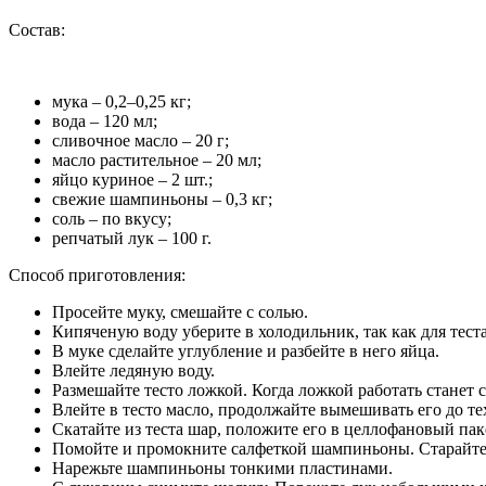
Состав:
мука – 0,2–0,25 кг;
вода – 120 мл;
сливочное масло – 20 г;
масло растительное – 20 мл;
яйцо куриное – 2 шт.;
свежие шампиньоны – 0,3 кг;
соль – по вкусу;
репчатый лук – 100 г.
Способ приготовления:
Просейте муку, смешайте с солью.
Кипяченую воду уберите в холодильник, так как для тест
В муке сделайте углубление и разбейте в него яйца.
Влейте ледяную воду.
Размешайте тесто ложкой. Когда ложкой работать станет
Влейте в тесто масло, продолжайте вымешивать его до тех
Скатайте из теста шар, положите его в целлофановый паке
Помойте и промокните салфеткой шампиньоны. Старайтесь
Нарежьте шампиньоны тонкими пластинами.