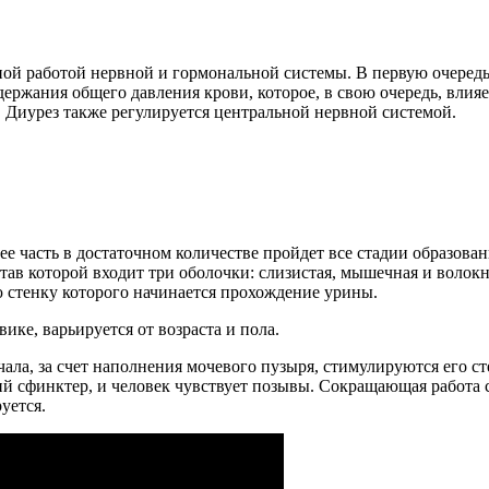
ой работой нервной и гормональной системы. В первую очеред
ддержания общего давления крови, которое, в свою очередь, вли
. Диурез также регулируется центральной нервной системой.
е часть в достаточном количестве пройдет все стадии образовани
тав которой входит три оболочки: слизистая, мышечная и волок
 стенку которого начинается прохождение урины.
ике, варьируется от возраста и пола.
ала, за счет наполнения мочевого пузыря, стимулируются его с
ний сфинктер, и человек чувствует позывы. Сокращающая работ
уется.