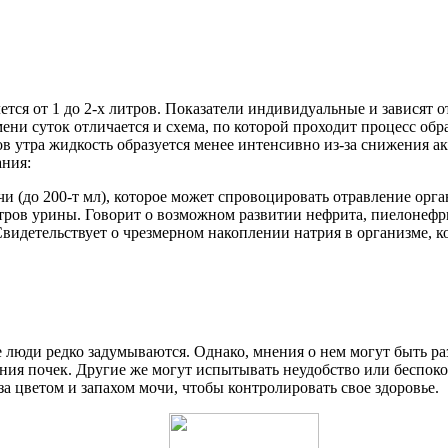
тся от 1 до 2-х литров. Показатели индивидуальные и зависят от 
мени суток отличается и схема, по которой проходит процесс обр
асов утра жидкость образуется менее интенсивно из-за снижения
ания:
 (до 200-т мл), которое может спровоцировать отравление орга
тров урины. Говорит о возможном развитии нефрита, пиелонефри
идетельствует о чрезмерном накоплении натрия в организме, к
е люди редко задумываются. Однако, мнения о нем могут быть р
ия почек. Другие же могут испытывать неудобство или беспокой
а цветом и запахом мочи, чтобы контролировать свое здоровье.