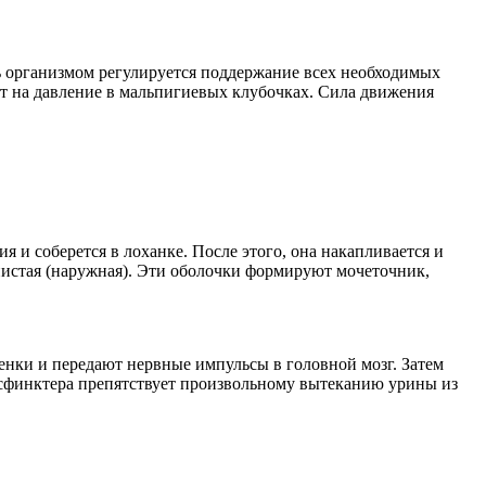
ь организмом регулируется поддержание всех необходимых
яет на давление в мальпигиевых клубочках. Сила движения
я и соберется в лоханке. После этого, она накапливается и
нистая (наружная). Эти оболочки формируют мочеточник,
тенки и передают нервные импульсы в головной мозг. Затем
а сфинктера препятствует произвольному вытеканию урины из