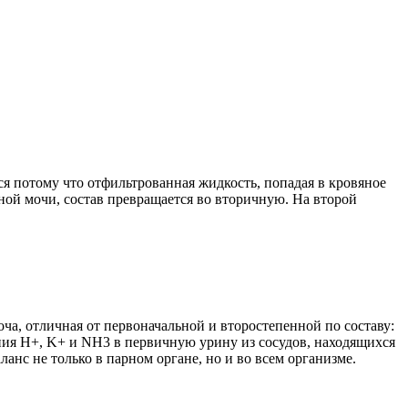
ся потому что отфильтрованная жидкость, попадая в кровяное
чной мочи, состав превращается во вторичную. На второй
оча, отличная от первоначальной и второстепенной по составу:
ения H+, K+ и NH3 в первичную урину из сосудов, находящихся
нс не только в парном органе, но и во всем организме.