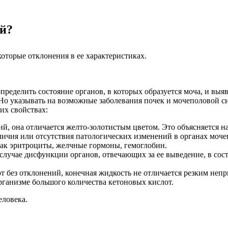
ий?
оторые отклонения в ее характеристиках.
пределить состояние органов, в которых образуется моча, и вы
Но указывать на возможные заболевания почек и мочеполовой си
их свойствах:
ий, она отличается желто-золотистым цветом. Это объясняется
личия или отсутствия патологических изменений в органах моче
как эритроциты, желчные гормоны, гемоглобин.
 случае дисфункции органов, отвечающих за ее выведение, в со
без отклонений, конечная жидкость не отличается резким непр
рганизме большого количества кетоновых кислот.
еловека.