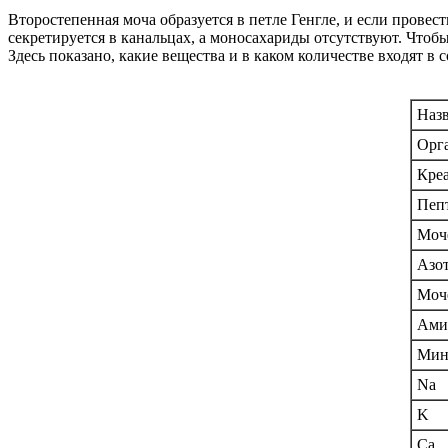
Второстепенная моча образуется в петле Генгле, и если провес
секретируется в канальцах, а моносахариды отсутствуют. Чтобы
Здесь показано, какие вещества и в каком количестве входят в 
Назв
Орг
Кре
Пеп
Моч
Азо
Моче
Ами
Мин
Na
K
Ca