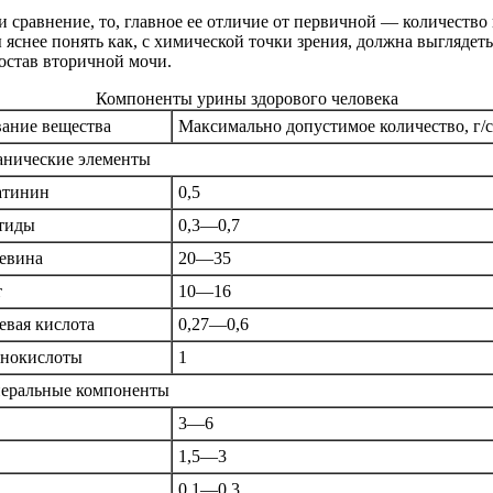
ти сравнение, то, главное ее отличие от первичной — количество
 яснее понять как, с химической точки зрения, должна выглядеть
состав вторичной мочи.
Компоненты урины здорового человека
ание вещества
Максимально допустимое количество, г/
анические элементы
атинин
0,5
тиды
0,3—0,7
евина
20—35
т
10—16
вая кислота
0,27—0,6
нокислоты
1
еральные компоненты
3—6
1,5—3
0,1—0,3