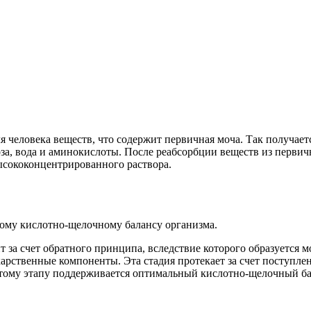
я человека веществ, что содержит первичная моча. Так получает
коза, вода и аминокислоты. После реабсорбции веществ из перви
высококонцентрированного раствора.
ому кислотно-щелочному балансу организма.
 за счет обратного принципа, вследствие которого образуется м
карственные компоненты. Эта стадия протекает за счет поступл
тому этапу поддерживается оптимальный кислотно-щелочный бала