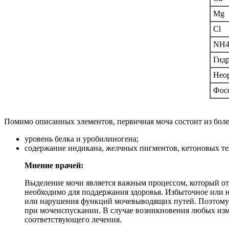
Mg
Cl
NH
Гид
Неор
Фос
Помимо описанных элементов, первичная моча состоит из более
уровень белка и уробилиногена;
содержание индикана, желчных пигментов, кетоновых те
Мнение врачей:
Выделение мочи является важным процессом, который отр
необходимо для поддержания здоровья. Избыточное или н
или нарушения функций мочевыводящих путей. Поэтому в
при мочеиспускании. В случае возникновения любых изме
соответствующего лечения.