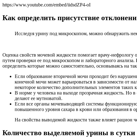
https://www.youtube.com/embed/iidsdZP4-oI
Как определить присутствие отклонен
Исследуя урину под микроскопом, можно обнаружить нек
Оценка свойств мочевой жидкости помогает врачу-нефрологу о
путем проверки ее под микроскопом и лабораторного анализа. 
определить которые можно самостоятельно, основываясь на так
Если образование вторичной мочи проходит без нарушен
конечной мочи может варьироваться в зависимости от на
некоторое количество дополнительных элементов таких 
В норме у человека на выходе прозрачная жидкость. Но в
делают ее мутноватой.
Если все органы мочевыводящей системы функционируют 
повышенного уровня сахара в крови или образования в о
На свойства выводимой жидкости также влияет рацион ч
Количество выделяемой урины в сутки