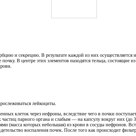
бцию и секрецию. В результате каждой из них осуществляется и
очку. В центре этих элементов находятся тельца, состоящие из
крови.
прослеживаться лейкоциты.
енных клеток через нефроны, вследствие чего в почки поступае
х частиц парного органа и слабым — на капсулу вокруг них (до 3
ми (масса которых небольшая) из крови в сосуды нефронов. Вст
идетельство воспаления почек. После того как происходит фильт