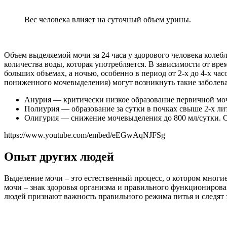
Вес человека влияет на суточный объем урины.
Объем выделяемой мочи за 24 часа у здорового человека колебле
количества воды, которая употребляется. В зависимости от вре
больших объемах, а ночью, особенно в период от 2-х до 4-х ч
пониженного мочевыделения) могут возникнуть такие заболев
Анурия — критически низкое образование первичной мочи
Полиурия — образование за сутки в почках свыше 2-х ли
Олигурия — снижение мочевыделения до 800 мл/сутки. Св
https://www.youtube.com/embed/eEGwAqNJFSg
Опыт других людей
Выделение мочи – это естественный процесс, о котором многи
мочи – знак здоровья организма и правильного функционирован
людей признают важность правильного режима питья и следят з