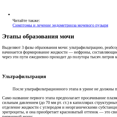
Читайте также:
Симптомы и лечение эндометриоза мочевого пузыря
Этапы образования мочи
Выделяют 3 фазы образования мочи: ультрафильтрацию, реабсор
начинается формирование жидкости — нефроны, составляющие п
через эти пути ежедневно проходит до полутора тысяч литров 
Ультрафильтрация
После ультрафильтрационного этапа в урине не должны 
Само название первого этапа предполагает просачивание плазм
сильным давлением (до 70 мм рт. ст.) в капиллярах структурны
отделение жидкости с углеродом и неорганическими субстанция
эритроциты, и она приобретает красноватый оттенок — это св
первичной мочи: