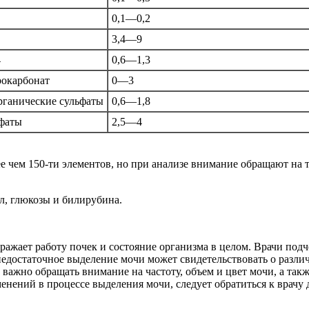
0,1—0,2
3,4—9
4
0,6—1,3
рокарбонат
0—3
ганические сульфаты
0,6—1,8
фаты
2,5—4
 чем 150-ти элементов, но при анализе внимание обращают на та
л, глюкозы и билирубина.
ажает работу почек и состояние организма в целом. Врачи подч
едостаточное выделение мочи может свидетельствовать о различн
ажно обращать внимание на частоту, объем и цвет мочи, а так
нений в процессе выделения мочи, следует обратиться к врачу 