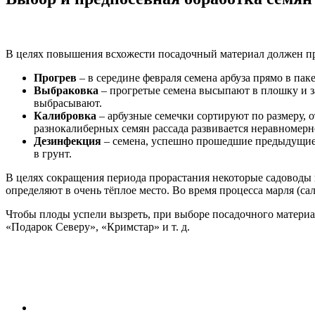
В целях повышения всхожести посадочный материал должен пр
Прогрев
– в середине февраля семена арбуза прямо в пак
Выбраковка
– прогретые семена высыпают в плошку и з
выбрасывают.
Калибровка
– арбузные семечки сортируют по размеру, о
разнокалиберных семян рассада развивается неравномерно
Дезинфекция
– семена, успешно прошедшие предыдущие 
в грунт.
В целях сокращения периода прорастания некоторые садоводы 
определяют в очень тёплое место. Во время процесса марля (с
Чтобы плоды успели вызреть, при выборе посадочного материал
«Подарок Северу», «Кримстар» и т. д.