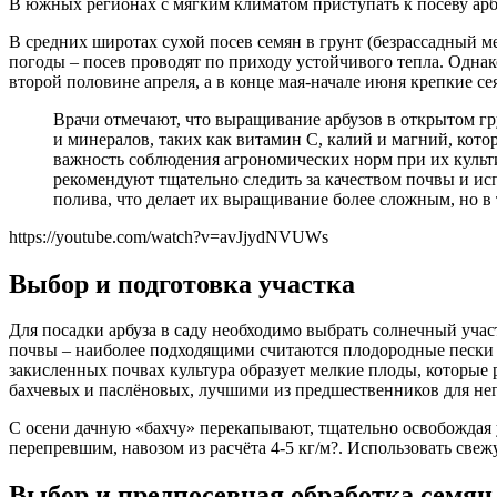
В южных регионах с мягким климатом приступать к посеву арбуз
В средних широтах сухой посев семян в грунт (безрассадный ме
погоды – посев проводят по приходу устойчивого тепла. Однак
второй половине апреля, а в конце мая-начале июня крепкие с
Врачи отмечают, что выращивание арбузов в открытом гр
и минералов, таких как витамин C, калий и магний, ко
важность соблюдения агрономических норм при их культи
рекомендуют тщательно следить за качеством почвы и исп
полива, что делает их выращивание более сложным, но в
https://youtube.com/watch?v=avJjydNVUWs
Выбор и подготовка участка
Для посадки арбуза в саду необходимо выбрать солнечный уча
почвы – наиболее подходящими считаются плодородные пески и 
закисленных почвах культура образует мелкие плоды, которые 
бахчевых и паслёновых, лучшими из предшественников для не
С осени дачную «бахчу» перекапывают, тщательно освобождая у
перепревшим, навозом из расчёта 4-5 кг/м?. Использовать св
Выбор и предпосевная обработка семян