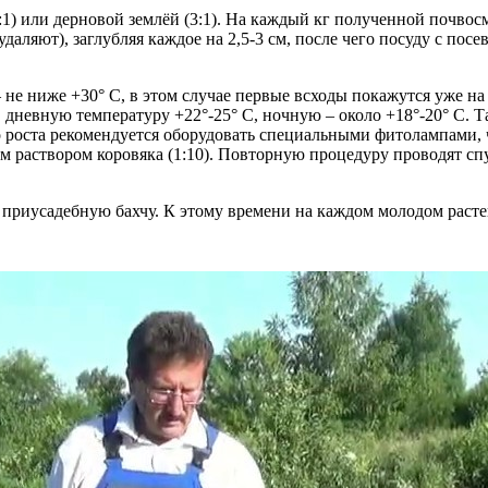
) или дерновой землёй (3:1). На каждый кг полученной почвосмес
даляют), заглубляя каждое на 2,5-3 см, после чего посуду с п
 не ниже +30° C, в этом случае первые всходы покажутся уже на
дневную температуру +22°-25° C, ночную – около +18°-20° C. Т
 роста рекомендуется оборудовать специальными фитолампами, ч
раствором коровяка (1:10). Повторную процедуру проводят спус
 приусадебную бахчу. К этому времени на каждом молодом расте