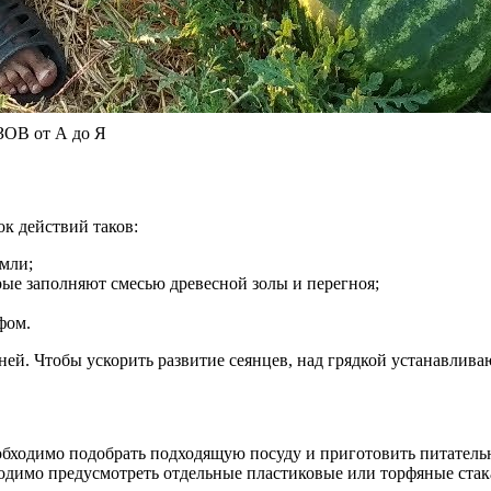
В от А до Я
к действий таков:
емли;
ые заполняют смесью древесной золы и перегноя;
фом.
ней. Чтобы ускорить развитие сеянцев, над грядкой устанавлив
обходимо подобрать подходящую посуду и приготовить питательны
бходимо предусмотреть отдельные пластиковые или торфяные стак