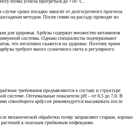
нту почва успела прогреться до +16° C.
м случае сроки посадки зависят от долгосрочного прогноза
рассадным методом. Посев семян на рассаду проводят во
ным для здоровья. Арбузы содержат множество витаминов
ю иммунной системы. Однако специалисты подчеркивают
ов, что негативно скажется на здоровье. Поэтому врачи
арбузы требуют много солнечного света и регулярного
рьёзные требования предъявляются к составу и структуре
й системе. Оптимальные показатели pH – от 6,5 до 7,0. В
ами севооборота арбуз не рекомендуется высаживать после
После механической обработки почву заправляют старым, хорошо
ть растений к опасным грибковым инфекциям.