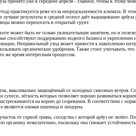
а принято уже в середине апреля – главное, чтобы к этому моме
тод) практикуется реже из-за непредсказуемости климата. В это
о лучшие результаты в средней полосе даёт выращивание арбуза 
еянцы можно переносить в открытый грунт.
унте может быть не только увлекательным занятием, но и полез
торые способствуют поддержанию водного баланса и укреплени
вации. Неправильный уход может привести к накоплению нитрат
ользовать органические удобрения. Также стоит учитывать, что 
 то же время интересным процессом.
сток, максимально защищённый от холодных сквозных ветров. Се
супеси, лёгкость которых позволяет хорошо развиваться корнево
растрескиваются на корню до созревания. В соответствии с норм
го являются озимая пшеница и люцерна.
часток от сорной травы, соседства с которой арбуз не любит. 
ежую органику нежелательно, поскольку она снижает устойчивос