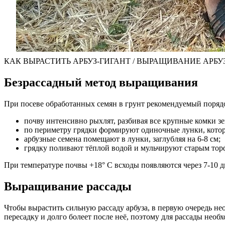
КАК ВЫРАСТИТЬ АРБУЗ-ГИГАНТ / ВЫРАЩИВАНИЕ АРБУЗО
Безрассадный метод выращивания
При посеве обработанных семян в грунт рекомендуемый порядо
почву интенсивно рыхлят, разбивая все крупные комки з
по периметру грядки формируют одиночные лунки, котор
арбузные семена помещают в лунки, заглубляя на 6-8 см;
грядку поливают тёплой водой и мульчируют старым тор
При температуре почвы +18° C всходы появляются через 7-10 д
Выращивание рассады
Чтобы вырастить сильную рассаду арбуза, в первую очередь не
пересадку и долго болеет после неё, поэтому для рассады нео