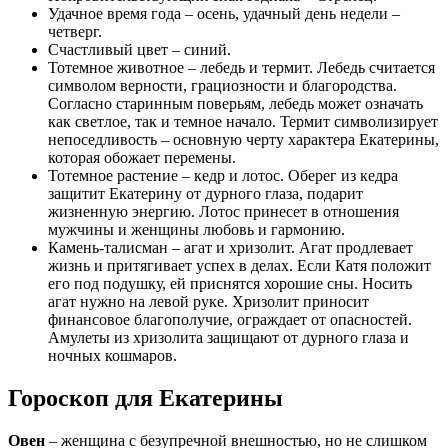
Удачное время года – осень, удачный день недели –
четверг.
Счастливый цвет – синий.
Тотемное животное – лебедь и термит. Лебедь считается
символом верности, грациозности и благородства.
Согласно старинным поверьям, лебедь может означать
как светлое, так и темное начало. Термит символизирует
непоседливость – основную черту характера Екатерины,
которая обожает перемены.
Тотемное растение – кедр и лотос. Оберег из кедра
защитит Екатерину от дурного глаза, подарит
жизненную энергию. Лотос принесет в отношения
мужчины и женщины любовь и гармонию.
Камень-талисман – агат и хризолит. Агат продлевает
жизнь и притягивает успех в делах. Если Катя положит
его под подушку, ей приснятся хорошие сны. Носить
агат нужно на левой руке. Хризолит приносит
финансовое благополучие, ограждает от опасностей.
Амулеты из хризолита защищают от дурного глаза и
ночных кошмаров.
Гороскоп для Екатерины
Овен
– женщина с безупречной внешностью, но не слишком