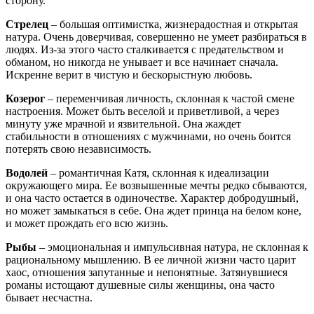
сторону.
Стрелец
– большая оптимистка, жизнерадостная и открытая
натура. Очень доверчивая, совершенно не умеет разбираться в
людях. Из-за этого часто сталкивается с предательством и
обманом, но никогда не унывает и все начинает сначала.
Искренне верит в чистую и бескорыстную любовь.
Козерог
– переменчивая личность, склонная к частой смене
настроения. Может быть веселой и приветливой, а через
минуту уже мрачной и язвительной. Она жаждет
стабильности в отношениях с мужчинами, но очень боится
потерять свою независимость.
Водолей
– романтичная Катя, склонная к идеализации
окружающего мира. Ее возвышенные мечты редко сбываются,
и она часто остается в одиночестве. Характер добродушный,
но может замыкаться в себе. Она ждет принца на белом коне,
и может прождать его всю жизнь.
Рыбы
– эмоциональная и импульсивная натура, не склонная к
рациональному мышлению. В ее личной жизни часто царит
хаос, отношения запутанные и непонятные. Затянувшиеся
романы истощают душевные силы женщины, она часто
бывает несчастна.