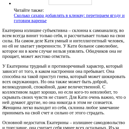
Читайте также:
Сколько сахара добавлять в клюкву: перетираем ягоду и
готовим варенье
Екатерина излишне субъективна – склонна к самоанализу, во
всем всегда винит только себя, и рассчитывает только на свои
силы. На самом деле Катя умный и интеллигентный человек,
но ей не хватает уверенности. У Кати больное самолюбие,
которое ни в коем случае нельзя уязвлять. Обидчиков она не
прощает, может жестоко отмстить.
У Екатерины трудный и противоречивый характер, который
зависит от того, в каком настроении она пребывает. Она
способна на такой приступ гнева, который может шокировать
всех окружающих. Но она также может быть доброй,
великодушной, спокойной, даже величественной. С
коллективом ладит хорошо, но если кого-то невзлюбит, то
скрывать своих чувств не станет. Для Кати очень важно, что о
ней думают другие, но она никогда в этом не сознается.
Женщина легко выходит из себя, склонна любое замечание
принимать на свой счет и сильно от этого страдать.
Основной недостаток Екатерины – излишнее самодовольство
и тщеславие, она считает себя умнее всех остальных. Из-за