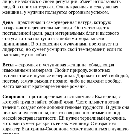
лицо, не заботясь о своей репутации. Умеет использовать
людей в своих интересах. Очень красивая и сексуальная
женщина, у мужчин пользуется огромным успехом.
Дева
– практичная и самоуверенная натура, которую
раздражают нерешительные люди. Она четко идет к
поставленной цели, ради материальных благ и высокого
статуса готова поступиться любыми моральными
принципами. В отношении с мужчинами претендует на
лидерство, но сумеет усмирить свой темперамент, если по-
настоящему полюбит.
Весы
– скромная и уступчивая женщина, обладающая
изысканными манерами. Любит природу, животных,
путешествия и шумные вечеринки. Дорожит своей свободой,
поэтому замуж выходит поздно, либо не выходит вообще.
Часто заводит кратковременные романы.
Скорпион
– противоречивая и вспыльчивая Екатерина, с
которой трудно найти общий язык. Часто плывет против
течения, создает себе дополнительные трудности. В душе она
нежная и чувственная, но это совершенно незаметно под
маской экстравагантности. Ей нужен терпеливый мужчина,
который сумеет раскрыть ее как женщину. С возрастом
характер Екатерины-Скорпиона может измениться в лучшую