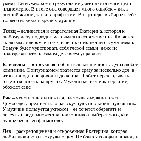
умная. Ей нужно все и сразу, она не умеет двигаться к цели
планомерно. В итоге она совершает много ошибок – как в
личной жизни, так и в профессии. В партнеры выбирает себе
только сильных и зрелых мужчин.
Телец
– деликатная и старательная Екатерина, которая к
любому делу подходит максимально ответственно. Является
скрытым лидером, в том числе и в отношении с мужчинами.
Ее муж будет чувствовать себя главой семьи, даже не
подозревая, кто на самом деле всем управляет.
Близнецы
– остроумная и общительная личность, душа любой
компании. С энтузиазмом хватается сразу за несколько дел, в
итоге ни одно не доводит до конца. Любит перекладывать
ответственность на других. Мужчин меняет как перчатки,
обожает секс.
Рак
– чувственная и нежная, настоящая мужнина жена.
Домоседка, предпочитающая скучную, но стабильную жизнь.
У мужчин пользуется успехом – ее хочется оберегать и
лелеять. Среди множества поклонников выберет того, кто
лучше беспечен финансово.
Лев
– раскрепощенная и откровенная Екатерина, которая
любит шокировать окружающих. Не боится говорить правду в