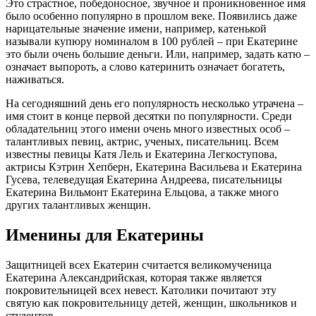
Это страстное, победоносное, звучное и проникновенное имя
было особенно популярно в прошлом веке. Появились даже
нарицательные значение имени, например, катенькой
называли купюру номиналом в 100 рублей – при Екатерине
это были очень большие деньги. Или, например, задать катю –
означает выпороть, а слово катеринить означает богатеть,
наживаться.
На сегодняшний день его популярность несколько утрачена –
имя стоит в конце первой десятки по популярности. Среди
обладательниц этого имени очень много известных особ –
талантливых певиц, актрис, ученых, писательниц. Всем
известны певицы Катя Лель и Екатерина Легкоступова,
актрисы Кэтрин Хепберн, Екатерина Васильева и Екатерина
Гусева, телеведущая Екатерина Андреева, писательницы
Екатерина Вильмонт Екатерина Ельцова, а также много
других талантливых женщин.
Именины для Екатерины
Защитницей всех Екатерин считается великомученица
Екатерина Александрийская, которая также является
покровительницей всех невест. Католики почитают эту
святую как покровительницу детей, женщин, школьников и
студентов.