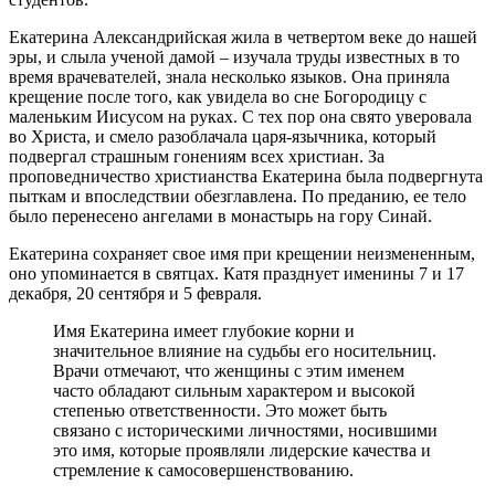
Екатерина Александрийская жила в четвертом веке до нашей
эры, и слыла ученой дамой – изучала труды известных в то
время врачевателей, знала несколько языков. Она приняла
крещение после того, как увидела во сне Богородицу с
маленьким Иисусом на руках. С тех пор она свято уверовала
во Христа, и смело разоблачала царя-язычника, который
подвергал страшным гонениям всех христиан. За
проповедничество христианства Екатерина была подвергнута
пыткам и впоследствии обезглавлена. По преданию, ее тело
было перенесено ангелами в монастырь на гору Синай.
Екатерина сохраняет свое имя при крещении неизмененным,
оно упоминается в святцах. Катя празднует именины 7 и 17
декабря, 20 сентября и 5 февраля.
Имя Екатерина имеет глубокие корни и
значительное влияние на судьбы его носительниц.
Врачи отмечают, что женщины с этим именем
часто обладают сильным характером и высокой
степенью ответственности. Это может быть
связано с историческими личностями, носившими
это имя, которые проявляли лидерские качества и
стремление к самосовершенствованию.