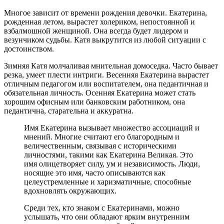
Многое зависит от времени рождения девочки. Екатерина,
рожденная летом, вырастет холериком, непостоянной и
взбалмошной женщиной. Она всегда будет лидером и
везунчиком судьбы. Катя выкрутится из любой ситуации с
достоинством.
Зимняя Катя молчаливая мнительная домоседка. Часто бывает
резка, умеет плести интриги. Весенняя Екатерина вырастет
отличным педагогом или воспитателем, она педантичная и
обязательная личность. Осенняя Екатерина может стать
хорошим офисным или банковским работником, она
педантична, старательна и аккуратна.
Имя Екатерина вызывает множество ассоциаций и
мнений. Многие считают его благородным и
величественным, связывая с историческими
личностями, такими как Екатерина Великая. Это
имя олицетворяет силу, ум и независимость. Люди,
носящие это имя, часто описываются как
целеустремленные и харизматичные, способные
вдохновлять окружающих.
Среди тех, кто знаком с Екатеринами, можно
услышать, что они обладают ярким внутренним