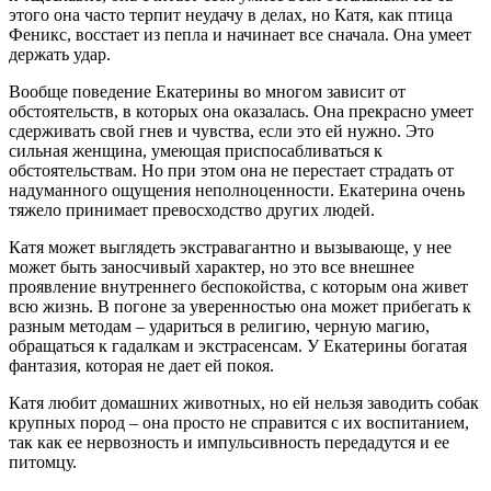
этого она часто терпит неудачу в делах, но Катя, как птица
Феникс, восстает из пепла и начинает все сначала. Она умеет
держать удар.
Вообще поведение Екатерины во многом зависит от
обстоятельств, в которых она оказалась. Она прекрасно умеет
сдерживать свой гнев и чувства, если это ей нужно. Это
сильная женщина, умеющая приспосабливаться к
обстоятельствам. Но при этом она не перестает страдать от
надуманного ощущения неполноценности. Екатерина очень
тяжело принимает превосходство других людей.
Катя может выглядеть экстравагантно и вызывающе, у нее
может быть заносчивый характер, но это все внешнее
проявление внутреннего беспокойства, с которым она живет
всю жизнь. В погоне за уверенностью она может прибегать к
разным методам – удариться в религию, черную магию,
обращаться к гадалкам и экстрасенсам. У Екатерины богатая
фантазия, которая не дает ей покоя.
Катя любит домашних животных, но ей нельзя заводить собак
крупных пород – она просто не справится с их воспитанием,
так как ее нервозность и импульсивность передадутся и ее
питомцу.