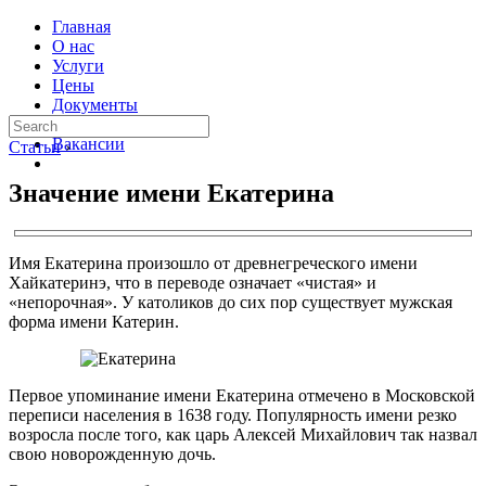
Главная
О нас
Услуги
Цены
Документы
Контакты
Вакансии
Статьи
›
Значение имени Екатерина
Имя Екатерина произошло от древнегреческого имени
Хайкатеринэ, что в переводе означает «чистая» и
«непорочная». У католиков до сих пор существует мужская
форма имени Катерин.
Первое упоминание имени Екатерина отмечено в Московской
переписи населения в 1638 году. Популярность имени резко
возросла после того, как царь Алексей Михайлович так назвал
свою новорожденную дочь.