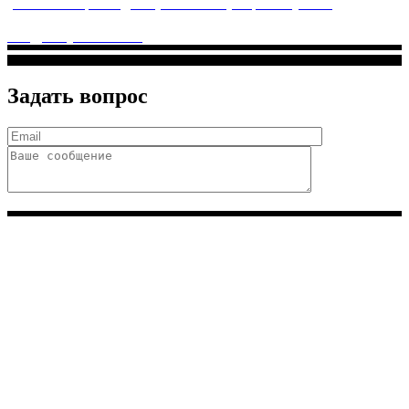
ул. Святоозерская д. 15 (м. Выхино) мкр. Кожухово
(м. ул
Дмитриевского, м. Лухмановская)
info@solnyshkomed.ru
Задать вопрос