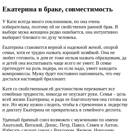
Екатерина в браке, совместимость
У Кати всегда много поклонников, но она очень
избирательна, поэтому ей не свойственен ранний брак. В
выборе мужа женщина редко ошибается, она интуитивно
выбирает близкого по духу человека.
Екатерина становится верной и надежной женой, опорой
семьи, хотя ее трудно назвать хорошей хозяйкой. Она не
любит готовить, и дом ее тоже нельзя назвать образцовым, да
и детей она воспитывать чаще всего не умеет. В семье
претендует на роль лидера, но если надо, умеет находить
компромиссы. Мужу будет постоянно напоминать, что ему
достался настоящий бриллиант.
Катя со свойственным ей достоинством переживает все
семейные трудности, никогда не опускает руки. Семья – цель
всей жизни Екатерины, и ради ее благополучия она готова на
все. Но мужу нужно следить, чтобы в стремлении к лидерству
и диктату Екатерина не превратилась в семейного деспота.
Удачный брачный союз возможен с мужчинами по имени
Анатолий, Виталий, Денис, Петр, Павел, Семен и Антон.
Избегать следует союза с Виктором, Яковом, Николаем,