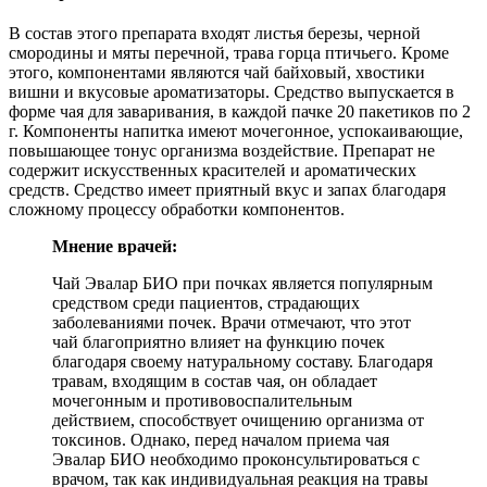
В состав этого препарата входят листья березы, черной
смородины и мяты перечной, трава горца птичьего. Кроме
этого, компонентами являются чай байховый, хвостики
вишни и вкусовые ароматизаторы. Средство выпускается в
форме чая для заваривания, в каждой пачке 20 пакетиков по 2
г. Компоненты напитка имеют мочегонное, успокаивающие,
повышающее тонус организма воздействие. Препарат не
содержит искусственных красителей и ароматических
средств. Средство имеет приятный вкус и запах благодаря
сложному процессу обработки компонентов.
Мнение врачей:
Чай Эвалар БИО при почках является популярным
средством среди пациентов, страдающих
заболеваниями почек. Врачи отмечают, что этот
чай благоприятно влияет на функцию почек
благодаря своему натуральному составу. Благодаря
травам, входящим в состав чая, он обладает
мочегонным и противовоспалительным
действием, способствует очищению организма от
токсинов. Однако, перед началом приема чая
Эвалар БИО необходимо проконсультироваться с
врачом, так как индивидуальная реакция на травы