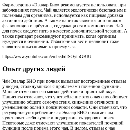
Фармсредство «Эвалар Био» рекомендуется использовать при
заболеваниях почек. Чай является экологически безопасным и
полезным для организма, используется как пищевая добавка
активного действия. А также напиток является источником
флавоноидов и арбутина, содержащихся в компонентах. Чай
для почек следует пить в качестве дополнительной терапии. А
также препарат рекомендуют принимать, когда организм
нуждается в очищении. Избыточный вес и целлюлит тоже
являются показаниями к приему чая.
https://www.youtube.com/embed/dfSOytbGBIU
Опыт других людей
Чай Эвалар БИО при почках вызывает восторженные отзывы
у людей, столкнувшихся с проблемами почечной функции.
Многие отмечают его мягкое действие и приятный вкус.
Пациенты отмечают, что употребление этого чая способствует
улучшению общего самочувствия, снижению отечности и
уменьшению болей в поясничной области. Они отмечают, что
регулярное употребление чая Эвалар БИО помогает им
чувствовать себя лучше и поддерживать здоровье почек.
Некоторые даже отмечают улучшение показателей почечной
функции после приема этого чая. В целом, отзывы о чае