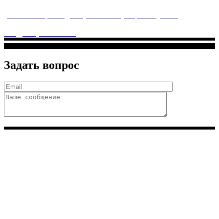
услуги высочайшего качества.
ул. Святоозерская д. 15 (м. Выхино) мкр. Кожухово
(м. ул
Дмитриевского, м. Лухмановская)
info@solnyshkomed.ru
Задать вопрос