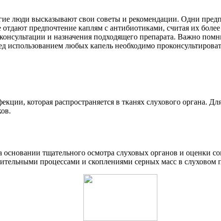
огие люди высказывают свои советы и рекомендации. Одни предп
же отдают предпочтение каплям с антибиотиками, считая их бол
 консультации и назначения подходящего препарата. Важно помн
ред использованием любых капель необходимо проконсультироват
екции, которая распространяется в тканях слухового органа. Дл
ов.
а основании тщательного осмотра слуховых органов и оценки с
лительными процессами и скоплениями серных масс в слуховом п