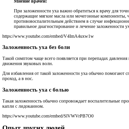
Мнение врачей:
При заложенности уха важно обратиться к врачу для точ
содержащие мягкие масла или мочегонные компоненты, ч
противовоспалительным действием в случае инфекционног
правильное диагностирование и лечение заложенности 
https://www.youtube.com/embed/V4ImA4uxw1w
Заложенность уха без боли
Такой симптом чаще всего появляется при перепадах давления и
движения звуковых волн.
Для избавления от такой заложенности уха обычно помогают 
проход, а в нос.
Заложенность уха с болью
Такая заложенность обычно сопровождает воспалительные проце
капли с лидокаином.
https://www.youtube.com/embed/SlVWVrPB7O0
Опыт других людей