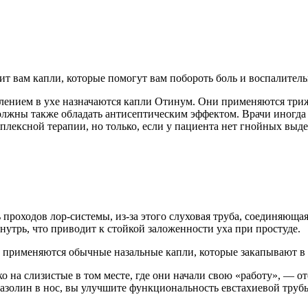
ит вам капли, которые помогут вам побороть боль и воспалител
алением в ухе назначаются капли Отинум. Они применяются триж
лжны также обладать антисептическим эффектом. Врачи иногда 
плексной терапии, но только, если у пациента нет гнойных выд
проходов лор-системы, из-за этого слуховая труба, соединяющая
нутрь, что приводит к стойкой заложенности уха при простуде.
, применяются обычные назальные капли, которые закапывают в 
 на слизистые в том месте, где они начали свою «работу», — о
лазолин в нос, вы улучшите функциональность евстахиевой трубы