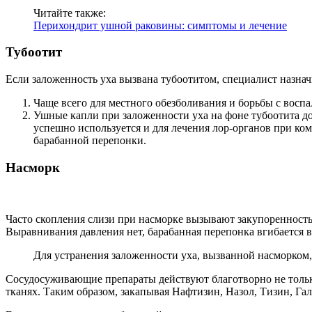
Читайте также:
Перихондрит ушной раковины: симптомы и лечение
Тубоотит
Если заложенность уха вызвана тубоотитом, специалист назнач
Чаще всего для местного обезболивания и борьбы с восп
Ушные капли при заложенности уха на фоне тубоотита до
успешно используется и для лечения лор-органов при ком
барабанной перепонки.
Насморк
Часто скопления слизи при насморке вызывают закупоренность 
Выравнивания давления нет, барабанная перепонка вгибается в
Для устранения заложенности уха, вызванной насморком
Сосудосуживающие препараты действуют благотворно не только
тканях. Таким образом, закапывая Нафтизин, Назол, Тизин, Га