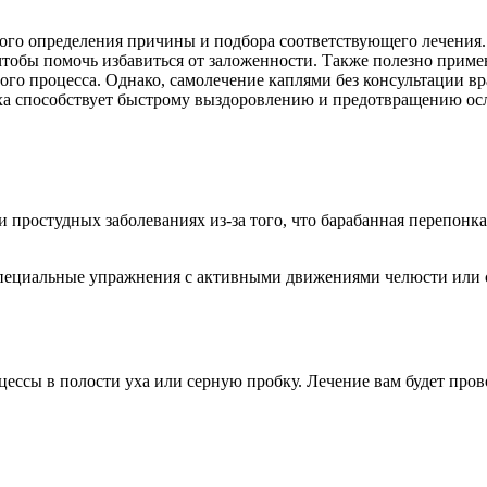
ного определения причины и подбора соответствующего лечения
тобы помочь избавиться от заложенности. Также полезно приме
о процесса. Однако, самолечение каплями без консультации вр
уха способствует быстрому выздоровлению и предотвращению о
 простудных заболеваниях из-за того, что барабанная перепонка 
специальные упражнения с активными движениями челюсти или с
ссы в полости уха или серную пробку. Лечение вам будет провод