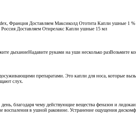
dex, Франция Доставляем Максиколд Ототита Капли ушные 1 % +
, Россия Доставляем Отирелакс Капли ушные 15 мл
ржите дыханиеНадавите руками на уши несколько разВозьмите к
досуживающими препаратами. Это капли для носа, которые выз
ащают слух.
 день, благодаря чему действующие вещества феназон и лидокаи
е воспаления в ушной раковине. Устранение ощущения дискомфо