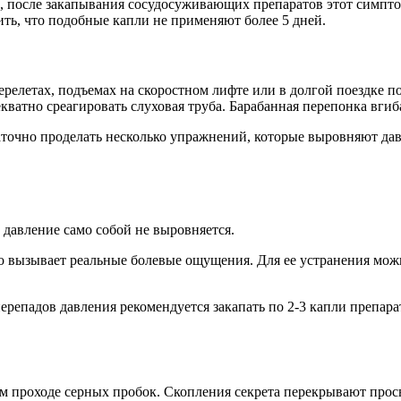
, после закапывания сосудосуживающих препаратов этот симптом
ть, что подобные капли не применяют более 5 дней.
релетах, подъемах на скоростном лифте или в долгой поездке п
екватно среагировать слуховая труба. Барабанная перепонка вгиб
аточно проделать несколько упражнений, которые выровняют дав
 давление само собой не выровняется.
о вызывает реальные болевые ощущения. Для ее устранения мож
ерепадов давления рекомендуется закапать по 2-3 капли препар
ом проходе серных пробок. Скопления секрета перекрывают просв