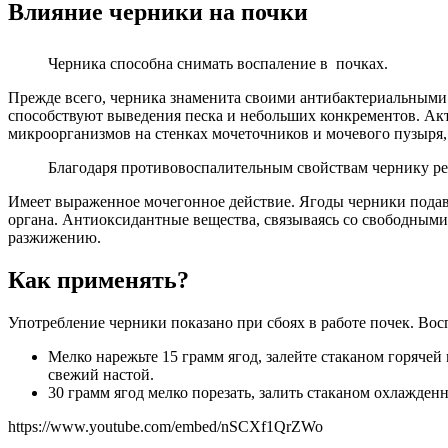
Влияние черники на почки
Черника способна снимать воспаление в почках.
Прежде всего, черника знаменита своими антибактериальными
способствуют выведения песка и небольших конкрементов. А
микроорганизмов на стенках мочеточников и мочевого пузыря, 
Благодаря противовоспалительным свойствам чернику ре
Имеет выраженное мочегонное действие. Ягоды черники подавл
органа. Антиоксидантные вещества, связываясь со свободными
разжижению.
Как применять?
Употребление черники показано при сбоях в работе почек. Во
Мелко нарежьте 15 грамм ягод, залейте стаканом горячей 
свежий настой.
30 грамм ягод мелко порезать, залить стаканом охлажденно
https://www.youtube.com/embed/nSCXf1QrZWo