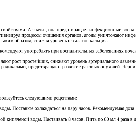
 свойствами. А значит, она предотвращает инфекционные воспа
ктивизируя процессы очищения органов, ягоды уничтожают инф
таким образом, снижая уровень оксалатов кальция.
комендуют употреблять при воспалительных заболеваниях почек
яют рост простейших, снижают уровень артериального давления
 радикалами, предотвращают развитие раковых опухолей. Черник
спользуйтесь следующими рецептами:
воды. Поставьте охлаждаться на пару часов. Рекомендуемая доза 
й кипяченой воды. Настаивать 8 часов. Пить по 80 мл 4 раза в д