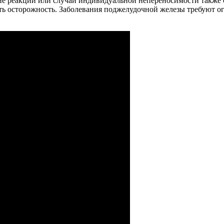
ие реакции или случаи индивидуальной непереносимости также с
ть осторожность. Заболевания поджелудочной железы требуют о