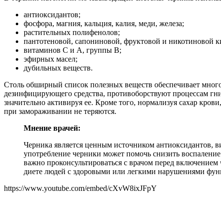
антиоксидантов;
фосфора, магния, кальция, калия, меди, железа;
растительных полифенолов;
пантотеновой, сапониновой, фруктовой и никотиновой к
витаминов С и А, группы В;
эфирных масел;
дубильных веществ.
Столь обширный список полезных веществ обеспечивает много
дезинфицирующего средства, противоборствуют процессам гн
значительно активируя ее. Кроме того, нормализуя сахар кров
при замораживании не теряются.
Мнение врачей:
Черника является ценным источником антиоксидантов, ви
употребление черники может помочь снизить воспаление
важно проконсультироваться с врачом перед включением
диете людей с здоровыми или легкими нарушениями фун
https://www.youtube.com/embed/cXvW8ixJFpY