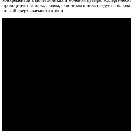
конкрементов в мочеточниках и мочевом пузыре. Аллергическ
провоцирует запоры, людям, склонным к ним, следует соблюда
низкой свертываемости крови.