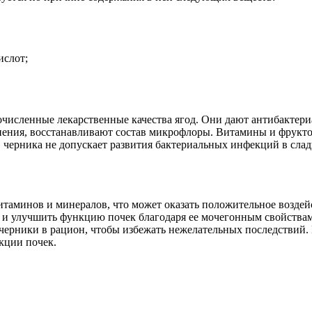
ислот;
численные лекарственные качества ягод. Они дают антибактери
иения, восстанавливают состав микрофлоры. Витамины и фрукт
и, черника не допускает развития бактериальных инфекций в сла
таминов и минералов, что может оказать положительное воздейс
 и улучшить функцию почек благодаря ее мочегонным свойствам.
 черники в рацион, чтобы избежать нежелательных последствий.
кции почек.