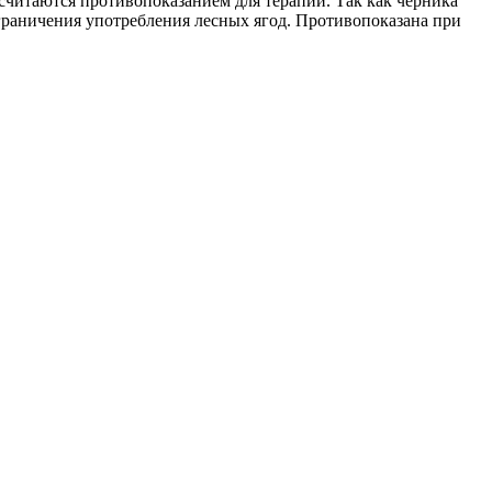
читаются противопоказанием для терапии. Так как черника
граничения употребления лесных ягод. Противопоказана при