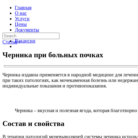
Главная
О нас
Услуги
Цены
Документы
Контакты
Вакансии
Статьи
›
Черника при больных почках
Черника издавна применяется в народной медицине для лечени
при таких патологиях, как мочекаменная болезнь или недержан
индивидуальные показания и противопоказания.
Черника – вкусная и полезная ягода, которая благотворн
Состав и свойства
В терапии патологий мочевыводящей системы черника использ