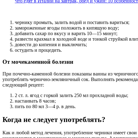
Что едят в Италии на завтрак, обед и ужин: 10 особенно
чернику промыть, залить водой и поставить вариться;
замороженные ягоды положить в кипящую воду;
добавить сахар по вкусу и варить 10—15 минут;
развести крахмал в холодной воде и тонкой струйкой вли
довести до кипения и выключить;
остудить и процедить.
От мочекаменной болезни
При почечно-каменной болезни показаны ванны из черничного 
употреблять чернично-земляничный сок. Выполнять рекоменда
следующий рецепт:
2 ст. л. ягод с горкой залить 250 мл прохладной воды;
настаивать 8 часов;
пить по 80 мл 3—4 р. в день.
Когда не следует употреблять?
Как и любой метод лечения, употребление черники имеет свои