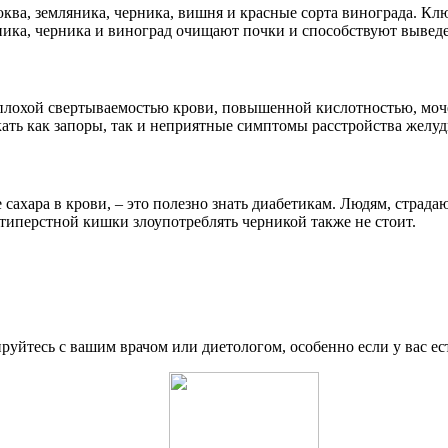
ва, земляника, черника, вишня и красные сорта винограда. Кл
ника, черника и виноград очищают почки и способствуют вывед
с плохой свертываемостью крови, повышенной кислотностью, мо
кать как запоры, так и неприятные симптомы расстройства желуд
ахара в крови, – это полезно знать диабетикам. Людям, страд
иперстной кишки злоупотреблять черникой также не стоит.
уйтесь с вашим врачом или диетологом, особенно если у вас ес