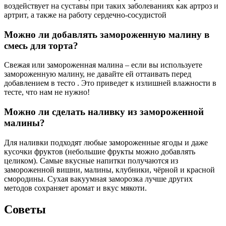
просто разморозьте малину, добавьте немного сахара и
лимонного сока, а затем доведите до кипения. Этот соус
прекрасно дополнит мороженое, блинчики или панкейки.
СОВЕТ №3
Добавляйте замороженную малину в смузи или йогурты. Она
не только придаст яркий цвет и вкус, но и обогатит ваш
завтрак витаминами. Просто смешайте малину с бананом,
молоком или растительным йогуртом в блендере.
СОВЕТ №4
Используйте малину в выпечке, добавляя её в тесто для
кексов или маффинов. Замороженная малина не только
добавит свежести, но и сделает выпечку более влажной.
Учтите, что перед добавлением в тесто, малину лучше
обвалять в муке, чтобы она не осела на дно.
Поделиться
Отправить
Класснуть
Похожие публикации