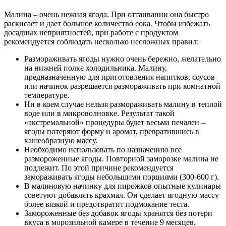
Малина – очень нежная ягода. При оттаивании она быстро
раскисает и дает большое количество сока. Чтобы избежать
досадных неприятностей, при работе с продуктом
рекомендуется соблюдать несколько несложных правил:
Размораживать ягоды нужно очень бережно, желательно
на нижней полке холодильника. Малину,
предназначенную для приготовления напитков, соусов
или начинок разрешается размораживать при комнатной
температуре.
Ни в коем случае нельзя размораживать малину в теплой
воде или в микроволновке. Результат такой
«экстремальной» процедуры будет весьма печален –
ягоды потеряют форму и аромат, превратившись в
кашеобразную массу.
Необходимо использовать по назначению все
размороженные ягоды. Повторной заморозке малина не
подлежит. По этой причине рекомендуется
замораживать ягоды небольшими порциями (300-600 г).
В малиновую начинку для пирожков опытные кулинары
советуют добавлять крахмал. Он сделает ягодную массу
более вязкой и предотвратит подмокание теста.
Замороженные без добавок ягоды хранятся без потери
вкуса в морозильной камере в течение 9 месяцев.