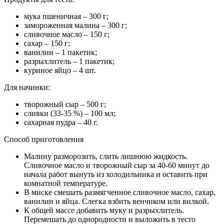
ягодами, листиками мяты, кокосовой стружкой или
кондитерской посыпкой.
Хорошая идея
Так себе
Матрица продуктов:
Малина
Вопрос-ответ
Можно ли использовать замороженную малину
в выпечке?
В целом, вы можете использовать в рецептах выпечки как
свежие, так и замороженные ягоды , но, возможно, вам
придется внести несколько изменений, чтобы добиться
идеального результата.