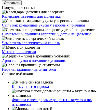
ул. Святоозерская д. 15 (м. Выхино) мкр. Кожухово
(м. ул
Дмитриевского, м. Лухмановская)
info@solnyshkomed.ru
Задать вопрос