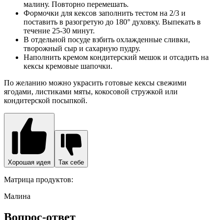
Читайте также:
Почему нельзя спать ногами к двери
Какая польза от замороженной малины?
Замороженная малина укрепляет иммунитет и нервную
систему, борется с вредными микроорганизмами, поскольку
является природным антибиотиком, очищает организм от
шлаков, токсинов и вредного холестерина, благоприятно
воздействует на суставы при таких заболеваниях как артроз и
артрит, а также на работу сердечно-сосудистой
Можно ли добавлять замороженную малину в
смесь для торта?
Свежая или замороженная малина – если вы используете
замороженную малину, не давайте ей оттаивать перед
добавлением в тесто . Это приведет к излишней влажности в
тесте, что нам не нужно!