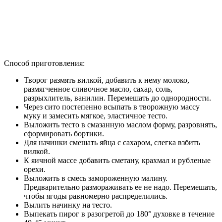
К яичной массе добавить сметану, крахмал и рубленые
орехи.
Выложить в смесь замороженную малину.
Предварительно размораживать ее не надо. Перемешать,
чтобы ягоды равномерно распределились.
Вылить начинку на тесто.
Выпекать пирог в разогретой до 180° духовке в течение
40-45 минут.
Перед подачей на стол дать пирогу полностью остыть. При
желании его можно посыпать тертым шоколадом и украсить
свежей малиной.
Хорошая идея
Так себе