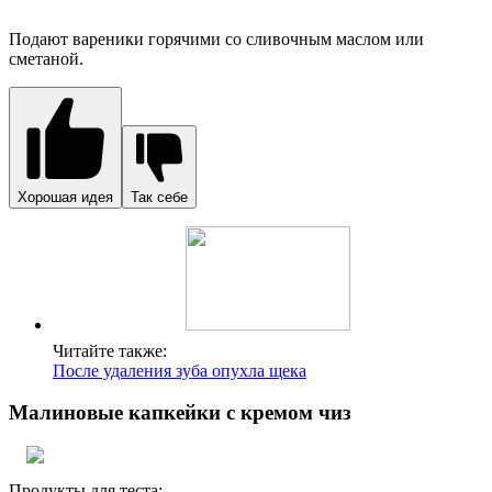
творожный сыр – 500 г;
сливки (33-35 %) – 100 мл;
сахарная пудра – 40 г.
Способ приготовления
Малину разморозить, слить лишнюю жидкость.
Сливочное масло и творожный сыр за 40-60 минут до
начала работ вынуть из холодильника и оставить при
комнатной температуре.
В миске смешать размягченное сливочное масло, сахар,
ванилин и яйца. Слегка взбить венчиком или вилкой.
К общей массе добавить муку и разрыхлитель.
Перемешать до однородности и выложить в тесто
малину. Повторно перемешать.
Формочки для кексов заполнить тестом на 2/3 и
поставить в разогретую до 180° духовку. Выпекать в
течение 25-30 минут.
В отдельной посуде взбить охлажденные сливки,
творожный сыр и сахарную пудру.
Наполнить кремом кондитерский мешок и отсадить на
кексы кремовые шапочки.
По желанию можно украсить готовые кексы свежими