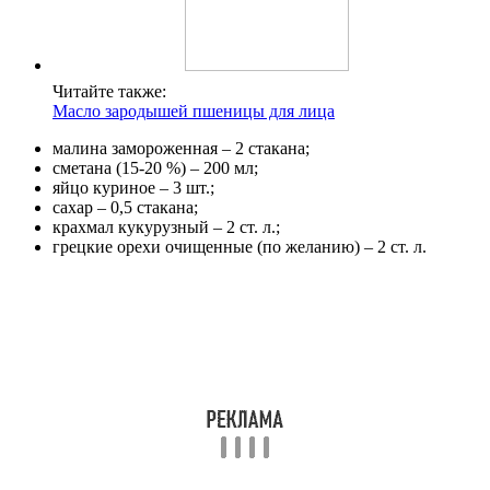
Читайте также:
Масло зародышей пшеницы для лица
малина замороженная – 2 стакана;
сметана (15-20 %) – 200 мл;
яйцо куриное – 3 шт.;
сахар – 0,5 стакана;
крахмал кукурузный – 2 ст. л.;
грецкие орехи очищенные (по желанию) – 2 ст. л.
Способ приготовления:
Творог размять вилкой, добавить к нему молоко,
размягченное сливочное масло, сахар, соль,
разрыхлитель, ванилин. Перемешать до однородности.
Через сито постепенно всыпать в творожную массу
муку и замесить мягкое, эластичное тесто.
Выложить тесто в смазанную маслом форму, разровнять,
сформировать бортики.
Для начинки смешать яйца с сахаром, слегка взбить
вилкой.