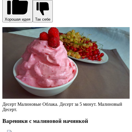
малина замороженная – 300 г;
сахар – 70 г.
Способ приготовления
В миску вылить кефир комнатной температуры, вбить
яйцо, посолить. Взбить смесь вилкой или венчиком до
однородной консистенции.
Всыпать частями в кефирную массу просеянную муку и
замесить пластичное тесто. Скатать тесто в шар,
накрыть его пленкой или полотенцем и дать постоять 10
минут.
Малину предварительно разморозить, слить лишний
сок.
«Отдохнувшее» тесто раскатать в пласт толщиной 5-6
мм. При помощи стакана или рюмки вырезать кружки
нужного диаметра.
По центру каждой заготовки выложить несколько ягод
малины и присыпать их небольшим количеством сахара,
примерно 1/3 ч. л. на 1 вареник.
Защипнуть края и опустить вареники в кипящую
подсоленную воду. Варить около 5 минут с момента
всплытия.