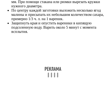
Читайте также:
После удаления зуба опухла щека
Малиновые капкейки с кремом чиз
Продукты для теста:
мука пшеничная – 300 г;
замороженная малина – 300 г;
сливочное масло – 150 г;
сахар – 150 г;
ванилин – 1 пакетик;
разрыхлитель – 1 пакетик;
куриное яйцо – 4 шт.
Для начинки: