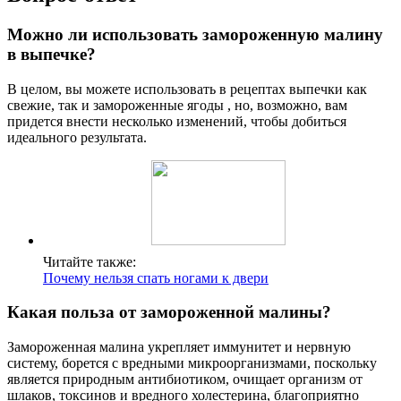
Можно ли сделать наливку из замороженной
малины?
Для наливки подходят любые замороженные ягоды и даже
кусочки фруктов (небольшие фрукты можно добавлять
целиком). Самые вкусные напитки получаются из
замороженной вишни, малины, клубники, чёрной и красной
смородины. Сухая вакуумная заморозка лучше других
методов сохраняет аромат и вкус мякоти.
Советы
СОВЕТ №1
Используйте замороженную малину в качестве начинки для
пирогов и пирожков. Она отлично сочетается с тестом и
придаст десерту яркий вкус. Просто добавьте немного сахара
и крахмала, чтобы начинка не была слишком жидкой.
СОВЕТ №2
Приготовьте малиновый соус для поливки десертов. Для этого