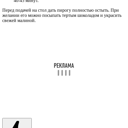
Десерт Малиновые Облака. Десерт за 5 минут. Малиновый
Десерт.
Вареники с малиновой начинкой
Продукты для теста:
кефир – 200 мл;
мука пшеничная – 400 г;
яйцо куриное – 1 шт.;
соль – по вкусу.
Для начинки: