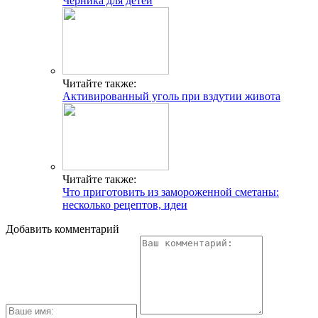
Меню при аллергии
Ардизия – уход в домашних условиях
Нервная крапивница симптомы
Свежие публикации
К чему снится гадюка
Фокачча с помидорами: рецепты – вкусно и по-
итальянски
Мороженое для детей
К чему снятся месячные
Масло ромашки: свойства и применение
Многопрофильное медицинское учреждение, которое
заботится о детском здоровье и оказывает медицинские
услуги высочайшего качества.