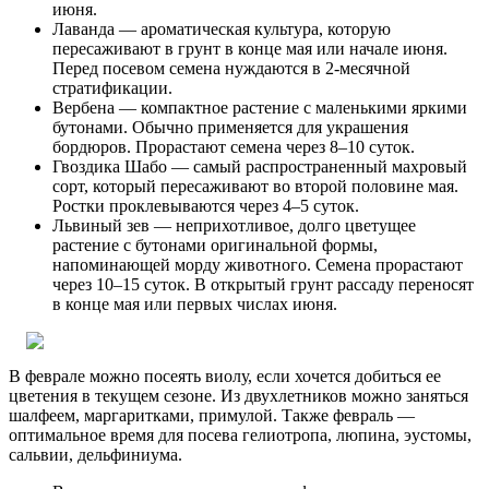
июня.
Лаванда — ароматическая культура, которую
пересаживают в грунт в конце мая или начале июня.
Перед посевом семена нуждаются в 2-месячной
стратификации.
Вербена — компактное растение с маленькими яркими
бутонами. Обычно применяется для украшения
бордюров. Прорастают семена через 8–10 суток.
Гвоздика Шабо — самый распространенный махровый
сорт, который пересаживают во второй половине мая.
Ростки проклевываются через 4–5 суток.
Львиный зев — неприхотливое, долго цветущее
растение с бутонами оригинальной формы,
напоминающей морду животного. Семена прорастают
через 10–15 суток. В открытый грунт рассаду переносят
в конце мая или первых числах июня.
В феврале можно посеять виолу, если хочется добиться ее
цветения в текущем сезоне. Из двухлетников можно заняться
шалфеем, маргаритками, примулой. Также февраль —
оптимальное время для посева гелиотропа, люпина, эустомы,
сальвии, дельфиниума.