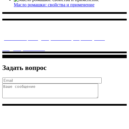
Масло ромашки: свойства и применение
Многопрофильное медицинское учреждение, которое
заботится о детском здоровье и оказывает медицинские
услуги высочайшего качества.
ул. Святоозерская д. 15 (м. Выхино) мкр. Кожухово
(м. ул
Дмитриевского, м. Лухмановская)
info@solnyshkomed.ru
Задать вопрос