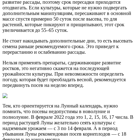
развитие рассады, поэтому срок пересадки приходится
отодвигать. Если культуры, которые не нужно подвергать
дополнительным манипуляциям, пересаживают в основной
массе спустя примерно 50 суток после высева, то для
растений, которые пикируют и прищипывают, этот срок
увеличивается до 55–65 суток.
Не стоит накидывать дополнительные дни, то есть высевать
семена раньше рекомендуемого срока. Это приведет к
перерастанию и ослабеванию рассады.
Нельзя применять препараты, сдерживающие развитие
ростков, это негативно скажется на последующей
урожайности культуры. При невозможности определить
погоду, которая будет преобладать весной, рекомендуется
передвинуть посев на неделю вперед.
Тем, кто ориентируется на Лунный календарь, нужно
помнить, что посевы недопустимы в новолуние и
полнолуние. В феврале 2022 года это 1, 2, 15, 16, 17 числа. В
период растущей Луны желательно сеять культуры с
надземным урожаем — с 3 по 14 февраля. А в период
убывания Луны рекомендован посев корнеплодов — с 18
февраля и до конца месяца.