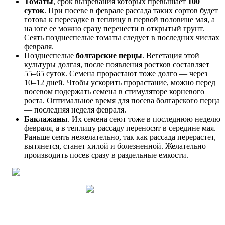
Томаты
, срок вызревания которых превышает
100
суток
. При посеве в феврале рассада таких сортов будет
готова к пересадке в теплицу в первой половине мая, а
на юге ее можно сразу перенести в открытый грунт.
Сеять позднеспелые томаты следует в последних числах
февраля.
Позднеспелые
болгарские перцы
. Вегетация этой
культуры долгая, после появления ростков составляет
55–65 суток. Семена прорастают тоже долго — через
10–12 дней. Чтобы ускорить прорастание, можно перед
посевом подержать семена в стимуляторе корневого
роста. Оптимальное время для посева болгарского перца
— последняя неделя февраля.
Баклажаны
. Их семена сеют тоже в последнюю неделю
февраля, а в теплицу рассаду переносят в середине мая.
Раньше сеять нежелательно, так как рассада перерастет,
вытянется, станет хилой и болезненной. Желательно
производить посев сразу в раздельные емкости.