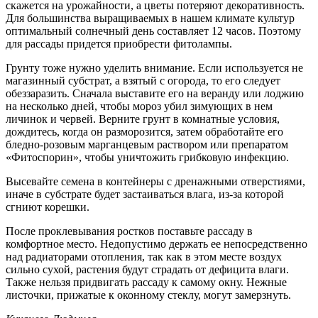
скажется на урожайности, а цветы потеряют декоративность.
Для большинства выращиваемых в нашем климате культур
оптимальный солнечный день составляет 12 часов. Поэтому
для рассады придется приобрести фитолампы.
Грунту тоже нужно уделить внимание. Если используется не
магазинный субстрат, а взятый с огорода, то его следует
обеззаразить. Сначала выставите его на веранду или лоджию
на несколько дней, чтобы мороз убил зимующих в нем
личинок и червей. Верните грунт в комнатные условия,
дождитесь, когда он разморозится, затем обработайте его
бледно-розовым марганцевым раствором или препаратом
«Фитоспорин», чтобы уничтожить грибковую инфекцию.
Высевайте семена в контейнеры с дренажными отверстиями,
иначе в субстрате будет застаиваться влага, из-за которой
сгниют корешки.
После проклевывания ростков поставьте рассаду в
комфортное место. Недопустимо держать ее непосредственно
над радиаторами отопления, так как в этом месте воздух
сильно сухой, растения будут страдать от дефицита влаги.
Также нельзя придвигать рассаду к самому окну. Нежные
листочки, прижатые к оконному стеклу, могут замерзнуть.