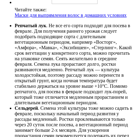
Читайте также:
Маски для выпрямления волос в домашних условиях
Репчатый лук
. Не все его сорта подходят для посева в
феврале. Для получения раннего урожая следует
подобрать подходящие сорта с длительным
вегетационным периодом, например «Восторг»,
«Амфора», «Мавка», «Эксибишен», «Стерлинг». Какой
срок вегетации у конкретного сорта, можно прочитать
на упаковке семян. Сеять желательно в середине
февраля. Семена лука прорастают долго, ростки
развиваются медленно. Репчатый лук — культура
холодостойкая, поэтому рассаду можно перенести в
открытый грунт, когда ночная температура будет
стабильно держаться на уровне выше +10°C. Помимо
репчатого, для посева в феврале подходит лук-порей,
который тоже отличается медленным прорастанием и
длительным вегетационным периодом.
Сельдерей
. Семена этой культуры тоже можно садить в
феврале, поскольку начальный период развития у
рассады медленный. Ростки проклевываются только
через 20 суток после посева, а вегетационный период
занимает больше 2-х месяцев. Для ускорения
прорастания семян рекомендуется подержать их перед