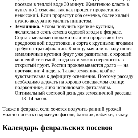
посевом в теплой воде 30 минут. Желательно класть в
лунку по 2 семечка, так как процент прорастания
невысокий. Если прорастут оба семечка, более хилый
нужно аккуратно удалить пинцетом.
Земляника
. Чтобы получить крепкие кустики,
желательно сеять семена садовой ягоды в феврале.
Сорта с мелкими плодами отлично прорастают без
предпосевной подготовки, а сорта с крупными ягодами
требуют стратификации. К концу мая или началу июня
земляничные кустики будут уже развитыми, с хорошей
корневой системой, тогда их и можно переносить в
открытый грунт. Ростки проклевываются долго — на
протяжении 4 недель. Также земляника крайне
чувствительна к дефициту освещения. Поэтому рассаду
необходимо держать на хорошо освещаемом солнце
подоконнике, либо использовать фитолампы.
Оптимальный световой день для земляничной рассады
— 13–14 часов.
Также в феврале, если хочется получить ранний урожай,
можно посеять спаржевую фасоль, базилик, кабачки, тыкву.
Календарь февральских посевов