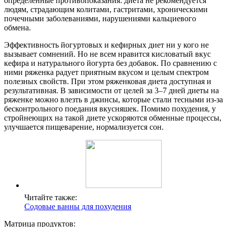
определенные противопоказания: диета не рекомендуется
людям, страдающим колитами, гастритами, хроническими
почечными заболеваниями, нарушениями кальциевого
обмена.
Эффективность йогуртовых и кефирных диет ни у кого не
вызывает сомнений. Но не всем нравится кисловатый вкус
кефира и натурального йогурта без добавок. По сравнению с
ними ряженка радует приятным вкусом и целым спектром
полезных свойств. При этом ряженковая диета доступная и
результативная. В зависимости от целей за 3–7 дней диеты на
ряженке можно влезть в джинсы, которые стали тесными из-за
бесконтрольного поедания вкусняшек. Помимо похудения, у
стройнеющих на такой диете ускоряются обменные процессы,
улучшается пищеварение, нормализуется сон.
Читайте также:
Содовые ванны для похудения
Матрица продуктов: