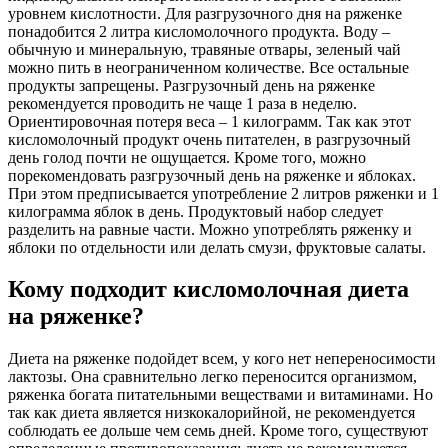
уровнем кислотности. Для разгрузочного дня на ряженке
понадобится 2 литра кисломолочного продукта. Воду –
обычную и минеральную, травяные отвары, зеленый чай
можно пить в неограниченном количестве. Все остальные
продукты запрещены. Разгрузочный день на ряженке
рекомендуется проводить не чаще 1 раза в неделю.
Ориентировочная потеря веса – 1 килограмм. Так как этот
кисломолочный продукт очень питателен, в разгрузочный
день голод почти не ощущается. Кроме того, можно
порекомендовать разгрузочный день на ряженке и яблоках.
При этом предписывается употребление 2 литров ряженки и 1
килограмма яблок в день. Продуктовый набор следует
разделить на равные части. Можно употреблять ряженку и
яблоки по отдельности или делать смузи, фруктовые салаты.
Кому подходит кисломолочная диета
на ряженке?
Диета на ряженке подойдет всем, у кого нет непереносимости
лактозы. Она сравнительно легко переносится организмом,
ряженка богата питательными веществами и витаминами. Но
так как диета является низкокалорийной, не рекомендуется
соблюдать ее дольше чем семь дней. Кроме того, существуют