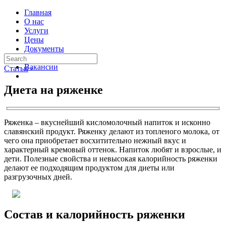
Главная
О нас
Услуги
Цены
Документы
Контакты
Вакансии
Статьи
›
Диета на ряженке
Ряженка – вкуснейший кисломолочный напиток и исконно
славянский продукт. Ряженку делают из топленого молока, от
чего она приобретает восхитительно нежный вкус и
характерный кремовый оттенок. Напиток любят и взрослые, и
дети. Полезные свойства и невысокая калорийность ряженки
делают ее подходящим продуктом для диеты или
разгрузочных дней.
Состав и калорийность ряженки