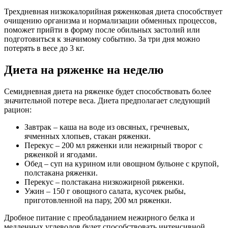
Трехдневная низкокалорийная ряженковая диета способствует
очищению организма и нормализации обменных процессов,
поможет прийти в форму после обильных застолий или
подготовиться к значимому событию. За три дня можно
потерять в весе до 3 кг.
Диета на ряженке на неделю
Семидневная диета на ряженке будет способствовать более
значительной потере веса. Диета предполагает следующий
рацион:
Завтрак – каша на воде из овсяных, гречневых,
ячменных хлопьев, стакан ряженки.
Перекус – 200 мл ряженки или нежирный творог с
ряженкой и ягодами.
Обед – суп на курином или овощном бульоне с крупой,
полстакана ряженки.
Перекус – полстакана низкожирной ряженки.
Ужин – 150 г овощного салата, кусочек рыбы,
приготовленной на пару, 200 мл ряженки.
Дробное питание с преобладанием нежирного белка и
медленных углеводов будет способствовать интенсивной