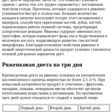
срывов с диеты тем, кто трудно справляется с постоянным
чувством голода. Протеины, которые содержатся в ряженке,
усваиваются быстро и полностью. Большое количество
кальция в напитке восполняет потери этого незаменимого
минерала, способствуя укреплению костей, зубов, ногтей,
нормализации работы нервной системы, предотвращая
аллергические реакции. Ряженка содержит аминокислоту
триптофан, которая нормализует фазы сна и бодрствования и
молочную кислоту, подавляющую развитие гнилостной
микрофлоры. Благодаря полезным свойствам ряженки и
низкой энергетической ценности продукт успешно становится
основой для разных вариантов диет.
Ряженковая диета на три дня
Краткосрочная диета на ряженке основана на употреблении
кисломолочного напитка жирностью не более 2,5–4 %. При
невысокой калорийности продукт в сочетании с фруктами,
овощами, злаками, нежирным мясом обеспечит организм
питательными веществами и витаминами. На протяжении
трех дней нужно отказаться от сладкой и жирной пищи.
Первый день
Второй день
Третий день