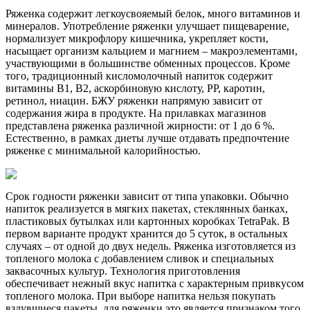
Ряженка содержит легкоусвояемый белок, много витаминов и
минералов. Употребление ряженки улучшает пищеварение,
нормализует микрофлору кишечника, укрепляет кости,
насыщает организм кальцием и магнием – макроэлементами,
участвующими в большинстве обменных процессов. Кроме
того, традиционный кисломолочный напиток содержит
витамины B1, B2, аскорбиновую кислоту, PP, каротин,
ретинол, ниацин. БЖУ ряженки напрямую зависит от
содержания жира в продукте. На прилавках магазинов
представлена ряженка различной жирности: от 1 до 6 %.
Естественно, в рамках диеты лучше отдавать предпочтение
ряженке с минимальной калорийностью.
Срок годности ряженки зависит от типа упаковки. Обычно
напиток реализуется в мягких пакетах, стеклянных банках,
пластиковых бутылках или картонных коробках TetraPak. В
первом варианте продукт хранится до 5 суток, в остальных
случаях – от одной до двух недель. Ряженка изготовляется из
топленого молока с добавлением сливок и специальных
заквасочных культур. Технология приготовления
обеспечивает нежный вкус напитка с характерным привкусом
топленого молока. При выборе напитка нельзя покупать
вздувшиеся пакеты, для ряженки это является признаком того,