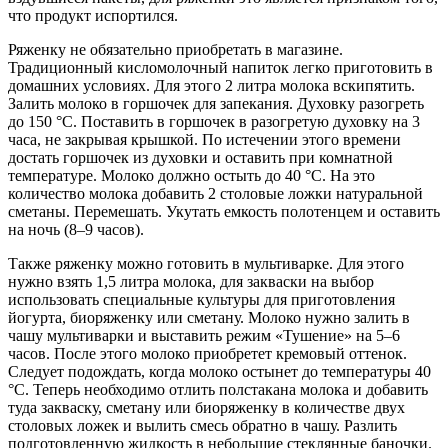
что продукт испортился.
Ряженку не обязательно приобретать в магазине.
Традиционный кисломолочный напиток легко приготовить в
домашних условиях. Для этого 2 литра молока вскипятить.
Залить молоко в горшочек для запекания. Духовку разогреть
до 150 °C. Поставить в горшочек в разогретую духовку на 3
часа, не закрывая крышкой. По истечении этого времени
достать горшочек из духовки и оставить при комнатной
температуре. Молоко должно остыть до 40 °C. На это
количество молока добавить 2 столовые ложки натуральной
сметаны. Перемешать. Укутать емкость полотенцем и оставить
на ночь (8–9 часов).
Также ряженку можно готовить в мультиварке. Для этого
нужно взять 1,5 литра молока, для закваски на выбор
использовать специальные культуры для приготовления
йогурта, биоряженку или сметану. Молоко нужно залить в
чашу мультиварки и выставить режим «Тушение» на 5–6
часов. После этого молоко приобретет кремовый оттенок.
Следует подождать, когда молоко остынет до температуры 40
°C. Теперь необходимо отлить полстакана молока и добавить
туда закваску, сметану или биоряженку в количестве двух
столовых ложек и вылить смесь обратно в чашу. Разлить
подготовленную жидкость в небольшие стеклянные баночки.