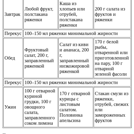
Каша из
Любой фрукт,
хлопьев или
200 г салата из
Завтрак
полстакана
отрубей,
фруктов и
ряженки
полстакана
ряженки
ряженки
Перекус
100–150 мл ряженки минимальной жирности
170 г белой
Салат из киви
рыбы,
Фруктовый
и ананаса, 200
отваренной или
салат, 200 г,
г,
Обед
приготовленной
заправленный
заправленный
на пару, 100 г
ряженкой
низкожировой
отварной
ряженкой
зеленой фасоли
Перекус
100–150 мл ряженки минимальной жирности
100 г отварной
170 г отварной
Стакан смузи из
куриной
курицы с
ряженки,
грудки, 100 г
листовым
отрубей, свежих
Ужин
овощного
салатом.
или
салата,
Половинка
замороженных
заправленного
апельсина
фруктов
соком лимона