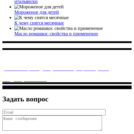
итальянски
Мороженое для детей
К чему снятся месячные
Масло ромашки: свойства и применение
Многопрофильное медицинское учреждение, которое
заботится о детском здоровье и оказывает медицинские
услуги высочайшего качества.
ул. Святоозерская д. 15 (м. Выхино) мкр. Кожухово
(м. ул
Дмитриевского, м. Лухмановская)
info@solnyshkomed.ru
Задать вопрос