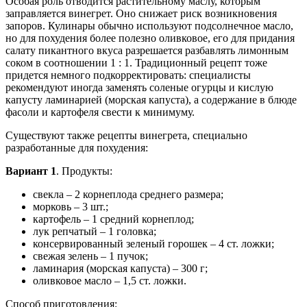
Особая роль отводится растительному маслу, которым
заправляется винегрет. Оно снижает риск возникновения
запоров. Кулинары обычно используют подсолнечное масло,
но для похудения более полезно оливковое, его для придания
салату пикантного вкуса разрешается разбавлять лимонным
соком в соотношении 1 : 1. Традиционный рецепт тоже
придется немного подкорректировать: специалисты
рекомендуют иногда заменять соленые огурцы и кислую
капусту ламинарией (морская капуста), а содержание в блюде
фасоли и картофеля свести к минимуму.
Существуют также рецепты винегрета, специально
разработанные для похудения:
Вариант 1
. Продукты:
свекла – 2 корнеплода среднего размера;
морковь – 3 шт.;
картофель – 1 средний корнеплод;
лук репчатый – 1 головка;
консервированный зеленый горошек – 4 ст. ложки;
свежая зелень – 1 пучок;
ламинария (морская капуста) – 300 г;
оливковое масло – 1,5 ст. ложки.
Способ приготовления: