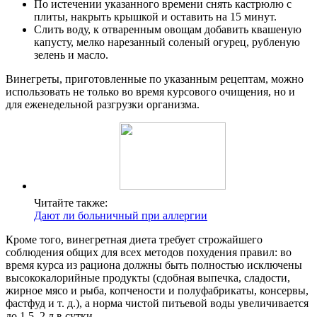
По истечении указанного времени снять кастрюлю с
плиты, накрыть крышкой и оставить на 15 минут.
Слить воду, к отваренным овощам добавить квашеную
капусту, мелко нарезанный соленый огурец, рубленую
зелень и масло.
Винегреты, приготовленные по указанным рецептам, можно
использовать не только во время курсового очищения, но и
для еженедельной разгрузки организма.
Читайте также:
Дают ли больничный при аллергии
Кроме того, винегретная диета требует строжайшего
соблюдения общих для всех методов похудения правил: во
время курса из рациона должны быть полностью исключены
высококалорийные продукты (сдобная выпечка, сладости,
жирное мясо и рыба, копчености и полуфабрикаты, консервы,
фастфуд и т. д.), а норма чистой питьевой воды увеличивается
до 1,5–2 л в сутки.