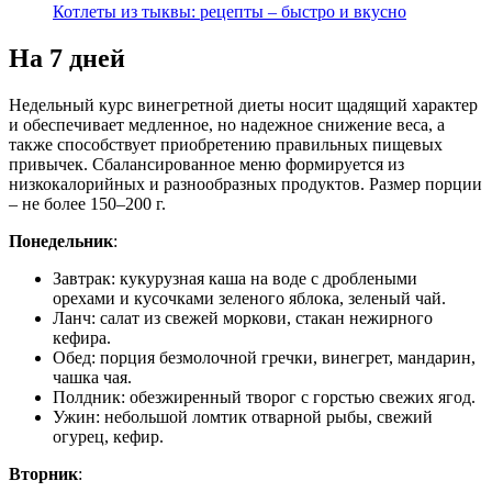
Котлеты из тыквы: рецепты – быстро и вкусно
На 7 дней
Недельный курс винегретной диеты носит щадящий характер
и обеспечивает медленное, но надежное снижение веса, а
также способствует приобретению правильных пищевых
привычек. Сбалансированное меню формируется из
низкокалорийных и разнообразных продуктов. Размер порции
– не более 150–200 г.
Понедельник
:
Завтрак: кукурузная каша на воде с дроблеными
орехами и кусочками зеленого яблока, зеленый чай.
Ланч: салат из свежей моркови, стакан нежирного
кефира.
Обед: порция безмолочной гречки, винегрет, мандарин,
чашка чая.
Полдник: обезжиренный творог с горстью свежих ягод.
Ужин: небольшой ломтик отварной рыбы, свежий
огурец, кефир.
Вторник
: