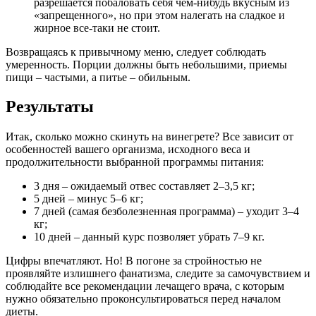
разрешается побаловать себя чем-нибудь вкусным из
«запрещенного», но при этом налегать на сладкое и
жирное все-таки не стоит.
Возвращаясь к привычному меню, следует соблюдать
умеренность. Порции должны быть небольшими, приемы
пищи – частыми, а питье – обильным.
Результаты
Итак, сколько можно скинуть на винегрете? Все зависит от
особенностей вашего организма, исходного веса и
продолжительности выбранной программы питания:
3 дня – ожидаемый отвес составляет 2–3,5 кг;
5 дней – минус 5–6 кг;
7 дней (самая безболезненная программа) – уходит 3–4
кг;
10 дней – данный курс позволяет убрать 7–9 кг.
Цифры впечатляют. Но! В погоне за стройностью не
проявляйте излишнего фанатизма, следите за самочувствием и
соблюдайте все рекомендации лечащего врача, с которым
нужно обязательно проконсультироваться перед началом
диеты.