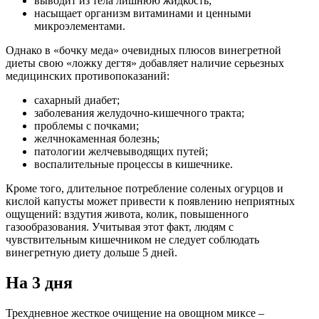
выводит из тела лишнюю жидкость;
насыщает организм витаминами и ценными
микроэлементами.
Однако в «бочку меда» очевидных плюсов винегретной
диеты свою «ложку дегтя» добавляет наличие серьезных
медицинских противопоказаний:
сахарный диабет;
заболевания желудочно-кишечного тракта;
проблемы с почками;
желчнокаменная болезнь;
патологии желчевыводящих путей;
воспалительные процессы в кишечнике.
Кроме того, длительное потребление соленых огурцов и
кислой капусты может привести к появлению неприятных
ощущений: вздутия живота, колик, повышенного
газообразования. Учитывая этот факт, людям с
чувствительным кишечником не следует соблюдать
винегретную диету дольше 5 дней.
На 3 дня
Трехдневное жесткое очищение на овощном миксе –