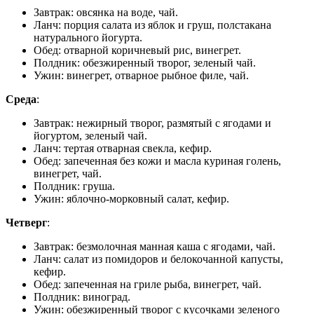
Завтрак: овсянка на воде, чай.
Ланч: порция салата из яблок и груш, полстакана
натурального йогурта.
Обед: отварной коричневый рис, винегрет.
Полдник: обезжиренный творог, зеленый чай.
Ужин: винегрет, отварное рыбное филе, чай.
Среда
:
Завтрак: нежирный творог, размятый с ягодами и
йогуртом, зеленый чай.
Ланч: тертая отварная свекла, кефир.
Обед: запеченная без кожи и масла куриная голень,
винегрет, чай.
Полдник: груша.
Ужин: яблочно-морковный салат, кефир.
Четверг
:
Завтрак: безмолочная манная каша с ягодами, чай.
Ланч: салат из помидоров и белокочанной капусты,
кефир.
Обед: запеченная на гриле рыба, винегрет, чай.
Полдник: виноград.
Ужин: обезжиренный творог с кусочками зеленого