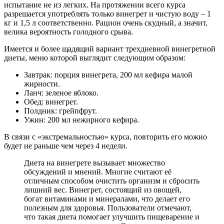
испытание не из легких. На протяжении всего курса
разрешается употреблять только винегрет и чистую воду – 1
кг и 1,5 л соответственно. Рацион очень скудный, а значит,
велика вероятность голодного срыва.
Имеется и более щадящий вариант трехдневной винегретной
диеты, меню которой выглядит следующим образом:
Завтрак: порция винегрета, 200 мл кефира малой
жирности.
Ланч: зеленое яблоко.
Обед: винегрет.
Полдник: грейпфрут.
Ужин: 200 мл нежирного кефира.
В связи с «экстремальностью» курса, повторить его можно
будет не раньше чем через 4 недели.
Диета на винегрете вызывает множество
обсуждений и мнений. Многие считают её
отличным способом очистить организм и сбросить
лишний вес. Винегрет, состоящий из овощей,
богат витаминами и минералами, что делает его
полезным для здоровья. Пользователи отмечают,
что такая диета помогает улучшить пищеварение и