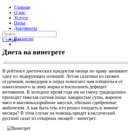
Главная
О нас
Услуги
Цены
Документы
Контакты
Вакансии
Статьи
›
Диета на винегрете
В рейтинге диетических продуктов овощи по праву занимают
одну из лидирующих позиций. Летом салатики из свежих
огурчиков, помидоров и перца помогают нам избавиться от
накопленного за зиму жирка и восполнить дефицит
витаминов. В холодное время года им на смену традиционно
приходит тяжелая сытная пища: наваристые супы, жареное
мясо и высококалорийные закуски, обильно сдобренные
майонезом. А как быть тем, кто решил похудеть в зимние
месяцы? В этом случае на помощь придет классический
русский салат из отварных овощей – винегрет.