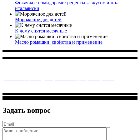
Фокачча с помидорами: рецепты – вкусно и по-
итальянски
Мороженое для детей
К чему снятся месячные
Масло ромашки: свойства и применение
Многопрофильное медицинское учреждение, которое
заботится о детском здоровье и оказывает медицинские
услуги высочайшего качества.
ул. Святоозерская д. 15 (м. Выхино) мкр. Кожухово
(м. ул
Дмитриевского, м. Лухмановская)
info@solnyshkomed.ru
Задать вопрос