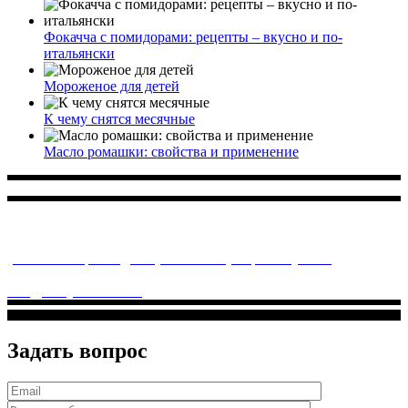
Фокачча с помидорами: рецепты – вкусно и по-
итальянски
Мороженое для детей
К чему снятся месячные
Масло ромашки: свойства и применение
Многопрофильное медицинское учреждение, которое
заботится о детском здоровье и оказывает медицинские
услуги высочайшего качества.
ул. Святоозерская д. 15 (м. Выхино) мкр. Кожухово
(м. ул
Дмитриевского, м. Лухмановская)
info@solnyshkomed.ru
Задать вопрос