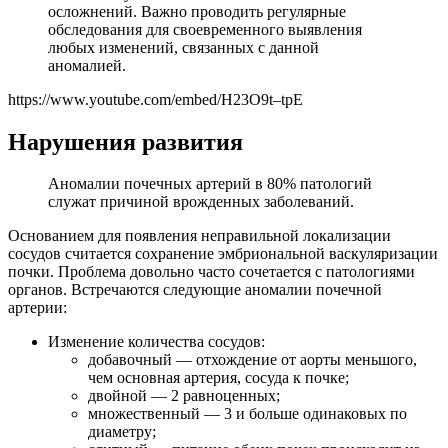
осложнений. Важно проводить регулярные
обследования для своевременного выявления
любых изменений, связанных с данной
аномалией.
https://www.youtube.com/embed/H23O9t–tpE
Нарушения развития
Аномалии почечных артерий в 80% патологий
служат причиной врожденных заболеваний.
Основанием для появления неправильной локализации
сосудов считается сохранение эмбриональной васкуляризации
почки. Проблема довольно часто сочетается с патологиями
органов. Встречаются следующие аномалии почечной
артерии:
Изменение количества сосудов:
добавочный — отхождение от аорты меньшого,
чем основная артерия, сосуда к почке;
двойной — 2 равноценных;
множественный — 3 и больше одинаковых по
диаметру;