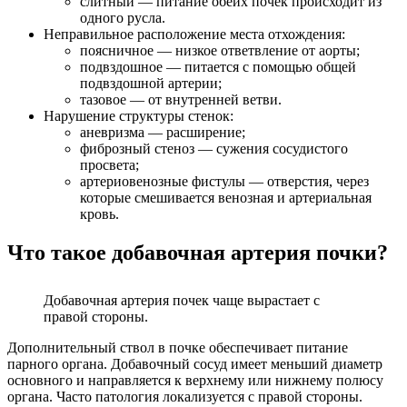
слитный — питание обеих почек происходит из
одного русла.
Неправильное расположение места отхождения:
поясничное — низкое ответвление от аорты;
подвздошное — питается с помощью общей
подвздошной артерии;
тазовое — от внутренней ветви.
Нарушение структуры стенок:
аневризма — расширение;
фиброзный стеноз — сужения сосудистого
просвета;
артериовенозные фистулы — отверстия, через
которые смешивается венозная и артериальная
кровь.
Что такое добавочная артерия почки?
Добавочная артерия почек чаще вырастает с
правой стороны.
Дополнительный ствол в почке обеспечивает питание
парного органа. Добавочный сосуд имеет меньший диаметр
основного и направляется к верхнему или нижнему полюсу
органа. Часто патология локализуется с правой стороны.