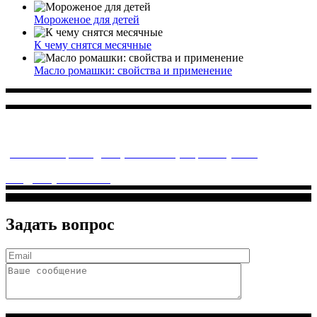
Мороженое для детей
К чему снятся месячные
Масло ромашки: свойства и применение
Многопрофильное медицинское учреждение, которое
заботится о детском здоровье и оказывает медицинские
услуги высочайшего качества.
ул. Святоозерская д. 15 (м. Выхино) мкр. Кожухово
(м. ул
Дмитриевского, м. Лухмановская)
info@solnyshkomed.ru
Задать вопрос