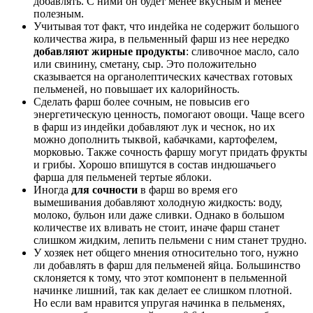
добавлять. С ними он будет менее вкусным и менее
полезным.
Учитывая тот факт, что индейка не содержит большого
количества жира, в пельменный фарш из нее нередко
добавляют жирные продукты
: сливочное масло, сало
или свинину, сметану, сыр. Это положительно
сказывается на органолептических качествах готовых
пельменей, но повышает их калорийность.
Сделать фарш более сочным, не повысив его
энергетическую ценность, помогают овощи. Чаще всего
в фарш из индейки добавляют лук и чеснок, но их
можно дополнить тыквой, кабачками, картофелем,
морковью. Также сочность фаршу могут придать фрукты
и грибы. Хорошо впишутся в состав индюшачьего
фарша для пельменей тертые яблоки.
Иногда
для сочности
в фарш во время его
вымешивания добавляют холодную жидкость: воду,
молоко, бульон или даже сливки. Однако в большом
количестве их вливать не стоит, иначе фарш станет
слишком жидким, лепить пельмени с ним станет трудно.
У хозяек нет общего мнения относительно того, нужно
ли добавлять в фарш для пельменей яйца. Большинство
склоняется к тому, что этот компонент в пельменной
начинке лишний, так как делает ее слишком плотной.
Но если вам нравится упругая начинка в пельменях,