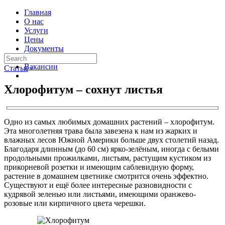
Главная
О нас
Услуги
Цены
Документы
Контакты
Вакансии
Статьи
›
Хлорофитум – сохнут листья
Одно из самых любимых домашних растений – хлорофитум.
Эта многолетняя трава была завезена к нам из жарких и
влажных лесов Южной Америки больше двух столетий назад.
Благодаря длинным (до 60 см) ярко-зелёным, иногда с белыми
продольными прожилками, листьям, растущим кустиком из
прикорневой розетки и имеющим саблевидную форму,
растение в домашнем цветнике смотрится очень эффектно.
Существуют и ещё более интересные разновидности с
кудрявой зеленью или листьями, имеющими оранжево-
розовые или кирпичного цвета черешки.