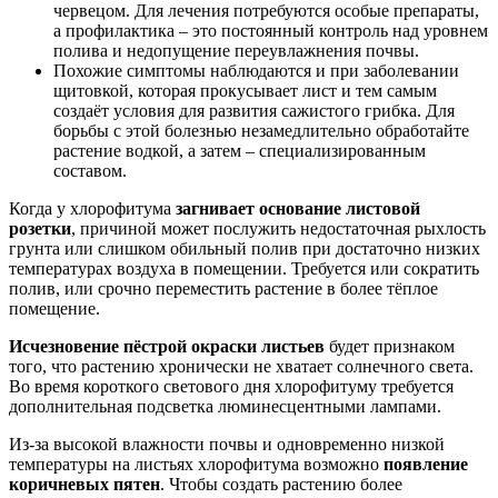
червецом. Для лечения потребуются особые препараты,
а профилактика – это постоянный контроль над уровнем
полива и недопущение переувлажнения почвы.
Похожие симптомы наблюдаются и при заболевании
щитовкой, которая прокусывает лист и тем самым
создаёт условия для развития сажистого грибка. Для
борьбы с этой болезнью незамедлительно обработайте
растение водкой, а затем – специализированным
составом.
Когда у хлорофитума
загнивает основание листовой
розетки
, причиной может послужить недостаточная рыхлость
грунта или слишком обильный полив при достаточно низких
температурах воздуха в помещении. Требуется или сократить
полив, или срочно переместить растение в более тёплое
помещение.
Исчезновение пёстрой окраски листьев
будет признаком
того, что растению хронически не хватает солнечного света.
Во время короткого светового дня хлорофитуму требуется
дополнительная подсветка люминесцентными лампами.
Из-за высокой влажности почвы и одновременно низкой
температуры на листьях хлорофитума возможно
появление
коричневых пятен
. Чтобы создать растению более