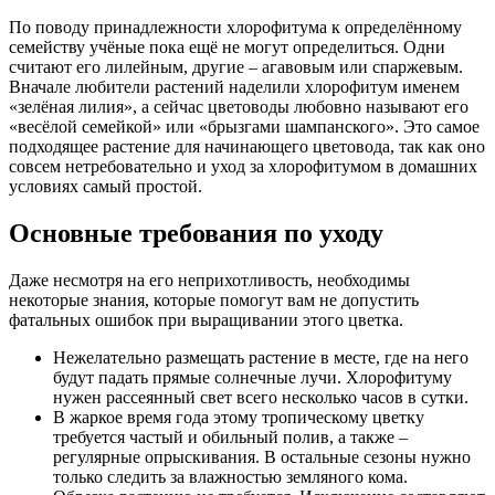
По поводу принадлежности хлорофитума к определённому
семейству учёные пока ещё не могут определиться. Одни
считают его лилейным, другие – агавовым или спаржевым.
Вначале любители растений наделили хлорофитум именем
«зелёная лилия», а сейчас цветоводы любовно называют его
«весёлой семейкой» или «брызгами шампанского». Это самое
подходящее растение для начинающего цветовода, так как оно
совсем нетребовательно и уход за хлорофитумом в домашних
условиях самый простой.
Основные требования по уходу
Даже несмотря на его неприхотливость, необходимы
некоторые знания, которые помогут вам не допустить
фатальных ошибок при выращивании этого цветка.
Нежелательно размещать растение в месте, где на него
будут падать прямые солнечные лучи. Хлорофитуму
нужен рассеянный свет всего несколько часов в сутки.
В жаркое время года этому тропическому цветку
требуется частый и обильный полив, а также –
регулярные опрыскивания. В остальные сезоны нужно
только следить за влажностью земляного кома.