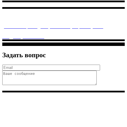
Многопрофильное медицинское учреждение, которое
заботится о детском здоровье и оказывает медицинские
услуги высочайшего качества.
ул. Святоозерская д. 15 (м. Выхино) мкр. Кожухово
(м. ул
Дмитриевского, м. Лухмановская)
info@solnyshkomed.ru
Задать вопрос