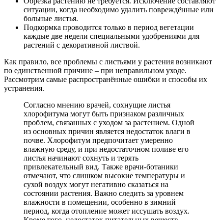
Обрезка растению не требуется. Исключение составляют
ситуации, когда необходимо удалить повреждённые или
больные листья.
Подкормка проводится только в период вегетации
каждые две недели специальными удобрениями для
растений с декоративной листвой.
Как правило, все проблемы с листьями у растения возникают
по единственной причине – при неправильном уходе.
Рассмотрим самые распространённые ошибки и способы их
устранения.
Согласно мнению врачей, сохнущие листья
хлорофитума могут быть признаком различных
проблем, связанных с уходом за растением. Одной
из основных причин является недостаток влаги в
почве. Хлорофитум предпочитает умеренно
влажную среду, и при недостаточном поливе его
листья начинают сохнуть и терять
привлекательный вид. Также врачи-ботаники
отмечают, что слишком высокие температуры и
сухой воздух могут негативно сказаться на
состоянии растения. Важно следить за уровнем
влажности в помещении, особенно в зимний
период, когда отопление может иссушать воздух.
Кроме того, недостаток питательных веществ,