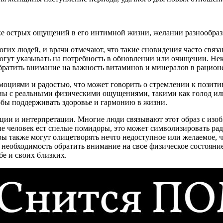
тке острых ощущений в его интимной жизни, желании разнообраз
гих людей, и врачи отмечают, что такие сновидения часто свя
могут указывать на потребность в обновлении или очищении. Не
братить внимание на важность витаминов и минералов в рацион
моциями и радостью, что может говорить о стремлении к позит
язаны с реальными физическими ощущениями, такими как голод и
обы поддерживать здоровье и гармонию в жизни.
ии и интерпретации. Многие люди связывают этот образ с изоб
е человек ест спелые помидоры, это может символизировать рад
ы также могут олицетворять нечто недоступное или желаемое, 
а необходимость обратить внимание на свое физическое состояни
бе и своих близких.