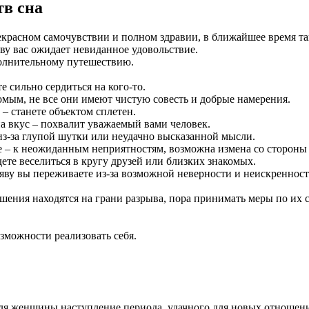
тв сна
красном самочувствии и полном здравии, в ближайшее время так
ву вас ожидает невиданное удовольствие.
волнительному путешествию.
 сильно сердиться на кого-то.
мым, не все они имеют чистую совесть и добрые намерения.
– станете объектом сплетен.
 вкус – похвалит уважаемый вами человек.
из-за глупой шутки или неудачно высказанной мысли.
– к неожиданным неприятностям, возможна измена со стороны 
ете веселиться в кругу друзей или близких знакомых.
яву вы переживаете из-за возможной неверности и неискренност
ния находятся на грани разрыва, пора принимать меры по их сп
зможности реализовать себя.
ля женщины наступление периода, удачного для новых отношени