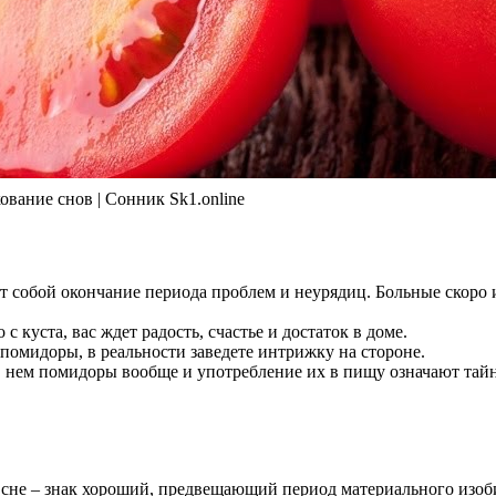
ание снов | Сонник Sk1.online
т собой окончание периода проблем и неурядиц. Больные скоро и
 с куста, вас ждет радость, счастье и достаток в доме.
 помидоры, в реальности заведете интрижку на стороне.
в нем помидоры вообще и употребление их в пищу означают тайн
о сне – знак хороший, предвещающий период материального изоб