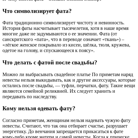
Что символизирует фата?
Фата традиционно символизирует чистоту и невинность.
История фаты насчитывает тысячелетия, хотя в наше время
многие даже не задумываются о ее значении. Фата (от
санскритского «пата», что в переводе означает «ткань») –
«лёгкое женское покрывало из кисеи, шёлка, тюля, кружева,
одетое на голову, и спускающееся к поясу».
Что делать с фатой после свадьбы?
Можно ли выбрасывать свадебное платье По приметам наряд
невесты нельзя выкидывать, как и другие аксессуары, которые
остались после свадьбы, — туфли, перчатки, фату. Такие вещи
являются семейной реликвией. Их следует хранить и
передавать по наследству.
Кому нельзя одевать фату?
Согласно приметам, женщинам нельзя надевать чужую фату
невесты. Считают, что так она отбирает счастье, разрушает
энергетику. До венчания запрещается прикасаться к фате
кому-либо кроме матери и самой невесты. Когда к прическе