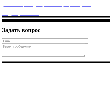
услуги высочайшего качества.
ул. Святоозерская д. 15 (м. Выхино) мкр. Кожухово
(м. ул
Дмитриевского, м. Лухмановская)
info@solnyshkomed.ru
Задать вопрос