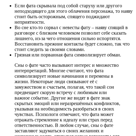
Если фата скрывала под собой старуху или другого
неподходящего для этого облачения персонажа, то наяву
стоит быть осторожным, спящего поджидают
неприятности.
Во сне кто-то сорвал с невесты фату – наяву спящий в
разговоре с близким человеком позволит себе сказать
лишнего, из-за чего отношения сильно испортятся.
Восстановить прежние контакты будет сложно, так что
стоит следить за своими словами.
Грязная или порванная фата символизирует обман.
Сны о фате часто вызывают интерес и множество
интерпретаций. Многие считают, что фата
символизирует новые начинания и перемены в
жизни. Некоторые люди связывают её с
замужеством и счастьем, полагая, что такой сон
предвещает скорую встречу с любимым или
важное событие. Другие же видят в фате знак
скрытых эмоций или неразрешённых конфликтов,
указывая на необходимость разобраться в своих
чувствах. Психологи отмечают, что фата может
отражать стремление к идеалу или страх перед
ответственностью. В любом случае, сны о фате
заставляют задуматься о своих желаниях и