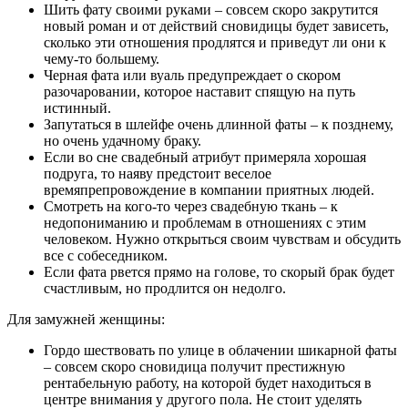
Шить фату своими руками – совсем скоро закрутится
новый роман и от действий сновидицы будет зависеть,
сколько эти отношения продлятся и приведут ли они к
чему-то большему.
Черная фата или вуаль предупреждает о скором
разочаровании, которое наставит спящую на путь
истинный.
Запутаться в шлейфе очень длинной фаты – к позднему,
но очень удачному браку.
Если во сне свадебный атрибут примеряла хорошая
подруга, то наяву предстоит веселое
времяпрепровождение в компании приятных людей.
Смотреть на кого-то через свадебную ткань – к
недопониманию и проблемам в отношениях с этим
человеком. Нужно открыться своим чувствам и обсудить
все с собеседником.
Если фата рвется прямо на голове, то скорый брак будет
счастливым, но продлится он недолго.
Для замужней женщины:
Гордо шествовать по улице в облачении шикарной фаты
– совсем скоро сновидица получит престижную
рентабельную работу, на которой будет находиться в
центре внимания у другого пола. Не стоит уделять