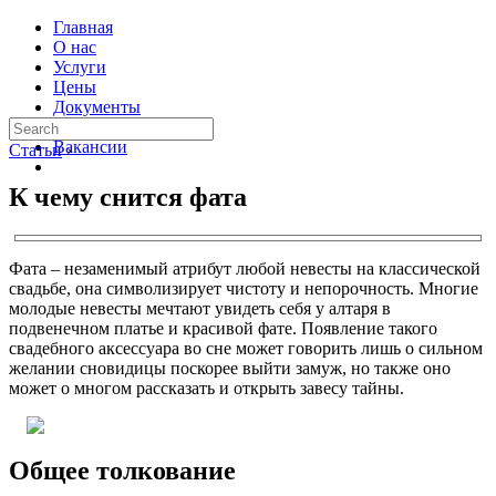
Главная
О нас
Услуги
Цены
Документы
Контакты
Вакансии
Статьи
›
К чему снится фата
Фата – незаменимый атрибут любой невесты на классической
свадьбе, она символизирует чистоту и непорочность. Многие
молодые невесты мечтают увидеть себя у алтаря в
подвенечном платье и красивой фате. Появление такого
свадебного аксессуара во сне может говорить лишь о сильном
желании сновидицы поскорее выйти замуж, но также оно
может о многом рассказать и открыть завесу тайны.
Общее толкование