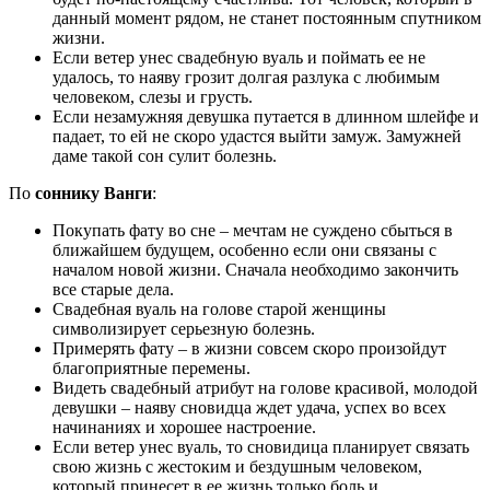
данный момент рядом, не станет постоянным спутником
жизни.
Если ветер унес свадебную вуаль и поймать ее не
удалось, то наяву грозит долгая разлука с любимым
человеком, слезы и грусть.
Если незамужняя девушка путается в длинном шлейфе и
падает, то ей не скоро удастся выйти замуж. Замужней
даме такой сон сулит болезнь.
По
соннику Ванги
:
Покупать фату во сне – мечтам не суждено сбыться в
ближайшем будущем, особенно если они связаны с
началом новой жизни. Сначала необходимо закончить
все старые дела.
Свадебная вуаль на голове старой женщины
символизирует серьезную болезнь.
Примерять фату – в жизни совсем скоро произойдут
благоприятные перемены.
Видеть свадебный атрибут на голове красивой, молодой
девушки – наяву сновидца ждет удача, успех во всех
начинаниях и хорошее настроение.
Если ветер унес вуаль, то сновидица планирует связать
свою жизнь с жестоким и бездушным человеком,
который принесет в ее жизнь только боль и