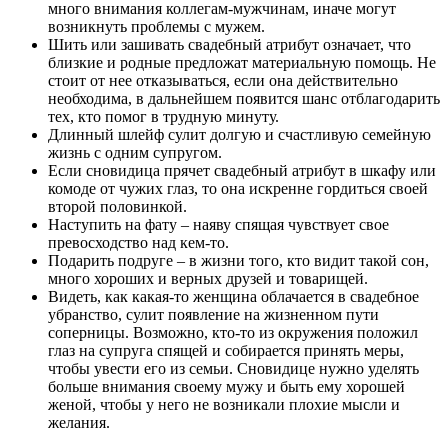
много внимания коллегам-мужчинам, иначе могут
возникнуть проблемы с мужем.
Шить или зашивать свадебный атрибут означает, что
близкие и родные предложат материальную помощь. Не
стоит от нее отказываться, если она действительно
необходима, в дальнейшем появится шанс отблагодарить
тех, кто помог в трудную минуту.
Длинный шлейф сулит долгую и счастливую семейную
жизнь с одним супругом.
Если сновидица прячет свадебный атрибут в шкафу или
комоде от чужих глаз, то она искренне гордиться своей
второй половинкой.
Наступить на фату – наяву спящая чувствует свое
превосходство над кем-то.
Подарить подруге – в жизни того, кто видит такой сон,
много хороших и верных друзей и товарищей.
Видеть, как какая-то женщина облачается в свадебное
убранство, сулит появление на жизненном пути
соперницы. Возможно, кто-то из окружения положил
глаз на супруга спящей и собирается принять меры,
чтобы увести его из семьи. Сновидице нужно уделять
больше внимания своему мужу и быть ему хорошей
женой, чтобы у него не возникали плохие мысли и
желания.