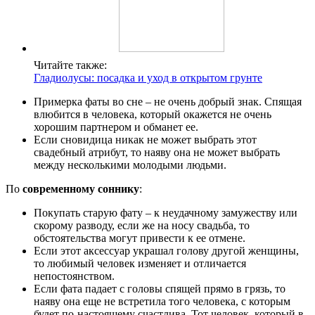
Читайте также:
Гладиолусы: посадка и уход в открытом грунте
Примерка фаты во сне – не очень добрый знак. Спящая
влюбится в человека, который окажется не очень
хорошим партнером и обманет ее.
Если сновидица никак не может выбрать этот
свадебный атрибут, то наяву она не может выбрать
между несколькими молодыми людьми.
По
современному соннику
:
Покупать старую фату – к неудачному замужеству или
скорому разводу, если же на носу свадьба, то
обстоятельства могут привести к ее отмене.
Если этот аксессуар украшал голову другой женщины,
то любимый человек изменяет и отличается
непостоянством.
Если фата падает с головы спящей прямо в грязь, то
наяву она еще не встретила того человека, с которым
будет по-настоящему счастлива. Тот человек, который в