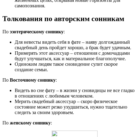
жизненных целях, открывая новые горизонты для
самопознания.
Толкования по авторским сонникам
По
эзотерическому соннику
:
Для невесты видеть себя в фате – наяву долгожданный
свадебный день пройдет хорошо, а брак будет удачным.
Примерять этот аксессуар – отношения с домочадцами
будут улучшаться, как и материальное благополучие.
Одиноким людям такое сновидение сулит скорое
создание семьи.
По
Восточному соннику
:
Видеть во сне фату – в жизни у сновидицы не все гладко
в отношениях с любимым человеком.
Мерить свадебный аксессуар – скоро физическое
состояние может резко ухудшиться, нужно тщательно
следить за своим здоровьем.
По
женскому соннику
: