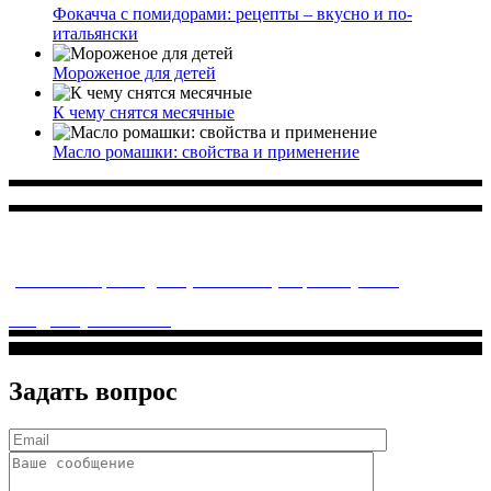
Фокачча с помидорами: рецепты – вкусно и по-
итальянски
Мороженое для детей
К чему снятся месячные
Масло ромашки: свойства и применение
Многопрофильное медицинское учреждение, которое
заботится о детском здоровье и оказывает медицинские
услуги высочайшего качества.
ул. Святоозерская д. 15 (м. Выхино) мкр. Кожухово
(м. ул
Дмитриевского, м. Лухмановская)
info@solnyshkomed.ru
Задать вопрос