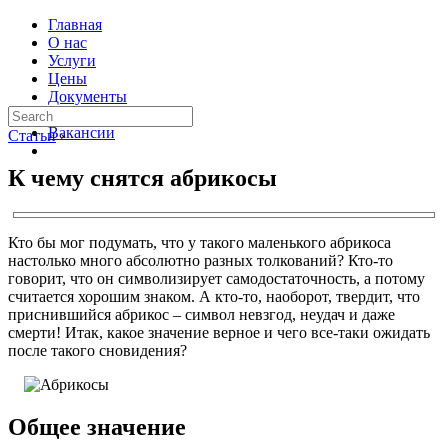
Главная
О нас
Услуги
Цены
Документы
Контакты
Вакансии
Статьи
›
К чему снятся абрикосы
Кто бы мог подумать, что у такого маленького абрикоса
настолько много абсолютно разных толкований? Кто-то
говорит, что он символизирует самодостаточность, а потому
считается хорошим знаком. А кто-то, наоборот, твердит, что
приснившийся абрикос – символ невзгод, неудач и даже
смерти! Итак, какое значение верное и чего все-таки ожидать
после такого сновидения?
Общее значение