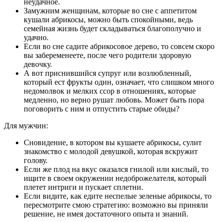
неудачное.
Замужним женщинам, которые во сне с аппетитом
кушали абрикосы, можно быть спокойными, ведь
семейная жизнь будет складываться благополучно и
удачно.
Если во сне садите абрикосовое дерево, то совсем скоро
вы забеременеете, после чего родители здоровую
девочку.
А вот приснившийся супруг или возлюбленный,
который ест фрукты один, означает, что слишком много
недомолвок и мелких ссор в отношениях, которые
медленно, но верно рушат любовь. Может быть пора
поговорить с ним и отпустить старые обиды?
Для мужчин:
Сновидение, в котором вы кушаете абрикосы, сулит
знакомство с молодой девушкой, которая вскружит
голову.
Если же плод на вкус оказался гнилой или кислый, то
ищите в своем окружении недоброжелателя, который
плетет интриги и пускает сплетни.
Если видите, как едите неспелые зеленые абрикосы, то
пересмотрите смою стратегию: возможно вы приняли
решение, не имея достаточного опыта и знаний.