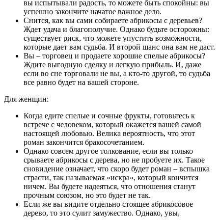
вы испытывали радость, то можете быть спокойны: вы
успешно закончите начатое важное дело.
Снится, как вы сами собираете абрикосы с деревьев?
Ждет удача и благополучие. Однако будьте осторожны:
существует риск, что можете упустить возможности,
которые дает вам судьба. И второй шанс она вам не даст.
Вы – торговец и продаете хорошие спелые абрикосы?
Ждите выгодную сделку и легкую прибыль. И, даже
если во сне торговали не вы, а кто-то другой, то судьба
все равно будет на вашей стороне.
Для женщин:
Когда едите спелые и сочные фрукты, готовьтесь к
встрече с человеком, который окажется вашей самой
настоящей любовью. Велика вероятность, что этот
роман закончится бракосочетанием.
Однако совсем другое толкование, если вы только
срываете абрикосы с дерева, но не пробуете их. Такое
сновидение означает, что скоро будет роман – вспышка
страсти, так называемая «искра», который кончится
ничем. Вы будете надеяться, что отношения станут
прочным союзом, но это будет не так.
Если же вы видите отдельно стоящее абрикосовое
дерево, то это сулит замужество. Однако, увы,