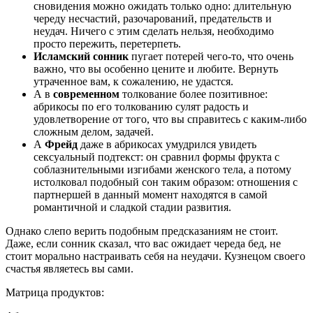
сновидения можно ожидать только одно: длительную
череду несчастий, разочарований, предательств и
неудач. Ничего с этим сделать нельзя, необходимо
просто пережить, перетерпеть.
Исламский сонник
пугает потерей чего-то, что очень
важно, что вы особенно цените и любите. Вернуть
утраченное вам, к сожалению, не удастся.
А в
современном
толкование более позитивное:
абрикосы по его толкованию сулят радость и
удовлетворение от того, что вы справитесь с каким-либо
сложным делом, задачей.
А
Фрейд
даже в абрикосах умудрился увидеть
сексуальный подтекст: он сравнил формы фрукта с
соблазнительными изгибами женского тела, а потому
истолковал подобный сон таким образом: отношения с
партнершей в данный момент находятся в самой
романтичной и сладкой стадии развития.
Однако слепо верить подобным предсказаниям не стоит.
Даже, если сонник сказал, что вас ожидает череда бед, не
стоит морально настраивать себя на неудачи. Кузнецом своего
счастья являетесь вы сами.
Матрица продуктов: