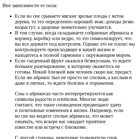
Вне зависимости от пола:
Если во сне срываете мягкие зрелые плоды с веток
дерева, то это определенно хороший знак: доходы резко
возрастут, а здоровье значительно улучшится.
В том случае, когда складываете собранные абрикосы в
корзину, коробку или ведро, то это символизирует, что
вы все держите под контролем. Однако это не плохо: вы
контролируете происходящее в вашей жизни и
находитесь в полной гармонии с окружающим миром.
Если съеденный фрукт оказался безвкусным, то ждите
большое разочарование, к которому окажетесь не
готовы. Некий близкий вам человек скоро вас предаст.
Если же абрикос был не просто не спелым, а кислым и
даже в пятнах, то ждите болезни и поражения.
Сны о абрикосах часто интерпретируются как
символы радости и изобилия. Многие люди
считают, что такие сновидения предвещают удачу
и позитивные изменения в жизни. Например, если
во сне вы видите спелые абрикосы, это может
означать, что вскоре вас ожидает приятное
известие или встреча с близкими.
С другой стороны, некоторые толкователи снов