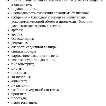
присутствие большого количества токсических веществ
в организме;
подавленность;
необходимость очищения организма от шлаков;
ожирение – благодаря процедуре значительно
ускоряется жировой обмен и происходит быстрое
расщепление жировых клеток;
артроз;
артрит;
остеохондроз;
ревматизм;
слабость сердечной мышцы;
спайки сосудов;
варикозное расширение вен;
вегетососудистая дистония;
пиелонефрит;
цистит;
простатит;
эндометрит;
аднексит;
пневмония;
слабость иммунной системы;
бронхит;
простуда;
переутомление;