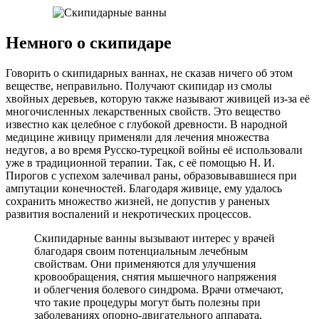
Немного о скипидаре
Говорить о скипидарных ваннах, не сказав ничего об этом
веществе, неправильно. Получают скипидар из смолы
хвойных деревьев, которую также называют живицей из-за её
многочисленных лекарственных свойств. Это вещество
известно как целебное с глубокой древности. В народной
медицине живицу применяли для лечения множества
недугов, а во время Русско-турецкой войны её использовали
уже в традиционной терапии. Так, с её помощью Н. И.
Пирогов с успехом залечивал раны, образовывавшиеся при
ампутации конечностей. Благодаря живице, ему удалось
сохранить множество жизней, не допустив у раненых
развития воспалений и некротических процессов.
Скипидарные ванны вызывают интерес у врачей
благодаря своим потенциальным лечебным
свойствам. Они применяются для улучшения
кровообращения, снятия мышечного напряжения
и облегчения болевого синдрома. Врачи отмечают,
что такие процедуры могут быть полезны при
заболеваниях опорно-двигательного аппарата,