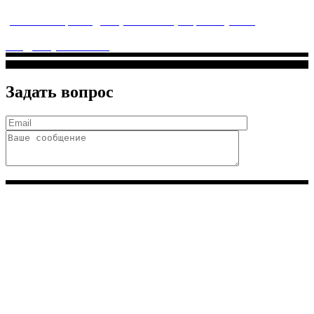
услуги высочайшего качества.
ул. Святоозерская д. 15 (м. Выхино) мкр. Кожухово
(м. ул
Дмитриевского, м. Лухмановская)
info@solnyshkomed.ru
Задать вопрос