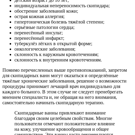
детский возраст до 10 лет;
индивидуальная непереносимость скипидара;
обострение заболеваний кожи;
острая кожная аллергия;
гипертоническая болезнь тяжёлой степени;
серьёзные патологии сердца;
перенесённый инсульт;
перенесённый инфаркт;
туберкулёз лёгких в открытой форме;
онкологические заболевания;
склонность к наружным кровотечениям;
склонность к внутренним кровотечениям.
Помимо перечисленных выше противопоказаний, запретом
для скипидарных ванн могут оказаться и определённые
тяжёлые хронические заболевания, решение о возможности
процедуры принимает лечащий врач индивидуально для
каждого больного. В этом случае не следует пренебрегать
мнением специалиста и, не обращая на него внимания,
самостоятельно начинать скипидарную терапию.
Скипидарные ванны привлекают внимание
благодаря своим целебным свойствам. Многие
пользователи отмечают положительное влияние
на кожу, улучшение кровообращения и общее
самочувствие. Эти ванны часто рекомендуются