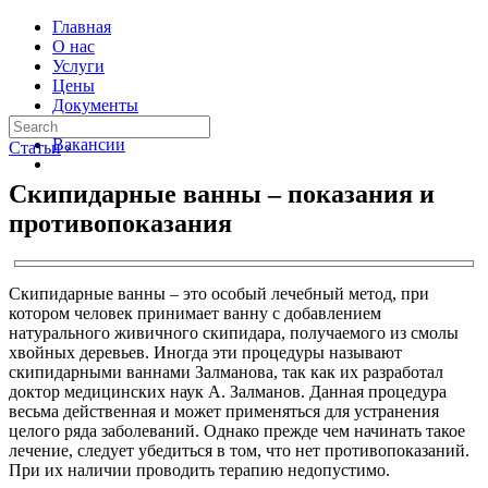
Главная
О нас
Услуги
Цены
Документы
Контакты
Вакансии
Статьи
›
Скипидарные ванны – показания и
противопоказания
Скипидарные ванны – это особый лечебный метод, при
котором человек принимает ванну с добавлением
натурального живичного скипидара, получаемого из смолы
хвойных деревьев. Иногда эти процедуры называют
скипидарными ваннами Залманова, так как их разработал
доктор медицинских наук А. Залманов. Данная процедура
весьма действенная и может применяться для устранения
целого ряда заболеваний. Однако прежде чем начинать такое
лечение, следует убедиться в том, что нет противопоказаний.
При их наличии проводить терапию недопустимо.