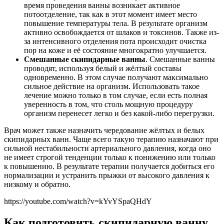
время проведения ванны возникает активное
потоотделение, так как в этот момент имеет место
повышение температуры тела. В результате организм
активно освобождается от шлаков и токсинов. Также из-
за интенсивного отделения пота происходит очистка
пор на коже и её состояние многократно улучшается.
Смешанные скипидарные ванны
. Смешанные ванны
проводят, используя белый и жёлтый составы
одновременно. В этом случае получают максимально
сильное действие на организм. Использовать такое
лечение можно только в том случае, если есть полная
уверенность в том, что столь мощную процедуру
организм перенесет легко и без какой-либо перегрузки.
Врач может также назначить чередование жёлтых и белых
скипидарных ванн. Чаще всего такую терапию назначают при
сильной нестабильности артериального давления, когда оно
не имеет строгой тенденции только к понижению или только
к повышению. В результате терапии получается добиться его
нормализации и устранить прыжки от высокого давления к
низкому и обратно.
https://youtube.com/watch?v=kYvYSpaQHdY
Как подготовить скипидарную ванну