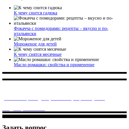
К чему снится гадюка
Фокачча с помидорами: рецепты – вкусно и по-
итальянски
Мороженое для детей
К чему снятся месячные
Масло ромашки: свойства и применение
Многопрофильное медицинское учреждение, которое
заботится о детском здоровье и оказывает медицинские
услуги высочайшего качества.
ул. Святоозерская д. 15 (м. Выхино) мкр. Кожухово
(м. ул
Дмитриевского, м. Лухмановская)
info@solnyshkomed.ru
Задать вопрос