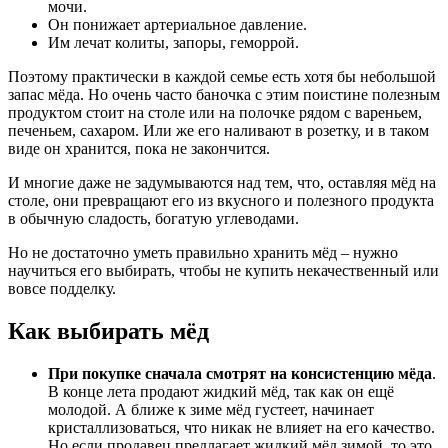
мочи.
Он понижает артериальное давление.
Им лечат колиты, запоры, геморрой.
Поэтому практически в каждой семье есть хотя бы небольшой
запас мёда. Но очень часто баночка с этим поистине полезным
продуктом стоит на столе или на полочке рядом с вареньем,
печеньем, сахаром. Или же его наливают в розетку, и в таком
виде он хранится, пока не закончится.
И многие даже не задумываются над тем, что, оставляя мёд на
столе, они превращают его из вкусного и полезного продукта
в обычную сладость, богатую углеводами.
Но не достаточно уметь правильно хранить мёд – нужно
научиться его выбирать, чтобы не купить некачественный или
вовсе подделку.
Как выбирать мёд
При покупке сначала смотрят на консистенцию мёда
.
В конце лета продают жидкий мёд, так как он ещё
молодой. А ближе к зиме мёд густеет, начинает
кристаллизоваться, что никак не влияет на его качество.
Но если продавец предлагает жидкий мёд зимой, то это