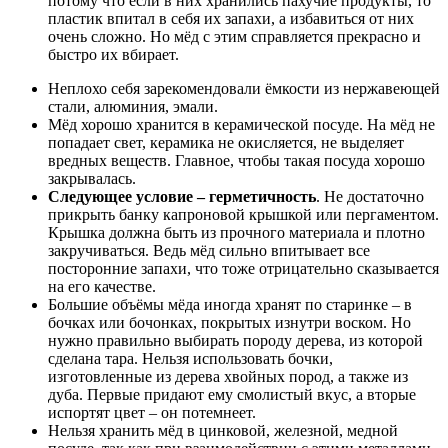
потому что если в них хранились пахучие продукты, то
пластик впитал в себя их запахи, а избавиться от них
очень сложно. Но мёд с этим справляется прекрасно и
быстро их вбирает.
Неплохо себя зарекомендовали ёмкости из нержавеющей
стали, алюминия, эмали.
Мёд хорошо хранится в керамической посуде. На мёд не
попадает свет, керамика не окисляется, не выделяет
вредных веществ. Главное, чтобы такая посуда хорошо
закрывалась.
Следующее условие – герметичность
. Не достаточно
прикрыть банку капроновой крышкой или пергаментом.
Крышка должна быть из прочного материала и плотно
закручиваться. Ведь мёд сильно впитывает все
посторонние запахи, что тоже отрицательно сказывается
на его качестве.
Большие объёмы мёда иногда хранят по старинке – в
бочках или бочонках, покрытых изнутри воском. Но
нужно правильно выбирать породу дерева, из которой
сделана тара. Нельзя использовать бочки,
изготовленные из дерева хвойных пород, а также из
дуба. Первые придают ему смолистый вкус, а вторые
испортят цвет – он потемнеет.
Нельзя хранить мёд в цинковой, железной, медной