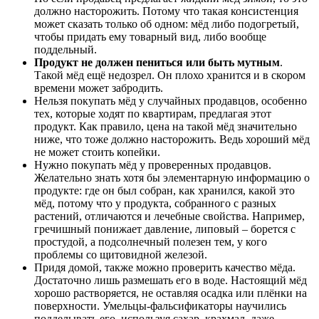
должно насторожить. Потому что такая консистенция
может сказать только об одном: мёд либо подогретый,
чтобы придать ему товарный вид, либо вообще
поддельный.
Продукт не должен пениться или быть мутным
.
Такой мёд ещё недозрел. Он плохо хранится и в скором
времени может забродить.
Нельзя покупать мёд у случайных продавцов, особенно
тех, которые ходят по квартирам, предлагая этот
продукт. Как правило, цена на такой мёд значительно
ниже, что тоже должно насторожить. Ведь хороший мёд
не может стоить копейки.
Нужно покупать мёд у проверенных продавцов.
Желательно знать хотя бы элементарную информацию о
продукте: где он был собран, как хранился, какой это
мёд, потому что у продукта, собранного с разных
растений, отличаются и лечебные свойства. Например,
гречишный понижает давление, липовый – борется с
простудой, а подсолнечный полезен тем, у кого
проблемы со щитовидной железой.
Придя домой, также можно проверить качество мёда.
Достаточно лишь размешать его в воде. Настоящий мёд
хорошо растворяется, не оставляя осадка или плёнки на
поверхности. Умельцы-фальсификаторы научились
подделывать его, используя сахар, крахмал, даже