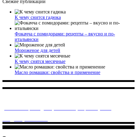
Свежие публикации
К чему снится гадюка
Фокачча с помидорами: рецепты – вкусно и по-
итальянски
Мороженое для детей
К чему снятся месячные
Масло ромашки: свойства и применение
Многопрофильное медицинское учреждение, которое
заботится о детском здоровье и оказывает медицинские
услуги высочайшего качества.
ул. Святоозерская д. 15 (м. Выхино) мкр. Кожухово
(м. ул
Дмитриевского, м. Лухмановская)
info@solnyshkomed.ru